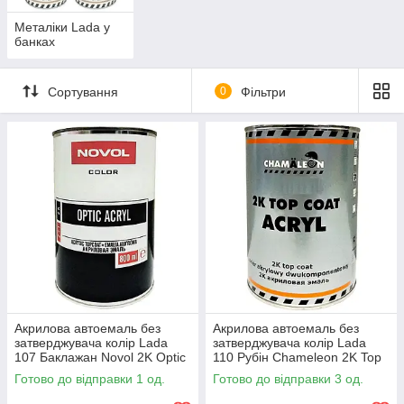
Металіки Lada у
банках
Сортування
0
Фільтри
Акрилова автоемаль без
Акрилова автоемаль без
затверджувача колір Lada
затверджувача колір Lada
107 Баклажан Novol 2K Optic
110 Рубін Chameleon 2K Top
Acryl 800мл
Coat Acryl 800мл
Готово до відправки 1 од.
Готово до відправки 3 од.