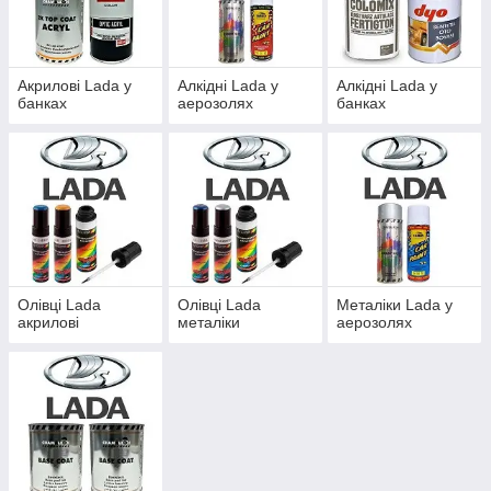
Акрилові Lada у
Алкідні Lada у
Алкідні Lada у
банках
аерозолях
банках
Олівці Lada
Олівці Lada
Металіки Lada у
акрилові
металіки
аерозолях