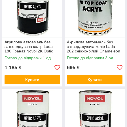
Акрилова автоемаль без
Акрилова автоемаль без
затверджувача колір Lada
затверджувача колір Lada
180 Гранат Novol 2K Optic
202 сніжно-білий Chameleon
Acryl 800мл
2K Top Coat Acryl 800мл
Готово до відправки 1 од.
Готово до відправки 3 од.
1 185
695
₴
₴
Купити
Купити