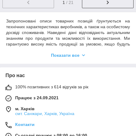
1
/ 21
Запропоновані описи товарних позицій ґрунтуються на
технічних характеристиках виробників, а також на особистому
досвіді споживачів. Наведені дані відповідають актуальним
знанням про продукти та можливості їх використання. Ми
гарантуємо високу якість продукції за умовою, якщо будуть
дотримані всі рекомендації та умови застосування.
Показати все
Необхідним є пробне тестування обраного продукту у зв'язку
з його потенційно різною поведінкою на різних матеріалах.
Ми не можемо нести відповідальності у разі невдалого
застосування продуктів, якщо на кінцевий результат мали
Про нас
вплив фактори, що знаходяться поза зоною нашого
контролю.
100% позитивних з 614 відгуків за рік
Працює з 24.09.2021
м. Харків
смт. Санжари, Харків, Україна
Контакти
Сьогодні працює з 08:00 до 16:00