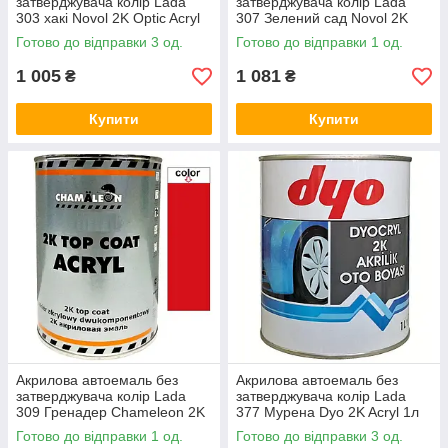
затверджувача колір Lada
затверджувача колір Lada
303 хакі Novol 2K Optic Acryl
307 Зелений сад Novol 2K
800мл
Optic Acryl 800мл
Готово до відправки 3 од.
Готово до відправки 1 од.
1 005
1 081
₴
₴
Купити
Купити
Акрилова автоемаль без
Акрилова автоемаль без
затверджувача колір Lada
затверджувача колір Lada
309 Гренадер Chameleon 2K
377 Мурена Dyo 2K Acryl 1л
Top Coat Acryl 800мл
Готово до відправки 1 од.
Готово до відправки 3 од.