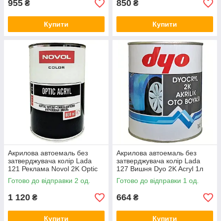
955
850
₴
₴
Купити
Купити
Акрилова автоемаль без
Акрилова автоемаль без
затверджувача колір Lada
затверджувача колір Lada
121 Реклама Novol 2K Optic
127 Вишня Dyo 2K Acryl 1л
Acryl 800мл
Готово до відправки 2 од.
Готово до відправки 1 од.
1 120
664
₴
₴
Купити
Купити