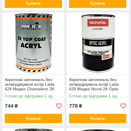
Купити
Купити
Акрилова автоемаль без
Акрилова автоемаль без
затверджувача колір Lada
затверджувача колір Lada
428 Медео Chameleon 2K
428 Медео Novol 2K Optic
Top Coat Acryl 800мл
Acryl 800мл
Готово до відправки 1 од.
Готово до відправки 1 од.
744
778
₴
₴
Купити
Купити