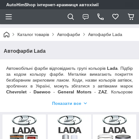
AutoHimShop інтернет-крамниця автохімії
Каталог товарів
Автофарби
Автофарби Lada
Автофарби Lada
Автомобільні фарби відповідають групі кольорів
Lada
. Підбір
за кодом кольору фарби. Металіки вимагають покриття
безбарвним акриловим лаком. Коди, назви кольорів автівок,
зроблених в Україні, можуть збігатися з автівками марок
Chevrolet
-
Daewoo
-
General Motors
-
ZAZ
. Кольорове
віяло - каталоги готових кольорів автофарб. Описи, фото,
Показати все
характеристики, ціни.