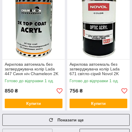
Акрилова автоемаль без
Акрилова автоемаль без
затверджувача колір Lada
затверджувача колір Lada
447 Синя ніч Chameleon 2K
671 світло-сірий Novol 2K
Top Coat Acryl 800мл
Optic Acryl 800мл
Готово до відправки 1 од.
Готово до відправки 1 од.
850
756
₴
₴
Купити
Купити
Показати ще