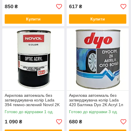
850
617
₴
₴
Купити
Купити
Акрилова автоемаль без
Акрилова автоемаль без
затверджувача колір Lada
затверджувача колір Lada
394 темно-зелений Novol 2K
420 Балтика Dyo 2K Acryl 1л
Optic Acryl 800мл
Готово до відправки 1 од.
Готово до відправки 3 од.
1 090
680
₴
₴