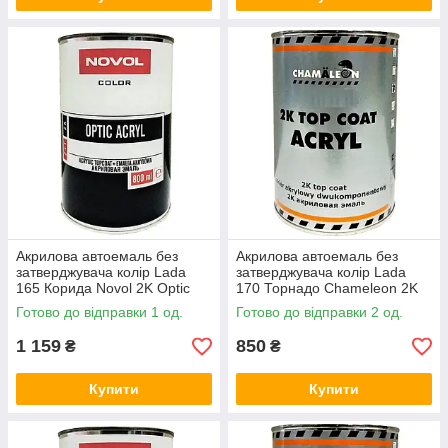
Акрилова автоемаль без
Акрилова автоемаль без
затверджувача колір Lada
затверджувача колір Lada
165 Корида Novol 2K Optic
170 Торнадо Chameleon 2K
Acryl 800мл
Top Coat Acryl 800мл
Готово до відправки 1 од.
Готово до відправки 2 од.
1 159
850
₴
₴
Купити
Купити