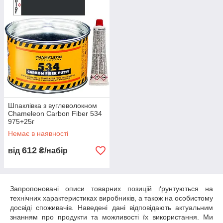
тріщинами. Шпаклівки легко наносяться та шліфуються
абразивними матеріалами. Вимагають подальшого
ґрунтування.
Шпаклівка з вуглеволокном
Chameleon Carbon Fiber 534
975+25г
Немає в наявності
612
від
₴/набір
Запропоновані описи товарних позицій ґрунтуються на
технічних характеристиках виробників, а також на особистому
досвіді споживачів. Наведені дані відповідають актуальним
знанням про продукти та можливості їх використання. Ми