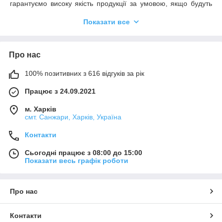
гарантуємо високу якість продукції за умовою, якщо будуть
дотримані всі рекомендації та умови застосування.
Показати все
Необхідним є пробне тестування обраного продукту у зв'язку
з його потенційно різною поведінкою на різних матеріалах.
Ми не можемо нести відповідальності у разі невдалого
застосування продуктів, якщо на кінцевий результат мали
Про нас
вплив фактори, що знаходяться поза зоною нашого
контролю.
100% позитивних з 616 відгуків за рік
Працює з 24.09.2021
м. Харків
смт. Санжари, Харків, Україна
Контакти
Сьогодні працює з 08:00 до 15:00
Показати весь графік роботи
Про нас
Контакти