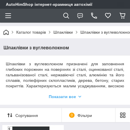
AutoHimShop інтернет-крамниця автохімії
Каталог товарів
Шпаклівки
Шпаклівки з вуглеволокн
Шпаклівки з вуглеволокном
Шпаклівки з вуглеволокном призначені для заповнення
глибоких порожнин на поверхнях зі сталі, оцинкованої сталі,
гальванізованої сталі, нержавіючої сталі, алюмінію та його
сплавів, поліефірних склопластиків, дерева, бетону, старих
покриттів. Характеризуються малим усаджуванням, високою
еластичністю, твердістю, механічною міцністю та гарною
Показати все
адгезією до перерахованих матеріалів. На відміну від
шпаклівок зі скловолокном, ці шпаклівки мають наповнювач
на основі вуглецевого волокна, який відрізняється
надзвичайно високою міцністю та стабільністю.. Ця
Сортування
0
Фільтри
обставина дозволяє застосовувати шпаклівки на ділянках зі
наскрізною корозією, невеликими проміжками та глибокими