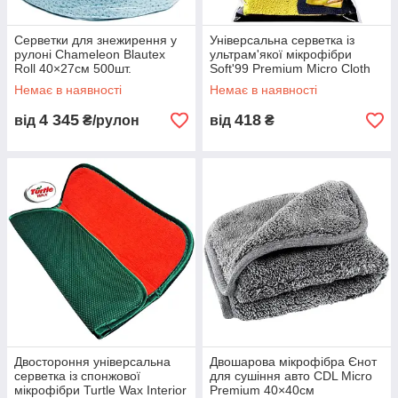
Серветки для знежирення у
Універсальна серветка із
рулоні Chameleon Blautex
ультрам'якої мікрофібри
Roll 40×27см 500шт.
Soft'99 Premium Micro Cloth
50×30см
Немає в наявності
Немає в наявності
4 345
418
від
₴/рулон
від
₴
Двостороння універсальна
Двошарова мікрофібра Єнот
серветка із спонжової
для сушіння авто CDL Micro
мікрофібри Turtle Wax Interior
Premium 40×40см