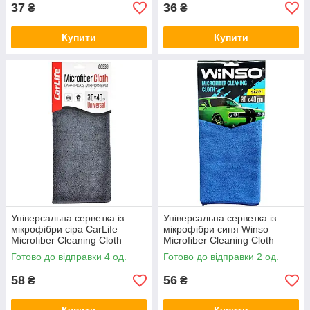
37
36
₴
₴
Купити
Купити
Універсальна серветка із
Універсальна серветка із
мікрофібри сіра CarLife
мікрофібри синя Winso
Microfiber Cleaning Cloth
Microfiber Cleaning Cloth
40×30см
40×30см
Готово до відправки 4 од.
Готово до відправки 2 од.
58
56
₴
₴