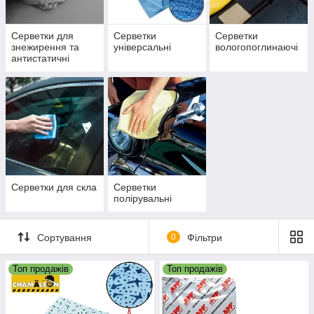
Серветки для
Серветки
Серветки
знежирення та
універсальні
вологопоглинаючі
антистатичні
Серветки для скла
Серветки
полірувальні
Сортування
0
Фільтри
Топ продажів
Топ продажів