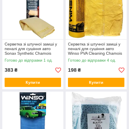
Серветка зі штучної замші у
Серветка зі штучної замші у
пеналі для сушіння авто
пеналі для сушіння авто
Sonax Synthetic Chamois
Winso PVA Cleaning Chamois
43×32см
64×43см
Готово до відправки 1 од.
Готово до відправки 4 од.
383
198
₴
₴
Купити
Купити