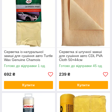
Серветка із натуральної
Серветка зі штучної замші
замші для сушіння авто Turtle
для сушіння авто CDL PVA
Wax Genuine Chamois
Cloth 50×44см
Leather 13кв.дм
Готово до відправки 1 од.
Готово до відправки 45 од.
692
239
₴
₴
Купити
Купити