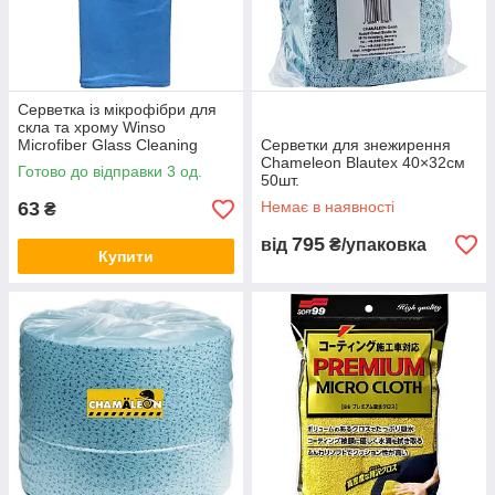
Серветка із мікрофібри для
скла та хрому Winso
Microfiber Glass Cleaning
Серветки для знежирення
Cloth 40×30см
Chameleon Blautex 40×32см
Готово до відправки 3 од.
50шт.
63
Немає в наявності
₴
795
від
₴/упаковка
Купити