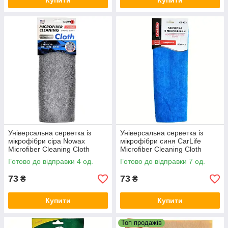
Купити
Купити
Універсальна серветка із
Універсальна серветка із
мікрофібри сіра Nowax
мікрофібри синя CarLife
Microfiber Cleaning Cloth
Microfiber Cleaning Cloth
40×40см
40×40см
Готово до відправки 4 од.
Готово до відправки 7 од.
73
73
₴
₴
Купити
Купити
Топ продажів