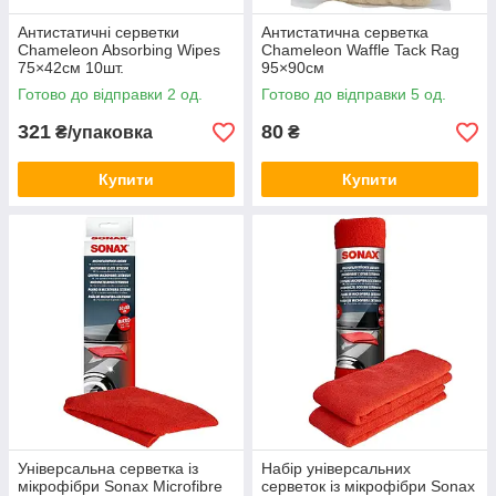
Антистатичні серветки
Антистатична серветка
Chameleon Absorbing Wipes
Chameleon Waffle Tack Rag
75×42см 10шт.
95×90см
Готово до відправки 2 од.
Готово до відправки 5 од.
321
80
₴/упаковка
₴
Купити
Купити
Універсальна серветка із
Набір універсальних
мікрофібри Sonax Microfibre
серветок із мікрофібри Sonax