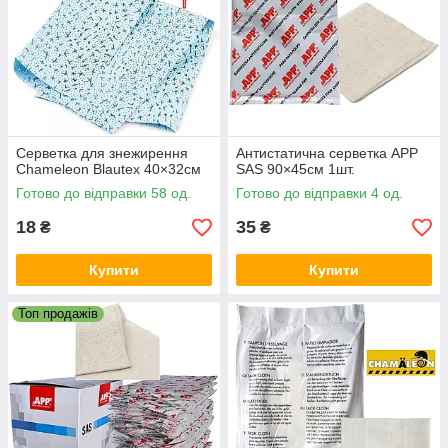
Серветка для знежирення
Антистатична серветка APP
Chameleon Blautex 40×32см
SAS 90×45см 1шт.
Готово до відправки 58 од.
Готово до відправки 4 од.
18
35
₴
₴
Купити
Купити
Топ продажів