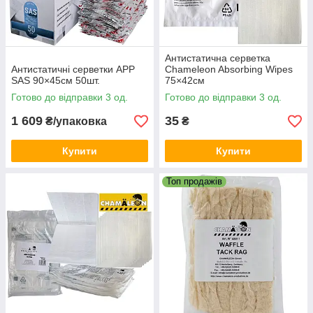
Антистатична серветка
Антистатичні серветки APP
Chameleon Absorbing Wipes
SAS 90×45см 50шт.
75×42см
Готово до відправки 3 од.
Готово до відправки 3 од.
1 609
35
₴/упаковка
₴
Купити
Купити
Топ продажів