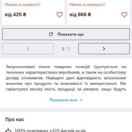
Wonder Cloth 32×28см
Немає в наявності
Немає в наявності
425
866
від
₴
від
₴
Показати ще
1
/ 2
Запропоновані описи товарних позицій ґрунтуються на
технічних характеристиках виробників, а також на особистому
досвіді споживачів. Наведені дані відповідають актуальним
знанням про продукти та можливості їх використання. Ми
гарантуємо високу якість продукції за умовою, якщо будуть
дотримані всі рекомендації та умови застосування.
Показати все
Необхідним є пробне тестування обраного продукту у зв'язку
з його потенційно різною поведінкою на різних матеріалах.
Ми не можемо нести відповідальності у разі невдалого
застосування продуктів, якщо на кінцевий результат мали
Про нас
вплив фактори, що знаходяться поза зоною нашого
контролю.
100% позитивних з 615 відгуків за рік