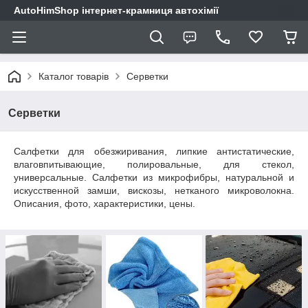
AutoHimShop інтернет-крамниця автохімії
Каталог товарів
Серветки
Серветки
Салфетки для обезжиривания, липкие антистатические,
влаговпитывающие, полировальные, для стекол,
универсальные. Салфетки из микрофибры, натуральной и
искусственной замши, вискозы, нетканого микроволокна.
Описания, фото, характеристики, цены.