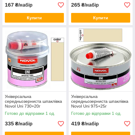
167
265
₴/набір
₴/набір
Купити
Купити
Універсальна
Універсальна
середньозерниста шпаклівка
середньозерниста шпаклівка
Novol Uni 730+20г
Novol Uni 975+25г
Готово до відправки 1 од.
Готово до відправки 1 од.
335
419
₴/набір
₴/набір