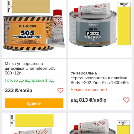
М'яка універсальна
шпаклівка Chameleon 505
500+12г
Універсальна
середньозерниста шпаклівка
Готово до відправки 1 од.
Body F202 Zinc Plus 1800+60г
333
Немає в наявності
₴/набір
813
від
₴/набір
Купити