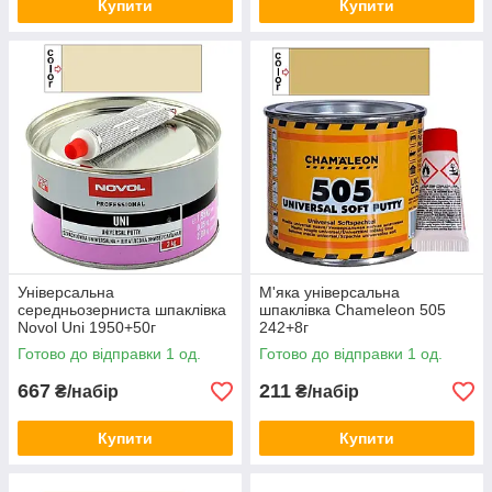
Купити
Купити
Універсальна
М'яка універсальна
середньозерниста шпаклівка
шпаклівка Chameleon 505
Novol Uni 1950+50г
242+8г
Готово до відправки 1 од.
Готово до відправки 1 од.
667
211
₴/набір
₴/набір
Купити
Купити