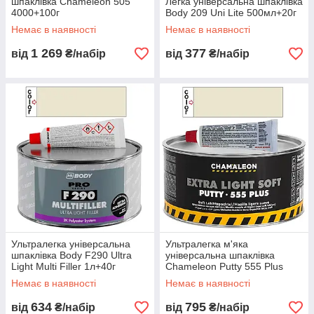
шпаклівка Chameleon 505
Легка універсальна шпаклівка
4000+100г
Body 209 Uni Lite 500мл+20г
Немає в наявності
Немає в наявності
1 269
377
від
₴/набір
від
₴/набір
Ультралегка універсальна
Ультралегка м'яка
шпаклівка Body F290 Ultra
універсальна шпаклівка
Light Multi Filler 1л+40г
Chameleon Putty 555 Plus
Extra Light Soft 1л+50г
Немає в наявності
Немає в наявності
634
795
від
₴/набір
від
₴/набір