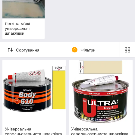
Легкі та м'які
універсальні
шпаклівки
Сортування
0
Фільтри
Універсальна
Універсальна
середньозерниста шпаклівка
середньозерниста шпаклівка