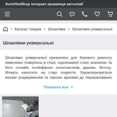
AutoHimShop інтернет-крамниця автохімії
Каталог товарів
Шпаклівки
Шпаклівки універсальні
Шпаклівки універсальні
Шпаклівки універсальні призначені для базового ремонту
невеликих поверхонь зі сталі, оцинкованої сталі, алюмінію та
його сплавів, поліефірних склопластиків, дерева, бетону.
Можуть наносити на старі покриття. Характеризуються
малим усаджуванням та гарною адгезією до перерахованих
матеріалів. Мають гарну наповнюючу здатність, відносну
Показати все
еластичність та твердість. Шліфуються як механічним, так і
ручним способами. Вимагають подальшого ґрунтування.