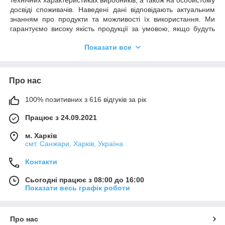
технічних характеристиках виробників, а також на особистому
досвіді споживачів. Наведені дані відповідають актуальним
знанням про продукти та можливості їх використання. Ми
гарантуємо високу якість продукції за умовою, якщо будуть
дотримані всі рекомендації та умови застосування.
Показати все
Необхідним є пробне тестування обраного продукту у зв'язку
з його потенційно різною поведінкою на різних матеріалах.
Ми не можемо нести відповідальності у разі невдалого
застосування продуктів, якщо на кінцевий результат мали
Про нас
вплив фактори, що знаходяться поза зоною нашого
контролю.
100% позитивних з 616 відгуків за рік
Працює з 24.09.2021
м. Харків
смт. Санжари, Харків, Україна
Контакти
Сьогодні працює з 08:00 до 16:00
Показати весь графік роботи
Про нас