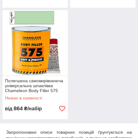
Полегшена самовирівнююча
універсальна шпаклівка
Chameleon Body Filler 575
1л+50г
Немає в наявності
864
від
₴/набір
Запропоновані описи товарних позицій ґрунтуються на