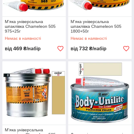
М'яка універсальна
М'яка універсальна
шпаклівка Chameleon 505
шпаклівка Chameleon 505
975+25г
1800+50г
Немає в наявності
Немає в наявності
469
732
від
₴/набір
від
₴/набір
М'яка універсальна