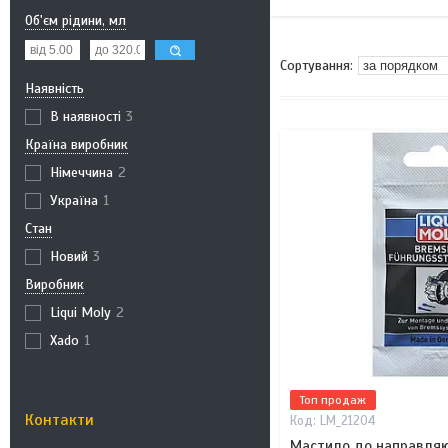
Об'єм рідини, мл
Наявність
В наявності
3
Країна виробник
Німеччина
2
Україна
1
Стан
Новий
3
Виробник
Liqui Moly
2
Xado
1
Топ продаж
Контакти
LM_21204
Мастило до направляюч