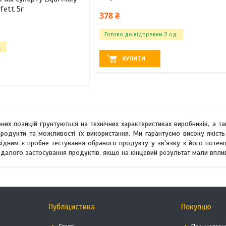
fett 5г
378 ₴
Готово до відправки 2 од.
.
КУПИТИ
них позицій ґрунтуються на технічних характеристиках виробників, а т
родукти та можливості їх використання. Ми гарантуємо високу якість
хідним є пробне тестування обраного продукту у зв'язку з його потен
евдалого застосування продуктів, якщо на кінцевий результат мали вп
Публіцистика
Покупцю