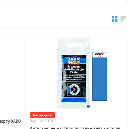
Топ продаж
порту XADO
LM_3078
Антискрипне мастило до гальмівних колодок