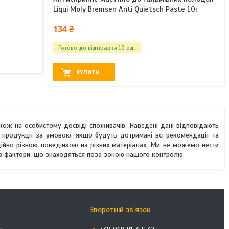
Liqui Moly Bremsen Anti Quietsch Paste 10г
134 ₴
Готово до відправки 10 од.
КУПИТИ
акож на особистому досвіді споживачів. Наведені дані відповідають
 продукції за умовою, якщо будуть дотримані всі рекомендації та
ційно різною поведінкою на різних матеріалах. Ми не можемо нести
лив фактори, що знаходяться поза зоною нашого контролю.
Зворотній зв'язок