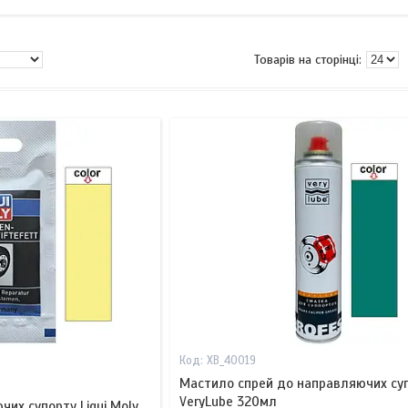
XB_40019
Мастило спрей до направляючих су
VeryLube 320мл
их супорту Liqui Moly