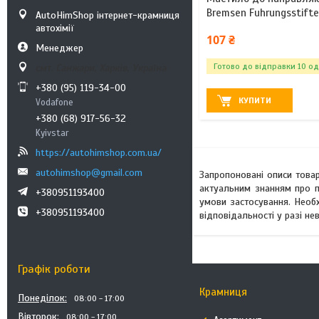
Bremsen Fuhrungsstifte
AutoHimShop інтернет-крамниця
автохімії
107 ₴
Менеджер
Готово до відправки 10 од
смт. Санжари, Харків, Україна
+380 (95) 119-34-00
КУПИТИ
Vodafone
+380 (68) 917-56-32
Kyivstar
https://autohimshop.com.ua/
autohimshop@gmail.com
Запропоновані описи товар
актуальним знанням про п
+380951193400
умови застосування. Необ
+380951193400
відповідальності у разі н
Графік роботи
Крамниця
Понеділок
08:00
17:00
Вівторок
08:00
17:00