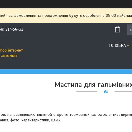
чий час. Замовлення та повідомлення будуть оброблені з 08:00 найближ
68) 917-56-32
ГОЛОВНА
hop інтернет-
автохімії
Мастила для гальмівни
тов, направляющих, тыльной стороны тормозных колодок антизадирные
ания, фото, характеристики, цены.