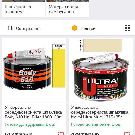
Шпаклівки по
Матеріали для
пластику
ламінування
Сортування
0
Фільтри
Універсальна
Універсальна
середньозерниста шпаклівка
середньозерниста шпаклівка
Body 610 Uni Filler 1800+60г
Novol Ultra Multi 1715+35г
Готово до відправки 1 од.
Готово до відправки 1 од.
613
478
₴/набір
₴/набір