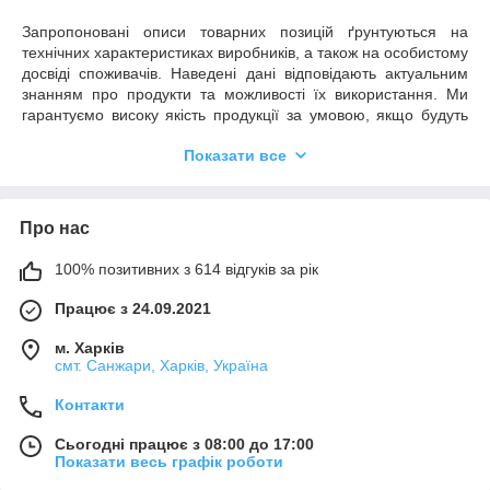
Запропоновані описи товарних позицій ґрунтуються на
технічних характеристиках виробників, а також на особистому
досвіді споживачів. Наведені дані відповідають актуальним
знанням про продукти та можливості їх використання. Ми
гарантуємо високу якість продукції за умовою, якщо будуть
дотримані всі рекомендації та умови застосування.
Показати все
Необхідним є пробне тестування обраного продукту у зв'язку
з його потенційно різною поведінкою на різних матеріалах.
Ми не можемо нести відповідальності у разі невдалого
застосування продуктів, якщо на кінцевий результат мали
Про нас
вплив фактори, що знаходяться поза зоною нашого
контролю.
100% позитивних з 614 відгуків за рік
Працює з 24.09.2021
м. Харків
смт. Санжари, Харків, Україна
Контакти
Сьогодні працює з 08:00 до 17:00
Показати весь графік роботи