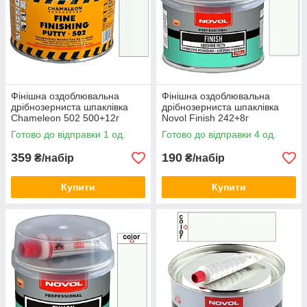
Фінішна оздоблювальна
Фінішна оздоблювальна
дрібнозерниста шпаклівка
дрібнозерниста шпаклівка
Chameleon 502 500+12г
Novol Finish 242+8г
Готово до відправки 1 од.
Готово до відправки 4 од.
359
190
₴/набір
₴/набір
Купити
Купити