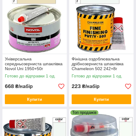
Універсальна
Фінішна оздоблювальна
середньозерниста шпаклівка
дрібнозерниста шпаклівка
Novol Uni 1950+50г
Chameleon 502 242+8г
Готово до відправки 1 од.
Готово до відправки 1 од.
668
223
₴/набір
₴/набір
Купити
Купити
Топ продажів