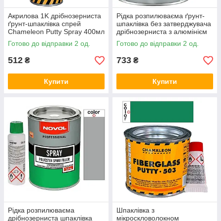
Акрилова 1K дрібнозерниста
Рідка розпилюваєма ґрунт-
ґрунт-шпаклівка спрей
шпаклівка без затверджувача
Chameleon Putty Spray 400мл
дрібнозерниста з алюмінієм
Body P261 Filling Primer 1л
Готово до відправки 2 од.
Готово до відправки 2 од.
512
733
₴
₴
Купити
Купити
Рідка розпилюваєма
Шпаклівка з
дрібнозерниста шпаклівка
мікроскловолокном