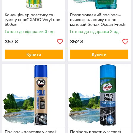
Кондиціонер пластику та
Розпилюваємий поліроль-
гуми у спреї XADO VeryLube
очисник пластику океан
500мл
матовий Sonax Ocean Fresh
Cockpit Pfleger 500мл
Готово до відправки 3 од.
Готово до відправки 2 од.
357
352
₴
₴
Купити
Купити
Поліроль пластику у спреї
Поліроль пластику у спреї