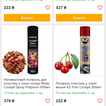
222
427
₴
₴
Купити
Купити
Напівматовий поліроль для
пластику у спреї попурі Motip
Поліроль пластику у спреї
Cockpit Spray Potpourri 600мл
вишня K2 Polo Cockpit 300мл
Готово до відправки 1 од.
Готово до відправки 1 од.
378
222
₴
₴