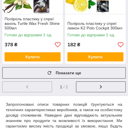
Поліроль пластику у спреї
ваніль Turtle Wax Fresh Shine
Поліроль пластику у спреї
500мл
лимон K2 Polo Cockpit 300мл
Готово до відправки 1 од.
Готово до відправки 1 од.
378
182
₴
₴
Купити
Купити
Показати ще
1
/ 2
Запропоновані описи товарних позицій ґрунтуються на
технічних характеристиках виробників, а також на особистому
досвіді споживачів. Наведені дані відповідають актуальним
знанням про продукти та можливості їх використання. Ми
гарантуємо високу якість продукції за умовою, якщо будуть