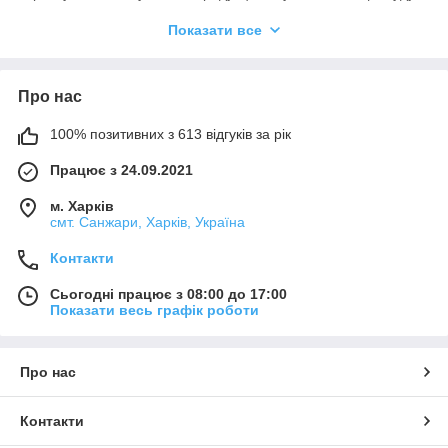
дотримані всі рекомендації та умови застосування.
Показати все
Необхідним є пробне тестування обраного продукту у зв'язку
з його потенційно різною поведінкою на різних матеріалах.
Ми не можемо нести відповідальності у разі невдалого
застосування продуктів, якщо на кінцевий результат мали
Про нас
вплив фактори, що знаходяться поза зоною нашого
контролю.
100% позитивних з 613 відгуків за рік
Працює з 24.09.2021
м. Харків
смт. Санжари, Харків, Україна
Контакти
Сьогодні працює з 08:00 до 17:00
Показати весь графік роботи
Про нас
Контакти