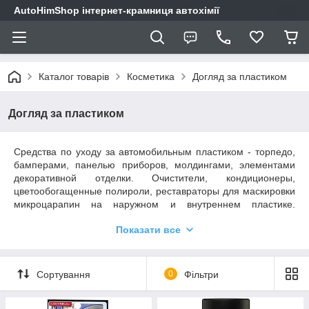
AutoHimShop інтернет-крамниця автохімії
Каталог товарів
Косметика
Догляд за пластиком
Догляд за пластиком
Средства по уходу за автомобильным пластиком - торпедо,
бамперами, панелью приборов, молдингами, элементами
декоративной отделки. Очистители, кондиционеры,
цветообогащенные полироли, реставраторы для маскировки
микроцарапин на наружном и внутреннем пластике.
Обладают антистатическим глянцевым или матовым
Показати все
эффектом. Описания, фото, характеристики, цены.
Сортування
0
Фільтри