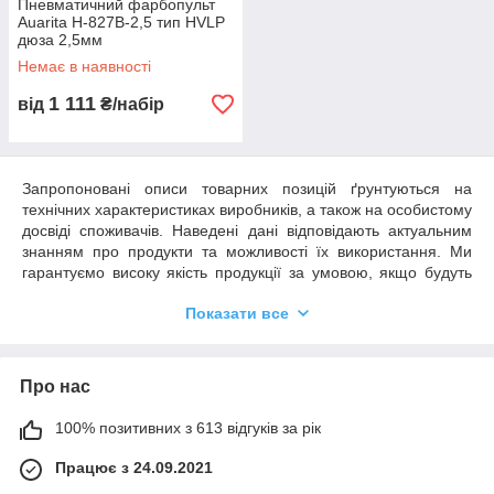
Пневматичний фарбопульт
Auarita H-827B-2,5 тип HVLP
дюза 2,5мм
Немає в наявності
1 111
від
₴/набір
Запропоновані описи товарних позицій ґрунтуються на
технічних характеристиках виробників, а також на особистому
досвіді споживачів. Наведені дані відповідають актуальним
знанням про продукти та можливості їх використання. Ми
гарантуємо високу якість продукції за умовою, якщо будуть
дотримані всі рекомендації та умови застосування.
Показати все
Необхідним є пробне тестування обраного продукту у зв'язку
з його потенційно різною поведінкою на різних матеріалах.
Ми не можемо нести відповідальності у разі невдалого
застосування продуктів, якщо на кінцевий результат мали
Про нас
вплив фактори, що знаходяться поза зоною нашого
контролю.
100% позитивних з 613 відгуків за рік
Працює з 24.09.2021