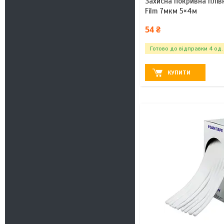
Захисна покривна плів
Film 7мкм 5×4м
54 ₴
Готово до відправки 4 од.
КУПИТИ