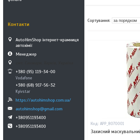
Контакти
AutoHimShop інтернет-крамниця
автохімії
Менеджер
смт. Санжари, Харків, Україна
+380 (95) 119-34-00
Vodafone
+380 (68) 917-56-32
Kyivstar
https://autohimshop.com.ua/
autohimshop@gmail.com
+380951193400
APP_8070001
+380951193400
Захисний маскувальни