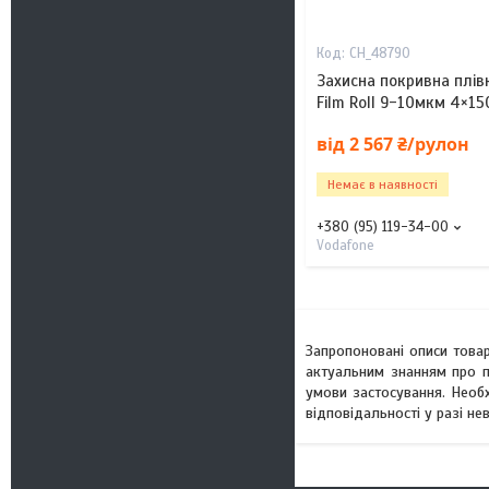
CH_48790
Захисна покривна плів
Film Roll 9-10мкм 4×1
від 2 567 ₴/рулон
Немає в наявності
+380 (95) 119-34-00
Vodafone
Запропоновані описи товар
актуальним знанням про п
умови застосування. Необ
відповідальності у разі н