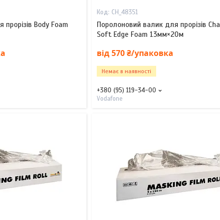
CH_48351
 прорізів Body Foam
Поролоновий валик для прорізів Ch
Soft Edge Foam 13мм×20м
ка
від 570 ₴/упаковка
Немає в наявності
+380 (95) 119-34-00
Vodafone