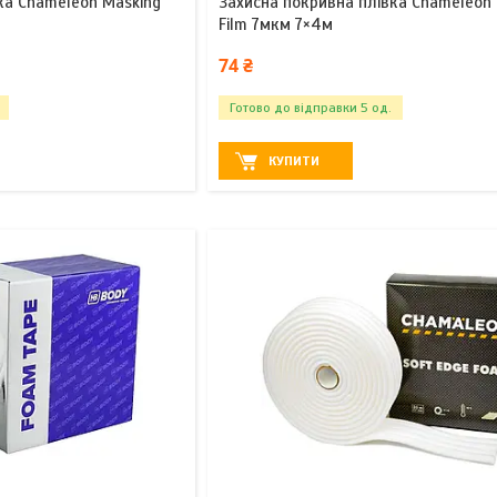
ка Chameleon Masking
Захисна покривна плівка Chameleon
Film 7мкм 7×4м
74 ₴
Готово до відправки 5 од.
КУПИТИ