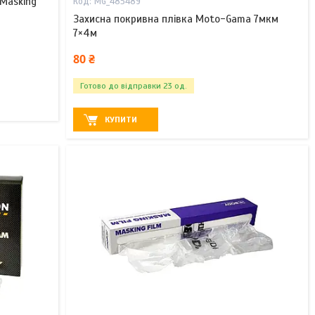
 Masking
MG_485489
Захисна покривна плівка Moto-Gama 7мкм
7×4м
80 ₴
Готово до відправки 23 од.
КУПИТИ