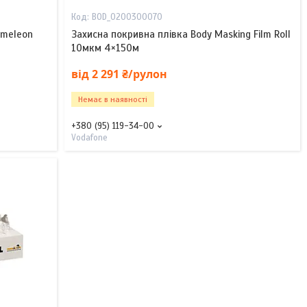
BOD_0200300070
ameleon
Захисна покривна плівка Body Masking Film Roll
10мкм 4×150м
від 2 291 ₴/рулон
Немає в наявності
+380 (95) 119-34-00
Vodafone