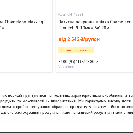
CH_48791
ка Chameleon Masking
Захисна покривна плівка Chameleon
50м
Film Roll 9-10мкм 5×120м
від 2 546 ₴/рулон
Немає в наявності
+380 (95) 119-34-00
Vodafone
них позицій ґрунтуються на технічних характеристиках виробників, а т
родукти та можливості їх використання. Ми гарантуємо високу якість
хідним є пробне тестування обраного продукту у зв'язку з його потен
евдалого застосування продуктів, якщо на кінцевий результат мали вп