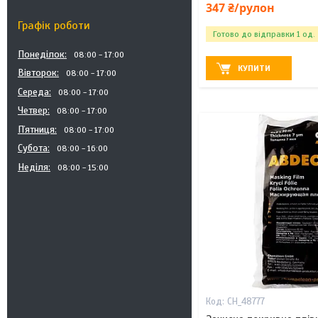
347 ₴/рулон
Графік роботи
Готово до відправки 1 од.
Понеділок
08:00
17:00
КУПИТИ
Вівторок
08:00
17:00
Середа
08:00
17:00
Четвер
08:00
17:00
Пʼятниця
08:00
17:00
Субота
08:00
16:00
Неділя
08:00
15:00
CH_48777