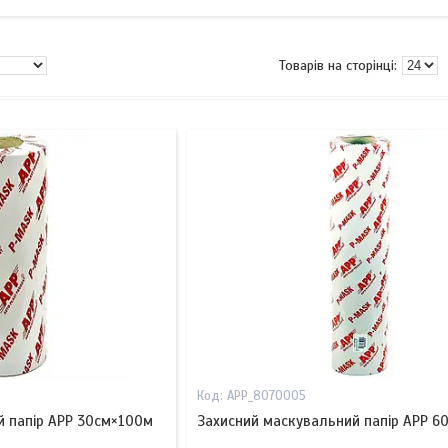
APP_8070005
й папір APP 30см×100м
Захисний маскувальний папір APP 6