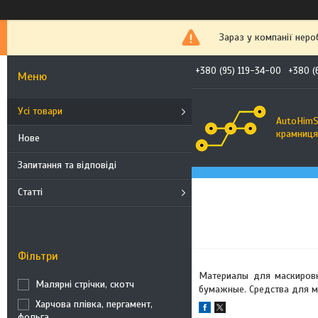
Зараз у компанії неро
+380 (95) 119-34-00
+380 (
Усі товари
AutoHimS
крамниця 
Нове
Запитання та відповіді
Статті
Фільтри
Материалы для маскировк
Малярні стрічки, скотч
бумажные. Средства для ма
Харчова плівка, пергамент,
фольга