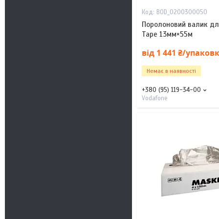
BOD_0200300050
Поролоновий валик для
Tape 13мм×55м
від 1 441 ₴/упаков
Немає в наявності
+380 (95) 119-34-00
Vodafone