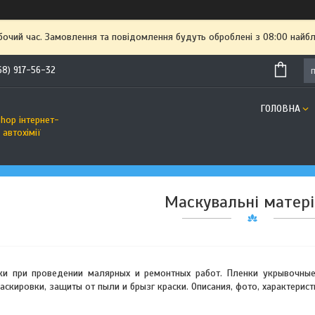
бочий час. Замовлення та повідомлення будуть оброблені з 08:00 найбл
68) 917-56-32
ГОЛОВНА
hop інтернет-
автохімії
Маскувальні матер
и при проведении малярных и ремонтных работ. Пленки укрывочные
скировки, защиты от пыли и брызг краски. Описания, фото, характерист