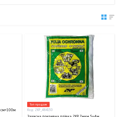
Топ продаж
0см×100м
2XP_484130
Захисна покривна плівка 2XP 7мкм 5×4м