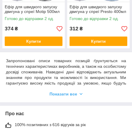
Ефір для швидкого запуску
Ефір для швидкого запуску
двигуна у спреї Motip 500мл
двигуна у спреї Presto 400мл
Готово до відправки 2 од.
Готово до відправки 2 од.
374
312
₴
₴
Купити
Купити
Запропоновані описи товарних позицій ґрунтуються на
технічних характеристиках виробників, а також на особистому
досвіді споживачів. Наведені дані відповідають актуальним
знанням про продукти та можливості їх використання. Ми
гарантуємо високу якість продукції за умовою, якщо будуть
дотримані всі рекомендації та умови застосування.
Показати все
Необхідним є пробне тестування обраного продукту у зв'язку
з його потенційно різною поведінкою на різних матеріалах.
Ми не можемо нести відповідальності у разі невдалого
застосування продуктів, якщо на кінцевий результат мали
Про нас
вплив фактори, що знаходяться поза зоною нашого
контролю.
100% позитивних з 616 відгуків за рік