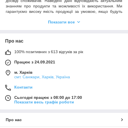
досвіді споживачів. Наведені дані відповідають актуальним
знанням про продукти та можливості їх використання. Ми
гарантуємо високу якість продукції за умовою, якщо будуть
дотримані всі рекомендації та умови застосування.
Показати все
Необхідним є пробне тестування обраного продукту у зв'язку
з його потенційно різною поведінкою на різних матеріалах.
Ми не можемо нести відповідальності у разі невдалого
застосування продуктів, якщо на кінцевий результат мали
Про нас
вплив фактори, що знаходяться поза зоною нашого
контролю.
100% позитивних з 613 відгуків за рік
Працює з 24.09.2021
м. Харків
смт. Санжари, Харків, Україна
Контакти
Сьогодні працює з 08:00 до 17:00
Показати весь графік роботи
Про нас