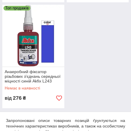
Топ продажів
Анаеробний фіксатор
різьбових з'єднань середньої
міцності синій Akfix L243
50мл
Немає в наявності
276
від
₴
Запропоновані описи товарних позицій ґрунтуються на
технічних характеристиках виробників, а також на особистому