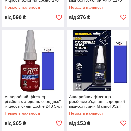
міцності зелений Loctite 270
міцності зелений Akfix L270
10мл
50мл
Немає в наявності
Немає в наявності
590
276
від
₴
від
₴
Анаеробний фіксатор
Анаеробний фіксатор
різьбових з'єднань середньої
різьбових з'єднань середньої
міцності синій Loctite 243 5мл
міцності синій Mannol 9924
10мл
Немає в наявності
Немає в наявності
265
153
від
₴
від
₴