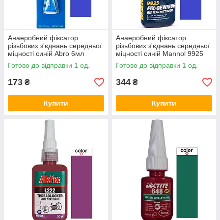
Анаеробний фіксатор
Анаеробний фіксатор
різьбових з'єднань середньої
різьбових з'єднань середньої
міцності синій Abro 6мл
міцності синій Mannol 9925
50мл
Готово до відправки 1 од.
Готово до відправки 1 од.
173
344
₴
₴
Купити
Купити