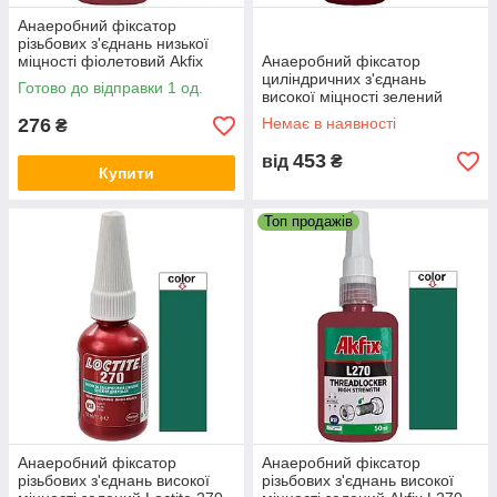
Анаеробний фіксатор
різьбових з'єднань низької
міцності фіолетовий Akfix
Анаеробний фіксатор
L222 50мл
циліндричних з'єднань
Готово до відправки 1 од.
високої міцності зелений
Loctite 648 5мл
276
Немає в наявності
₴
453
від
₴
Купити
Топ продажів
Анаеробний фіксатор
Анаеробний фіксатор
різьбових з'єднань високої
різьбових з'єднань високої