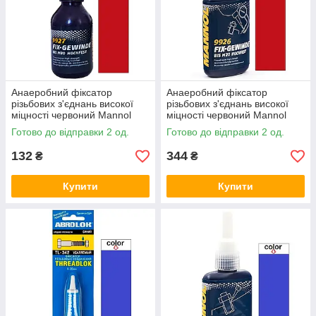
Анаеробний фіксатор
Анаеробний фіксатор
різьбових з'єднань високої
різьбових з'єднань високої
міцності червоний Mannol
міцності червоний Mannol
9927 10мл
9926 50мл
Готово до відправки 2 од.
Готово до відправки 2 од.
132
344
₴
₴
Купити
Купити