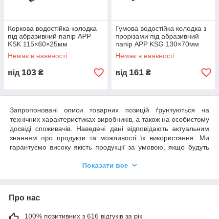
Коркова водостійка колодка
Гумова водостійка колодка з
під абразивний папір APP
прорізами під абразивний
KSK 115×60×25мм
папір APP KSG 130×70мм
Немає в наявності
Немає в наявності
103
161
від
₴
від
₴
Запропоновані описи товарних позицій ґрунтуються на
технічних характеристиках виробників, а також на особистому
досвіді споживачів. Наведені дані відповідають актуальним
знанням про продукти та можливості їх використання. Ми
гарантуємо високу якість продукції за умовою, якщо будуть
дотримані всі рекомендації та умови застосування.
Показати все
Необхідним є пробне тестування обраного продукту у зв'язку
з його потенційно різною поведінкою на різних матеріалах.
Ми не можемо нести відповідальності у разі невдалого
застосування продуктів, якщо на кінцевий результат мали
Про нас
вплив фактори, що знаходяться поза зоною нашого
контролю.
100% позитивних з 616 відгуків за рік