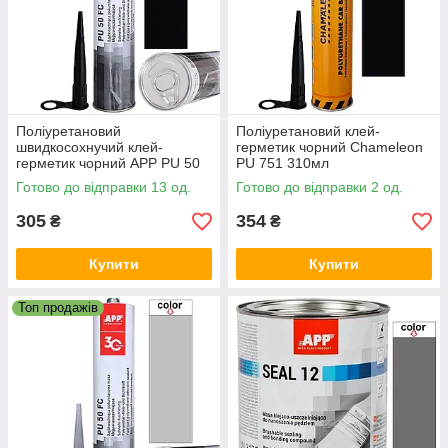
Поліуретановий
Поліуретановий клей-
швидкосохнучий клей-
герметик чорний Chameleon
герметик чорний APP PU 50
PU 751 310мл
Fast Cure 310мл
Готово до відправки 13 од.
Готово до відправки 2 од.
305
354
₴
₴
Купити
Купити
Топ продажів