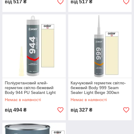
517
517
від
₴
від
₴
Поліуретановий клей-
Каучуковий герметик світло-
герметик світло-бежевий
бежевий Body 999 Seam
Body 944 PU Sealant Light
Sealer Light Beige 300мл
Beige 300мл
Немає в наявності
Немає в наявності
494
327
від
₴
від
₴