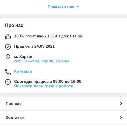
дотримані всі рекомендації та умови застосування.
Показати все
Необхідним є пробне тестування обраного продукту у зв'язку
з його потенційно різною поведінкою на різних матеріалах.
Ми не можемо нести відповідальності у разі невдалого
застосування продуктів, якщо на кінцевий результат мали
Про нас
вплив фактори, що знаходяться поза зоною нашого
контролю.
100% позитивних з 614 відгуків за рік
Працює з 24.09.2021
м. Харків
смт. Санжари, Харків, Україна
Контакти
Сьогодні працює з 08:00 до 16:00
Показати весь графік роботи
Про нас
Контакти