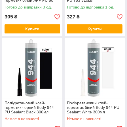
герметик білий APP PU 50
PU 753 310мл
Fast Cure 310мл
Готово до відправки 3 од.
Готово до відправки 1 од.
305
327
₴
₴
Купити
Купити
Поліуретановий клей-
Поліуретановий клей-
герметик чорний Body 944
герметик білий Body 944 PU
PU Sealant Black 300мл
Sealant White 300мл
Немає в наявності
Немає в наявності