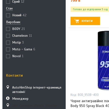
799 ₴
Сірий
12
Стан
Готово до відправки 5 од.
Новий
42
КУПИТИ
Виробник
BODY
21
Chameleon
11
Motip
3
Moto - Gama
6
Novol
1
Контакти
AutoHimShop інтернет-крамниця
автохімії
BOD_950B-400
Менеджер
Чорне антигравійне пок
смт. Санжари, Харків, Україна
Body 950 Spray Black 