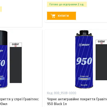
Готово до відправки 2 од.
КУПИТИ
BOD_950B-1000
риття у спреї Гравітекс
Чорне антигравійне покриття Гравіт
400мл
950 Black 1л