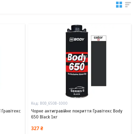
BOD_650B-1000
 Гравітекс
Чорне антигравійне покриття Гравітекс Body
650 Black 1кг
327 ₴