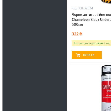
CH_37034
Чорне антигравійне пок
Chameleon Black Underb
500мл
322 ₴
Готово до відправки 2 од.
КУПИТИ