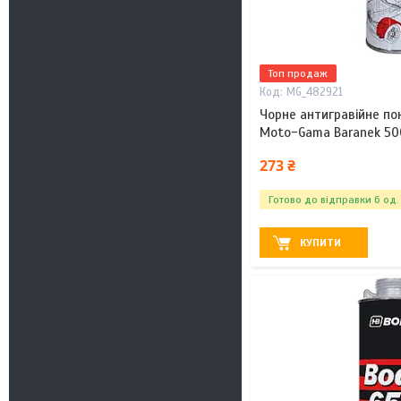
Топ продаж
MG_482921
Чорне антигравійне пок
Moto-Gama Baranek 5
273 ₴
Готово до відправки 6 од.
КУПИТИ