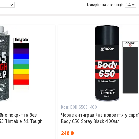
BOD_650B-400
ійне покриття без
Чорне антигравійне покриття у спреї
5 Tintable 3:1 Tough
Body 650 Spray Black 400мл
248 ₴