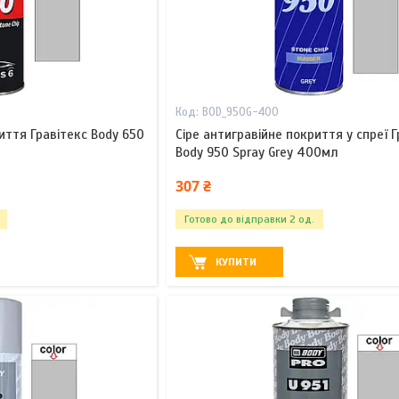
BOD_950G-400
иття Гравітекс Body 650
Сіре антигравійне покриття у спреї Г
Body 950 Spray Grey 400мл
307 ₴
Готово до відправки 2 од.
КУПИТИ