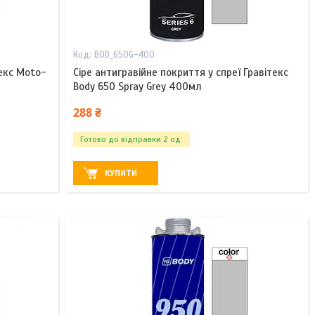
BOD_650G-400
екс Moto-
Сіре антигравійне покриття у спреї Гравітекс
Body 650 Spray Grey 400мл
288 ₴
Готово до відправки 2 од.
КУПИТИ