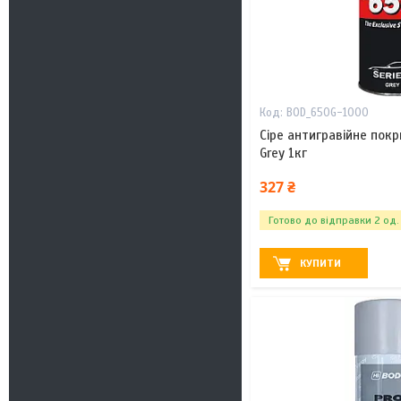
BOD_650G-1000
Сіре антигравійне покр
Grey 1кг
327 ₴
Готово до відправки 2 од.
КУПИТИ