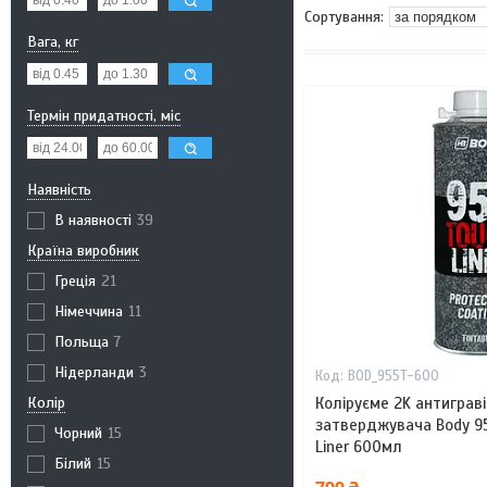
Вага, кг
Термін придатності, міс
Наявність
В наявності
39
Країна виробник
Греція
21
Німеччина
11
Польща
7
Нідерланди
3
BOD_955T-600
Колір
Коліруєме 2K антиграв
затверджувача Body 95
Чорний
15
Liner 600мл
Білий
15