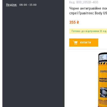
BOD_U951B-400
Неділя
08:00
15:00
Чорне антигравійне по
спреї Гравітекс Body U
355 ₴
Готово до відправки 11 од
КУПИТИ