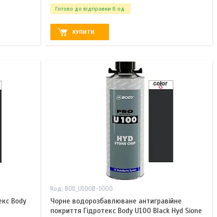
Готово до відправки 6 од.
КУПИТИ
BOD_U100B-1000
екс Body
Чорне водорозбавлюване антигравійне
покриття Гідротекс Body U100 Black Hyd Sione