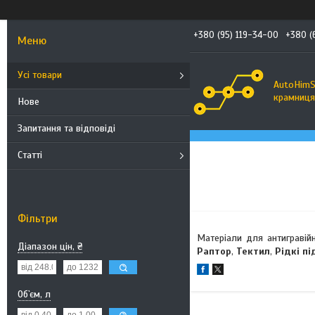
+380 (95) 119-34-00
+380 (
Усі товари
AutoHimS
крамниця 
Нове
Запитання та відповіді
Статті
Фільтри
Матеріали для антигравійн
Діапазон цін, ₴
Раптор
,
Тектил
,
Рідкі п
Об`єм, л