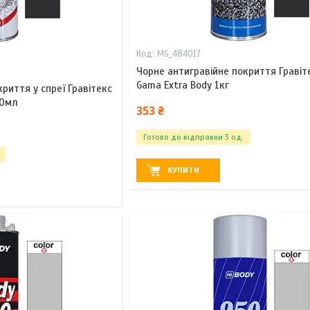
MG_484017
Чорне антигравійне покриття Гравіт
Gama Extra Body 1кг
риття у спреї Гравітекс
00мл
353 ₴
Готово до відправки 3 од.
КУПИТИ