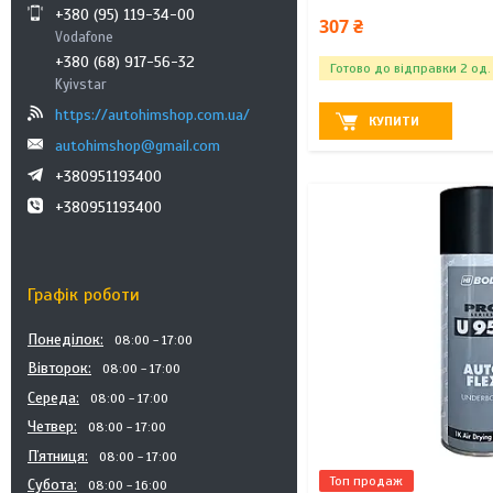
+380 (95) 119-34-00
307 ₴
Vodafone
+380 (68) 917-56-32
Готово до відправки 2 од.
Kyivstar
https://autohimshop.com.ua/
КУПИТИ
autohimshop@gmail.com
+380951193400
+380951193400
Графік роботи
Понеділок
08:00
17:00
Вівторок
08:00
17:00
Середа
08:00
17:00
Четвер
08:00
17:00
Пʼятниця
08:00
17:00
Топ продаж
Субота
08:00
16:00