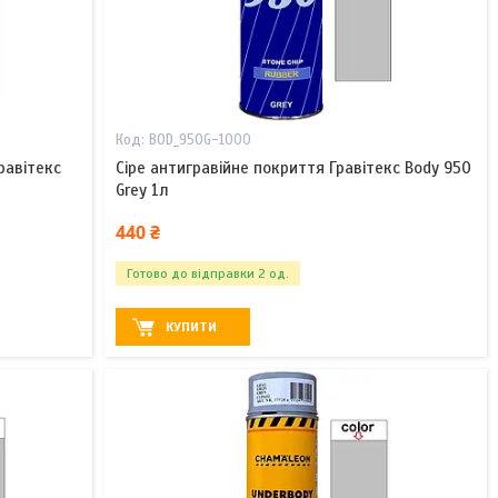
BOD_950G-1000
равітекс
Сіре антигравійне покриття Гравітекс Body 950
Grey 1л
440 ₴
Готово до відправки 2 од.
КУПИТИ