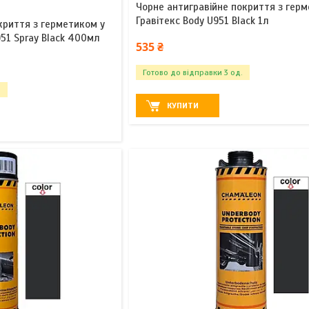
Чорне антигравійне покриття з гер
Гравітекс Body U951 Black 1л
криття з герметиком у
951 Spray Black 400мл
535 ₴
Готово до відправки 3 од.
.
КУПИТИ