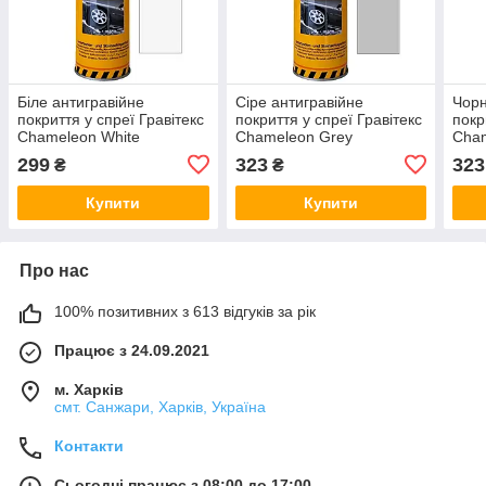
Біле антигравійне
Сіре антигравійне
Чорн
покриття у спреї Гравітекс
покриття у спреї Гравітекс
покр
Chameleon White
Chameleon Grey
Cham
Underbody Protection
Underbody Protection
Unde
299
323
323
₴
₴
Spray 500мл
Spray 500мл
Spra
Купити
Купити
Про нас
100% позитивних з 613 відгуків за рік
Працює з 24.09.2021
м. Харків
смт. Санжари, Харків, Україна
Контакти
Сьогодні працює з 08:00 до 17:00