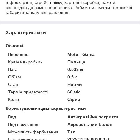
гофрокартон, стрейч-плівку, картонні коробки, пакети,
відповідно до вимог перевізника. Робимо мінімально можливі
габарити та вагу відправлення.
Характеристики
Основні
Виробник
Moto - Gama
Країна виробник
Польща
Вага
0.533 кг
Об`єм
0.5 л
Стан
Новий
Термін придатності
60 міс
Колір
Сірий
Користувальницькі характеристики
Вид
Антигравійне покриття
Вид пакування
Аерозольний балон
Можливість фарбування
Так
Гарантійний термін
2029/11/16 00:00:00