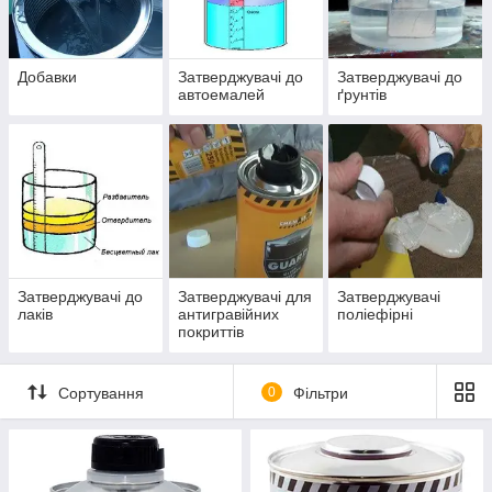
Добавки
Затверджувачі до
Затверджувачі до
автоемалей
ґрунтів
Затверджувачі до
Затверджувачі для
Затверджувачі
лаків
антигравійних
поліефірні
покриттів
Сортування
0
Фільтри