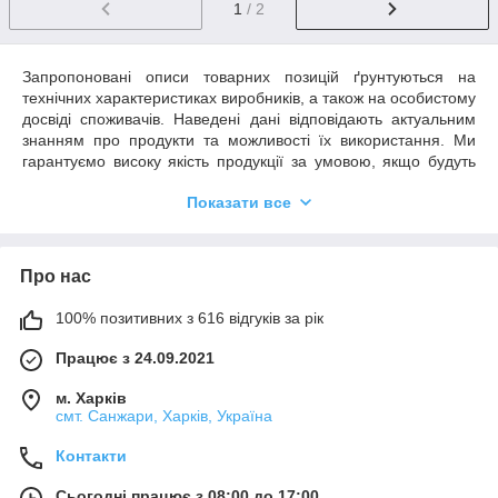
1
/ 2
Запропоновані описи товарних позицій ґрунтуються на
технічних характеристиках виробників, а також на особистому
досвіді споживачів. Наведені дані відповідають актуальним
знанням про продукти та можливості їх використання. Ми
гарантуємо високу якість продукції за умовою, якщо будуть
дотримані всі рекомендації та умови застосування.
Показати все
Необхідним є пробне тестування обраного продукту у зв'язку
з його потенційно різною поведінкою на різних матеріалах.
Ми не можемо нести відповідальності у разі невдалого
застосування продуктів, якщо на кінцевий результат мали
Про нас
вплив фактори, що знаходяться поза зоною нашого
контролю.
100% позитивних з 616 відгуків за рік
Працює з 24.09.2021
м. Харків
смт. Санжари, Харків, Україна
Контакти
Сьогодні працює з 08:00 до 17:00