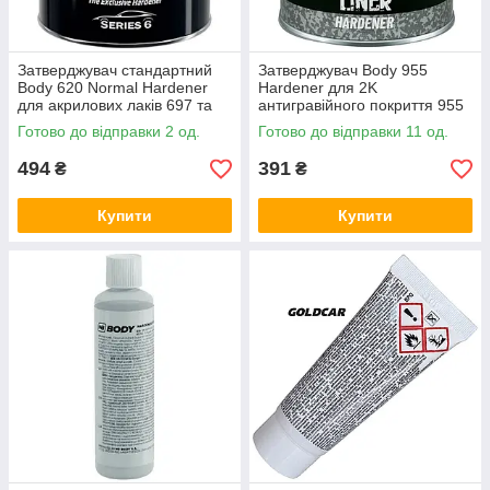
Затверджувач стандартний
Затверджувач Body 955
Body 620 Normal Hardener
Hardener для 2K
для акрилових лаків 697 та
антигравійного покриття 955
698 500мл
200мл
Готово до відправки 2 од.
Готово до відправки 11 од.
494
391
₴
₴
Купити
Купити