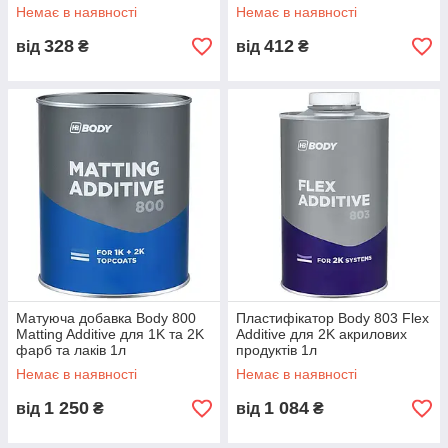
Немає в наявності
Немає в наявності
328
412
від
₴
від
₴
Матуюча добавка Body 800
Пластифікатор Body 803 Flex
Matting Additive для 1K та 2K
Additive для 2K акрилових
фарб та лаків 1л
продуктів 1л
Немає в наявності
Немає в наявності
1 250
1 084
від
₴
від
₴