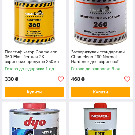
Пластифікатор Chameleon
Затверджувач стандартний
360 Elastifier для 2K
Chameleon 260 Normal
акрилових продуктів 250мл
Hardener для акрилової
автоемалі 2K Top Coat Acryl
Готово до відправки 1 од.
Готово до відправки 9 од.
400мл
330
468
₴
₴
Купити
Купити