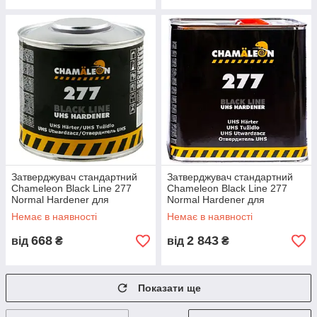
Затверджувач стандартний
Затверджувач стандартний
Chameleon Black Line 277
Chameleon Black Line 277
Normal Hardener для
Normal Hardener для
акрилового лаку 177 500мл
акрилового лаку 177 2,5л
Немає в наявності
Немає в наявності
668
2 843
від
₴
від
₴
Показати ще