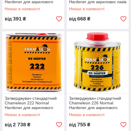
Hardener для акрилового
Hardener для акрилових лаків
лаку 155 250мл
122 та 155 500мл
Немає в наявності
Немає в наявності
391
668
від
₴
від
₴
Затверджувач стандартний
Затверджувач стандартний
Chameleon 222 Normal
Chameleon 226 Normal
Hardener для акрилового
Hardener для акрилового
лаку 155 2,5л
лаку 166 500мл
Немає в наявності
Немає в наявності
2 738
755
від
₴
від
₴