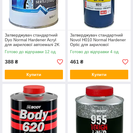
Затверджувач стандартний
Затверджувач стандартний
Dyo Normal Hardener Acryl
Novol H010 Normal Hardener
для акрилової автоемалі 2K
Optic для акрилової
Acryl 500мл
автоемалі 2K Optic Acryl
Готово до відправки 12 од.
Готово до відправки 4 од.
400мл
388
461
₴
₴
Купити
Купити