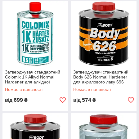
Затверджувач стандартний
Затверджувач стандартний
Colomix 1K Alkyd Normal
Body 626 Normal Hardener
Hardener для алкідної
для акрилового лаку 696
автоемалі 1K Alkyd 500мл
500мл
Немає в наявності
Немає в наявності
699
574
від
₴
від
₴