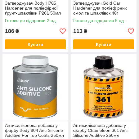
Затверджувач Body H705
Затверджувач Gold Car
Hardener для поліефірної
Hardener для поліефірних
ґрунт-шпаклівки P261 50мл
смол та шпаклівок 40г
Готово до відправки 2 од.
Готово до відправки 5 од.
186
113
₴
₴
Купити
Купити
Антисиліконова добавка у
Антисиліконова добавка у
фарбу Body 804 Anti Silicone
фарбу Chameleon 361 Anti
Additive For Top Coats 250мл
Silicone Additive 250мл