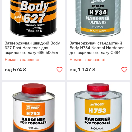
Затверджувач швидкий Body
Затверджувач стандартний
627 Fast Hardener для
Body H734 Normal Hardener
акрилового лаку 696 500мл
для акрилового лаку C894
500мл
Немає в наявності
Немає в наявності
574
1 147
від
₴
від
₴