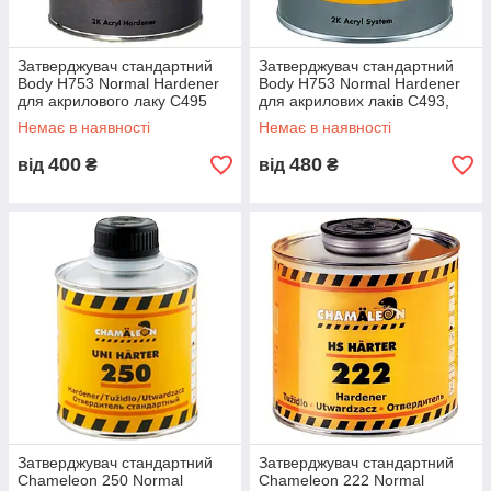
Затверджувач стандартний
Затверджувач стандартний
Body H753 Normal Hardener
Body H753 Normal Hardener
для акрилового лаку C495
для акрилових лаків C493,
250мл
C496, C499, 691 та 699
Немає в наявності
Немає в наявності
500мл
400
480
від
₴
від
₴
Затверджувач стандартний
Затверджувач стандартний
Chameleon 250 Normal
Chameleon 222 Normal