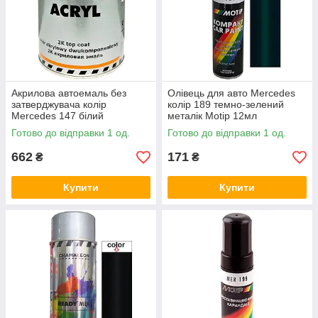
Акрилова автоемаль без
Олівець для авто Mercedes
затверджувача колір
колір 189 темно-зелений
Mercedes 147 білий
металік Motip 12мл
Chameleon 2K Top Coat Acryl
Готово до відправки 1 од.
Готово до відправки 1 од.
800мл
662
171
₴
₴
Купити
Купити