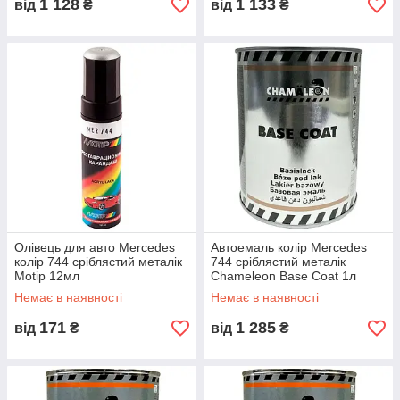
1 128
1 133
від
₴
від
₴
Олівець для авто Mercedes
Автоемаль колір Mercedes
колір 744 сріблястий металік
744 сріблястий металік
Motip 12мл
Chameleon Base Coat 1л
Немає в наявності
Немає в наявності
171
1 285
від
₴
від
₴