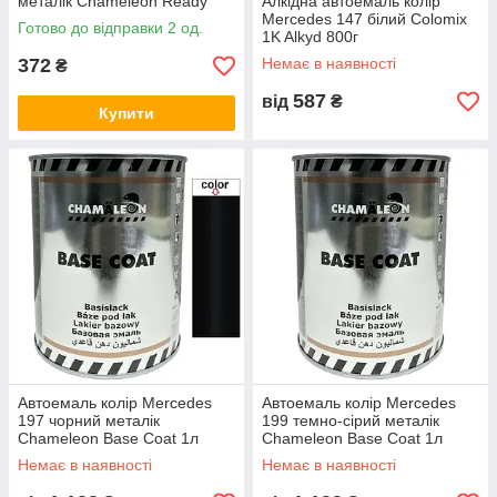
металік Chameleon Ready
Алкідна автоемаль колір
Mix 400мл
Mercedes 147 білий Colomix
Готово до відправки 2 од.
1K Alkyd 800г
372
Немає в наявності
₴
587
від
₴
Купити
Автоемаль колір Mercedes
Автоемаль колір Mercedes
197 чорний металік
199 темно-сірий металік
Chameleon Base Coat 1л
Chameleon Base Coat 1л
Немає в наявності
Немає в наявності