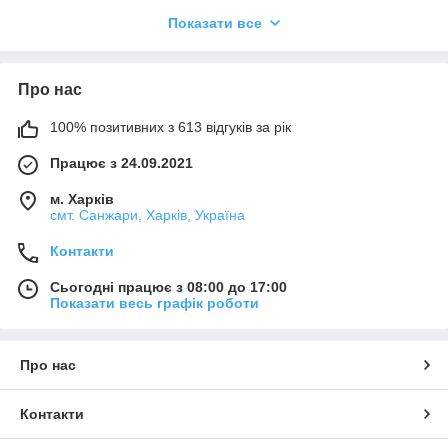
дотримані всі рекомендації та умови застосування.
Показати все
Необхідним є пробне тестування обраного продукту у зв'язку
з його потенційно різною поведінкою на різних матеріалах.
Ми не можемо нести відповідальності у разі невдалого
застосування продуктів, якщо на кінцевий результат мали
Про нас
вплив фактори, що знаходяться поза зоною нашого
контролю.
100% позитивних з 613 відгуків за рік
Працює з 24.09.2021
м. Харків
смт. Санжари, Харків, Україна
Контакти
Сьогодні працює з 08:00 до 17:00
Показати весь графік роботи
Про нас
Контакти