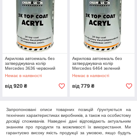
Акрилова автоемаль без
Акрилова автоемаль без
затверджувача колір
затверджувача колір
Mercedes 3636 червоний
Mercedes 6464 зелений
Chameleon 2K Top Coat Acryl
Chameleon 2K Top Coat Acryl
Немає в наявності
Немає в наявності
800мл
800мл
920
779
від
₴
від
₴
Запропоновані описи товарних позицій ґрунтуються на
технічних характеристиках виробників, а також на особистому
досвіді споживачів. Наведені дані відповідають актуальним
знанням про продукти та можливості їх використання. Ми
гарантуємо високу якість продукції за умовою, якщо будуть