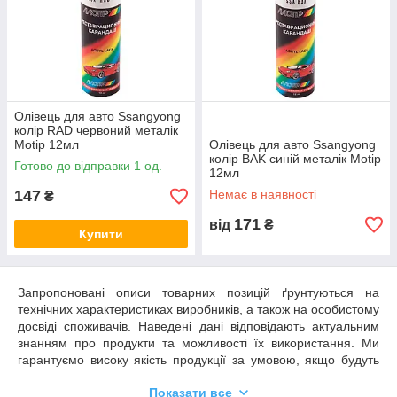
Олівець для авто Ssangyong
колір RAD червоний металік
Motip 12мл
Олівець для авто Ssangyong
колір BAK синій металік Motip
Готово до відправки 1 од.
12мл
147
Немає в наявності
₴
171
від
₴
Купити
Запропоновані описи товарних позицій ґрунтуються на
технічних характеристиках виробників, а також на особистому
досвіді споживачів. Наведені дані відповідають актуальним
знанням про продукти та можливості їх використання. Ми
гарантуємо високу якість продукції за умовою, якщо будуть
дотримані всі рекомендації та умови застосування.
Показати все
Необхідним є пробне тестування обраного продукту у зв'язку