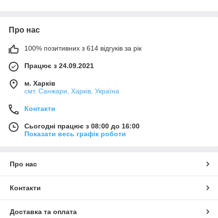
з його потенційно різною поведінкою на різних матеріалах.
Ми не можемо нести відповідальності у разі невдалого
застосування продуктів, якщо на кінцевий результат мали
Про нас
вплив фактори, що знаходяться поза зоною нашого
контролю.
100% позитивних з 614 відгуків за рік
Працює з 24.09.2021
м. Харків
смт. Санжари, Харків, Україна
Контакти
Сьогодні працює з 08:00 до 16:00
Показати весь графік роботи
Про нас
Контакти
Доставка та оплата