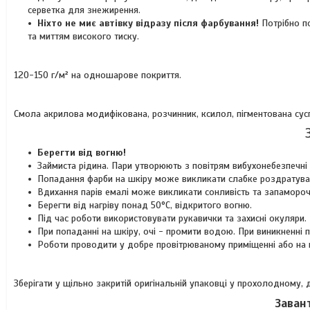
серветка для знежирення.
Ніхто не миє автівку відразу після фарбування!
Потрібно п
та миттям високого тиску.
120-150 г/м² на одношарове покриття.
Смола акрилова модифікована, розчинник, ксилол, пігментована сусп
Берегти від вогню!
Займиста рідина. Пари утворюють з повітрям вибухонебезпечні 
Попадання фарби на шкіру може викликати слабке роздратува
Вдихання парів емалі може викликати сонливість та запамороч
Берегти від нагріву понад 50°C, відкритого вогню.
Під час роботи використовувати рукавички та захисні окуляри.
При попаданні на шкіру, очі - промити водою. При виникненні
Роботи проводити у добре провітрюваному приміщенні або на ві
Зберігати у щільно закритій оригінальній упаковці у прохолодному,
Заван