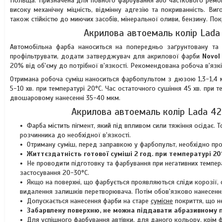
Польща. Призначена для повного фарбування або часткового ремонт
високу механічну міцність, відмінну адгезію та покриванність. Ви
також стійкістю до миючих засобів, мінеральної оливи, бензину. Пок
Акрилова автоемаль колір Lada 
Автомобільна фарба наноситься на попередньо заґрунтовану та 
профільтрувати, додати затверджувач для акрилової фарби
Novol
20% від об'єму до потрібної в'язкості. Рекомендована робоча в'язкі
Отримана робоча суміш наноситься фарбопультом з дюзою 1,3-1,4
5-10 хв. при температурі 20°C. Час остаточного сушіння 45 хв. при 
двошаровому нанесенні 35-40 мкм.
Акрилова автоемаль колір Lada 42
Фарба містить пігмент, який під впливом сили тяжіння осідає
розчинника до необхідної в'язкості.
Отриману суміш, перед заправкою у фарбопульт, необхідно про
Життєздатність готової суміші 2 год. при температурі 20
Не проводити підготовку та фарбування при негативних темпера
застосування 20-30°C.
Якщо на поверхні, що фарбується проявляються сліди корозії,
видалення залишків перетворювача. Потім обов'язково нанесення
Допускається нанесення фарби на старе
сумісне
покриття, що н
Забарвлену поверхню, не можна піддавати абразивному п
Для успішного фарбування автівки, для даного кольору, крім ф