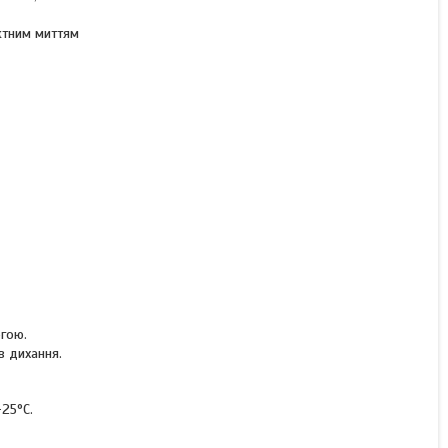
ктним миттям
КУПИТИ
КУПИТИ З
огою.
в дихання.
-25°C.