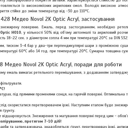
у лакофарбового покриття автівки. Характеризується стійкістю до по
готовляється із високоякісних акрилових смол. Володіє високою атмос
риття стійке до зміни температур від -30 до 110°C.
428 Медео Novol 2K Optic Acryl, застосування
знежирену поверхню. Емаль, перед застосуванням, необхідно ретел
 Optic H010
, у кількості 50% від об'єму автоемалі та акриловий розчин
сть 18-22 сек. з діаметром сопла 4 мм при температурі 20°C за DIN 532
 мм, тиском 3-4 бар у два-три перпендикулярні шари з проміжною су
температурі 60°C або 14 год. при температурі 20°C. Сумарна товщина су
8 Медео Novol 2K Optic Acryl, поради для роботи
. Тому емаль вимагає ретельного перемішування, з додаванням затвердж
фільтрувати.
°C!
турах, під прямими променями сонця, на гарячій поверхні. Оптимальна 
 слід скористатися перетворювачем іржі. Наступним етапом буде знежир
 ґрунту.
е відшаровується. Знежирення та матування поверхні перед цим - обов'
оліруванню, протягом 7-10 діб!
арби та затверджувача, знадобляться: ґрунт, перетворювач іржі, антиси