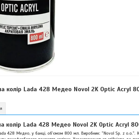
 колір Lada 428 Медео Novol 2K Optic Acryl 
ня
 колір Lada 428 Медео Novol 2K Optic Acryl 8
Lada 428 Медео, у банці, об'ємом 800 мл. Виробник: "Novol Sp. z o.o.".