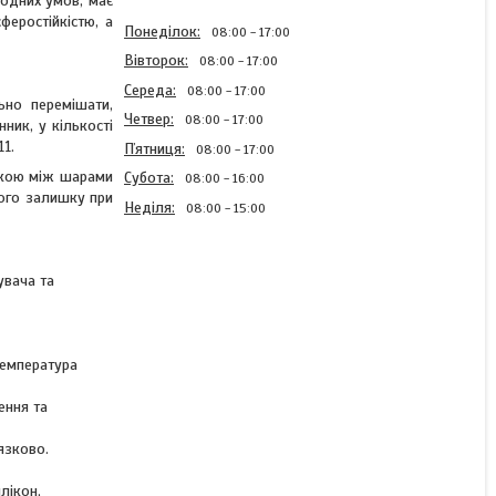
годних умов, має
феростійкістю, а
Понеділок
08:00
17:00
Вівторок
08:00
17:00
Середа
08:00
17:00
ьно перемішати,
Четвер
08:00
17:00
ник, у кількості
11.
Пʼятниця
08:00
17:00
шкою між шарами
Субота
08:00
16:00
хого залишку при
Неділя
08:00
15:00
увача та
Акрилова автоемаль без
затверджувача колір
Lada 428 Медео Novol 2K
температура
Optic Acryl 800мл
ення та
Готово до відправки 1 од.
язково.
778 ₴
лікон,