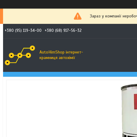
Зараз у компанії неробо
+380 (95) 119-34-00
+380 (68) 917-56-32
AutoHimShop інтернет-
крамниця автохімії