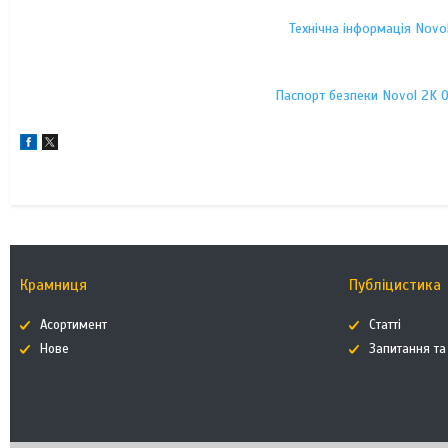
Технічна інформація Novol
Паспорт безпеки Novol 2K Op
Крамниця
Публіцистика
Асортимент
Статті
Нове
Запитання та