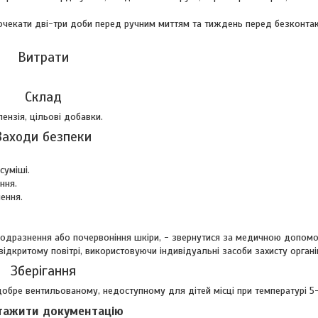
очекати дві-три доби перед ручним миттям та тиждень перед безконта
Витрати
Склад
ензія, цільові добавки.
Заходи безпеки
суміші.
ння.
ення.
 подразнення або почервоніння шкіри, - звернутися за медичною допом
дкритому повітрі, використовуючи індивідуальні засоби захисту органі
Зберігання
 добре вентильованому, недоступному для дітей місці при температурі 5
тажити документацію