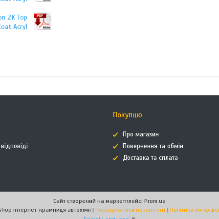
on 2K Top
Coat Acryl
Покупцю
Про магазин
 відповіді
Повернення та обмін
Доставка та сплата
Сайт створений на маркетплейсі
Prom.ua
AutoHimShop інтернет-крамниця автохімії |
Поскаржитися на контент
|
Політика конфіде