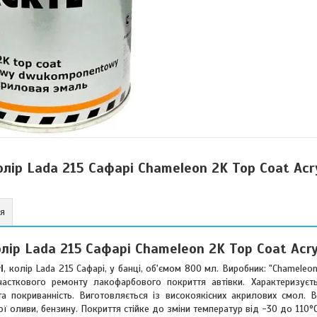
лір Lada 215 Сафарі Chameleon 2K Top Coat Acr
ня
ір Lada 215 Сафарі Chameleon 2K Top Coat Acry
l
, колір Lada 215 Сафарі, у банці, об'ємом 800 мл. Виробник: "Chameleo
асткового ремонту лакофарбового покриття автівки. Характеризуєть
та покриванність. Виготовляється із високоякісних акрилових смол.
ї оливи, бензину. Покриття стійке до зміни температур від -30 до 110°C