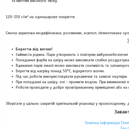
та миттям високого тиску.
120-150 г/м² на одношарове покриття.
Смола акрилова модифікована, розчинник, ксилол, пігментована сусп
Берегти від вогню!
Займиста рідина. Пари утворюють з повітрям вибухонебезпечні 
Попадання фарби на шкіру може викликати слабке роздратува
Вдихання парів емалі може викликати сонливість та запамороч
Берегти від нагріву понад 50°C, відкритого вогню.
Під час роботи використовувати рукавички та захисні окуляри.
При попаданні на шкіру, очі - промити водою. При виникненні
Роботи проводити у добре провітрюваному приміщенні або на ві
Зберігати у щільно закритій оригінальній упаковці у прохолодному,
Заван
Технічна інформація Cha
Top 