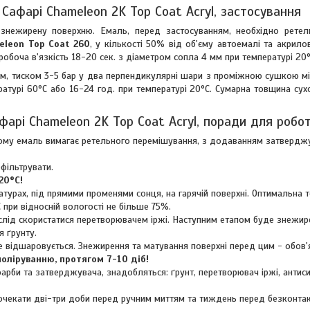
Сафарі Chameleon 2K Top Coat Acryl, застосування
знежирену поверхню. Емаль, перед застосуванням, необхідно ретел
eleon Top Coat 260
, у кількості 50% від об'єму автоемалі та акрило
робоча в'язкість 18-20 сек. з діаметром сопла 4 мм при температурі 20°
мм, тиском 3-5 бар у два перпендикулярні шари з проміжною сушкою м
ературі 60°C або 16-24 год. при температурі 20°C. Сумарна товщина су
фарі Chameleon 2K Top Coat Acryl, поради для робо
. Тому емаль вимагає ретельного перемішування, з додаванням затвердж
фільтрувати.
20°C!
турах, під прямими променями сонця, на гарячій поверхні. Оптимальна 
 при відносній вологості не більше 75%.
 слід скористатися перетворювачем іржі. Наступним етапом буде знежир
 ґрунту.
е відшаровується. Знежирення та матування поверхні перед цим - обов'
оліруванню, протягом 7-10 діб!
арби та затверджувача, знадобляться: ґрунт, перетворювач іржі, антиси
очекати дві-три доби перед ручним миттям та тиждень перед безконта