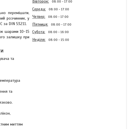
Вівторок
08:00
17:00
Середа
08:00
17:00
ьно перемішати,
Четвер
08:00
17:00
вий розчинник, у
C за DIN 53211.
Пʼятниця
08:00
17:00
іж шарами 10-15
Субота
08:00
16:00
хого залишку при
Неділя
08:00
15:00
ти
увача та
Акрилова автоемаль без
затверджувача колір
Lada 215 Сафарі
Chameleon 2K Top Coat
температура
Acryl 800мл
ення та
Готово до відправки 1 од.
язково.
632 ₴
лікон,
ктним миттям
КУПИТИ