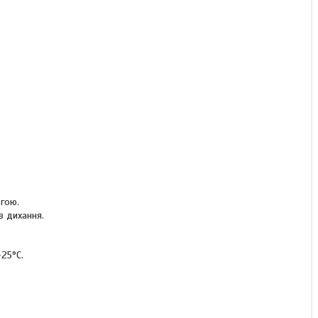
КУПИТИ З
огою.
в дихання.
-25°C.