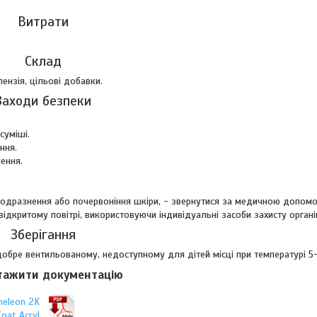
Витрати
Склад
ензія, цільові добавки.
Заходи безпеки
суміші.
ння.
ення.
 подразнення або почервоніння шкіри, - звернутися за медичною допом
дкритому повітрі, використовуючи індивідуальні засоби захисту органі
Зберігання
 добре вентильованому, недоступному для дітей місці при температурі 5
тажити документацію
meleon 2K
Coat Acryl