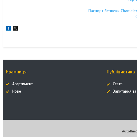
Паспорт безпеки Chamele
Крамниця
Публіцистика
Асортимент
Статті
Нове
Запитання та