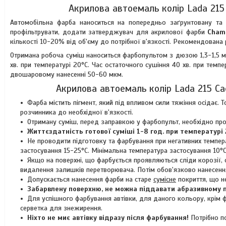
Акрилова автоемаль колір Lada 215 
Автомобільна фарба наноситься на попередньо заґрунтовану та 
профільтрувати, додати затверджувач для акрилової фарби
Cham
кількості 10-20% від об'єму до потрібної в'язкості. Рекомендована 
Отримана робоча суміш наноситься фарбопультом з дюзою 1,3-1,5 
хв. при температурі 20°C. Час остаточного сушіння 40 хв. при темп
двошаровому нанесенні 50-60 мкм.
Акрилова автоемаль колір Lada 215 Са
Фарба містить пігмент, який під впливом сили тяжіння осідає
розчинника до необхідної в'язкості.
Отриману суміш, перед заправкою у фарбопульт, необхідно про
Життєздатність готової суміші 1-8 год. при температурі 
Не проводити підготовку та фарбування при негативних темпера
застосування 15-25°C. Мінімальна температура застосування 10°C
Якщо на поверхні, що фарбується проявляються сліди корозії,
видалення залишків перетворювача. Потім обов'язково нанесення
Допускається нанесення фарби на старе
сумісне
покриття, що н
Забарвлену поверхню, не можна піддавати абразивному п
Для успішного фарбування автівки, для даного кольору, крім ф
серветка для знежирення.
Ніхто не миє автівку відразу після фарбування!
Потрібно п