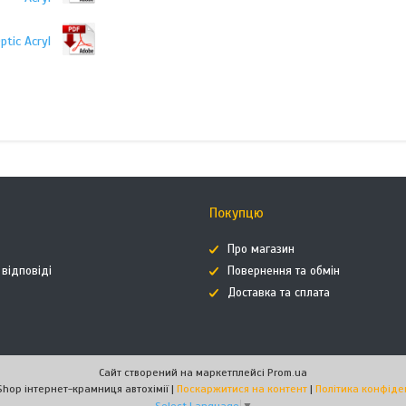
tic Acryl
Покупцю
Про магазин
 відповіді
Повернення та обмін
Доставка та сплата
Сайт створений на маркетплейсі
Prom.ua
AutoHimShop інтернет-крамниця автохімії |
Поскаржитися на контент
|
Політика конфіде