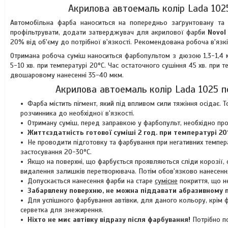
Акрилова автоемаль колір Lada 1025
Автомобільна фарба наноситься на попередньо заґрунтовану та 
профільтрувати, додати затверджувач для акрилової фарби
Novol
20% від об'єму до потрібної в'язкості. Рекомендована робоча в'язкі
Отримана робоча суміш наноситься фарбопультом з дюзою 1,3-1,4
5-10 хв. при температурі 20°C. Час остаточного сушіння 45 хв. при 
двошаровому нанесенні 35-40 мкм.
Акрилова автоемаль колір Lada 1025 п
Фарба містить пігмент, який під впливом сили тяжіння осідає
розчинника до необхідної в'язкості.
Отриману суміш, перед заправкою у фарбопульт, необхідно про
Життєздатність готової суміші 2 год. при температурі 20
Не проводити підготовку та фарбування при негативних темпера
застосування 20-30°C.
Якщо на поверхні, що фарбується проявляються сліди корозії,
видалення залишків перетворювача. Потім обов'язково нанесення
Допускається нанесення фарби на старе
сумісне
покриття, що н
Забарвлену поверхню, не можна піддавати абразивному п
Для успішного фарбування автівки, для даного кольору, крім ф
серветка для знежирення.
Ніхто не миє автівку відразу після фарбування!
Потрібно п