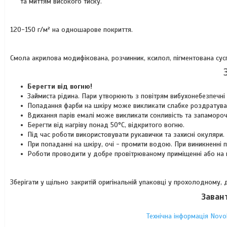
та миттям високого тиску.
120-150 г/м² на одношарове покриття.
Смола акрилова модифікована, розчинник, ксилол, пігментована сусп
Берегти від вогню!
Займиста рідина. Пари утворюють з повітрям вибухонебезпечні 
Попадання фарби на шкіру може викликати слабке роздратува
Вдихання парів емалі може викликати сонливість та запамороч
Берегти від нагріву понад 50°C, відкритого вогню.
Під час роботи використовувати рукавички та захисні окуляри.
При попаданні на шкіру, очі - промити водою. При виникненні
Роботи проводити у добре провітрюваному приміщенні або на ві
Зберігати у щільно закритій оригінальній упаковці у прохолодному,
Заван
Технічна інформація Novol