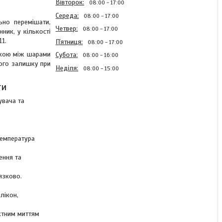
Вівторок
08:00
17:00
Середа
08:00
17:00
ьно перемішати,
Четвер
08:00
17:00
ник, у кількості
11.
Пʼятниця
08:00
17:00
шкою між шарами
Субота
08:00
16:00
хого залишку при
Неділя
08:00
15:00
ти
увача та
Акрилова автоемаль без
затверджувача колір
Lada 1025 помаранчевий
Novol 2K Optic Acryl
температура
800мл
ення та
Готово до відправки 1 од.
язково.
1 305 ₴
лікон,
ктним миттям
КУПИТИ