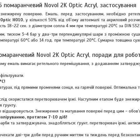
 помаранчевий Novol 2K Optic Acryl, застосування
знежирену поверхню. Емаль, перед застосуванням, необхідно ретел
 Optic H010
, у кількості 50% від об'єму автоемалі та акриловий розчин
сть 18-22 сек. з діаметром сопла 4 мм при температурі 20°C за DIN 532
 мм, тиском 3-4 бар у два-три перпендикулярні шари з проміжною су
температурі 60°C або 14 год. при температурі 20°C. Сумарна товщина су
омаранчевий Novol 2K Optic Acryl, поради для робо
. Тому емаль вимагає ретельного перемішування, з додаванням затвердж
фільтрувати.
°C!
турах, під прямими променями сонця, на гарячій поверхні. Оптимальна 
 слід скористатися перетворювачем іржі. Наступним етапом буде знежир
 ґрунту.
е відшаровується. Знежирення та матування поверхні перед цим - обов'
оліруванню, протягом 7-10 діб!
арби та затверджувача, знадобляться: ґрунт, перетворювач іржі, антиси
очекати дві-три доби перед ручним миттям та тиждень перед безконта