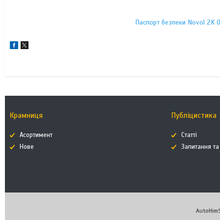
Паспорт безпеки Novol 2K Op
Крамниця
Публіцистика
Асортимент
Статті
Нове
Запитання та