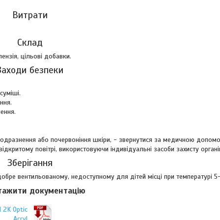
Витрати
Склад
ензія, цільові добавки.
Заходи безпеки
суміші.
ння.
ення.
 подразнення або почервоніння шкіри, - звернутися за медичною допом
дкритому повітрі, використовуючи індивідуальні засоби захисту органі
Зберігання
 добре вентильованому, недоступному для дітей місці при температурі 5
тажити документацію
 2K Optic
Acryl