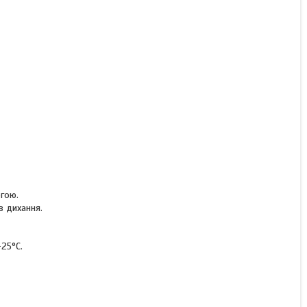
КУПИТИ З
огою.
в дихання.
-25°C.