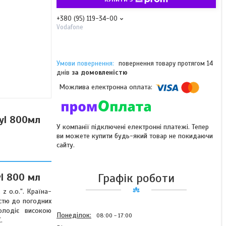
+380 (95) 119-34-00
Vodafone
повернення товару протягом 14
днів
за домовленістю
yl 800мл
У компанії підключені електронні платежі. Тепер
ви можете купити будь-який товар не покидаючи
сайту.
Графік роботи
l 800 мл
z o.o.". Країна-
істю до погодних
Володіє високою
Понеділок
08:00
17:00
.