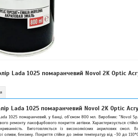
лір Lada 1025 помаранчевий Novol 2K Optic Acr
ня
ір Lada 1025 помаранчевий Novol 2K Optic Acry
Lada 1025 помаранчевий, у банці, об'ємом 800 мл. Виробник: "Novol Sp. 
ого ремонту лакофарбового покриття автівки. Характеризується стійк
криванність. Виготовляється із високоякісних акрилових смол. 
ї оливи, бензину. Покриття стійке до зміни температур від -30 до 110°C