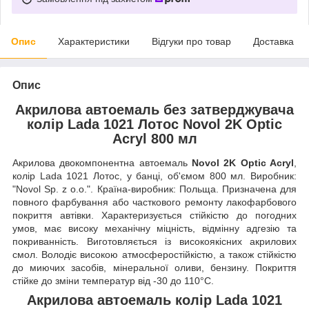
Опис
Характеристики
Відгуки про товар
Доставка
Опис
Акрилова автоемаль без затверджувача
колір Lada 1021 Лотос Novol 2K Optic
Acryl 800 мл
Акрилова двокомпонентна автоемаль
Novol 2K Optic Acryl
,
колір Lada 1021 Лотос, у банці, об'ємом 800 мл. Виробник:
"Novol Sp. z o.o.". Країна-виробник: Польща. Призначена для
повного фарбування або часткового ремонту лакофарбового
покриття автівки. Характеризується стійкістю до погодних
умов, має високу механічну міцність, відмінну адгезію та
покриванність. Виготовляється із високоякісних акрилових
смол. Володіє високою атмосферостійкістю, а також стійкістю
до миючих засобів, мінеральної оливи, бензину. Покриття
стійке до зміни температур від -30 до 110°C.
Акрилова автоемаль колір Lada 1021