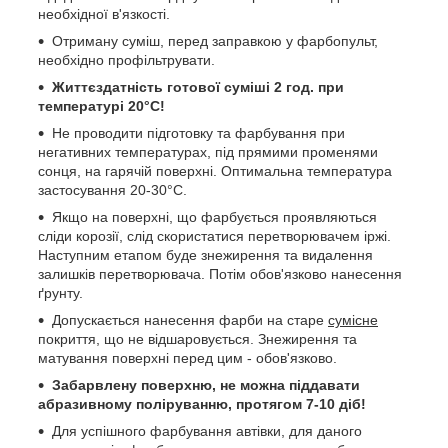
необхідної в'язкості.
Отриману суміш, перед заправкою у фарбопульт,
необхідно профільтрувати.
Життєздатність готової суміші 2 год. при
температурі 20°C!
Не проводити підготовку та фарбування при
негативних температурах, під прямими променями
сонця, на гарячій поверхні. Оптимальна температура
застосування 20-30°C.
Якщо на поверхні, що фарбується проявляються
сліди корозії, слід скористатися перетворювачем іржі.
Наступним етапом буде знежирення та видалення
залишків перетворювача. Потім обов'язково нанесення
ґрунту.
Допускається нанесення фарби на старе
сумісне
покриття, що не відшаровується. Знежирення та
матування поверхні перед цим - обов'язково.
Забарвлену поверхню, не можна піддавати
абразивному поліруванню, протягом 7-10 діб!
Для успішного фарбування автівки, для даного