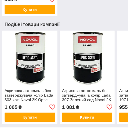
Optic Acryl 400мл
Купити
Подібні товари компанії
Акрилова автоемаль без
Акрилова автоемаль без
Акри
затверджувача колір Lada
затверджувача колір Lada
затв
303 хакі Novol 2K Optic
307 Зелений сад Novol 2K
107 
Acryl 800мл
Optic Acryl 800мл
Opti
1 005
1 081
955
₴
₴
Купити
Купити