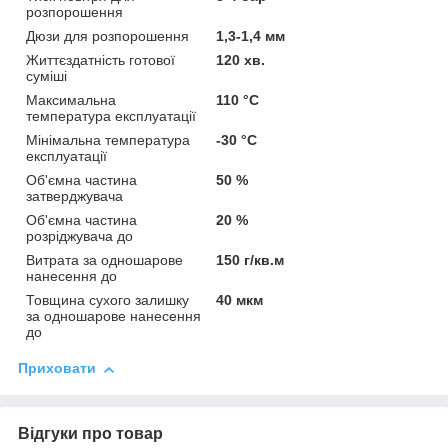
розпорошення
Дюзи для розпорошення
1,3-1,4 мм
Життєздатність готової
120 хв.
суміші
Максимальна
110 °С
температура експлуатації
Мінімальна температура
-30 °С
експлуатації
Об'ємна частина
50 %
затверджувача
Об'ємна частина
20 %
розріджувача до
Витрата за одношарове
150 г/кв.м
нанесення до
Товщина сухого залишку
40 мкм
за одношарове нанесення
до
Приховати
Відгуки про товар