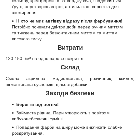
кольору, крім фарби та затверджувача, знадобляться:
ґрунт, перетворювач іржі, антисилікон, серветка для
знежирення.
Ніхто не миє автівку відразу після фарбування!
Потрібно почекати дві-три доби перед ручним миттям
та тиждень перед безконтактним миттям та миттям
високого тиску.
Витрати
120-150 г/м² на одношарове покриття.
Склад
Смола акрилова модифікована, розчинник, ксилол,
пігментована суспензія, цільові добавки.
Заходи безпеки
Берегти від вогню!
Займиста рідина. Пари утворюють з повітрям
вибухонебезпечні суміші.
Попадання фарби на шкіру може викликати слабке
роздратування.