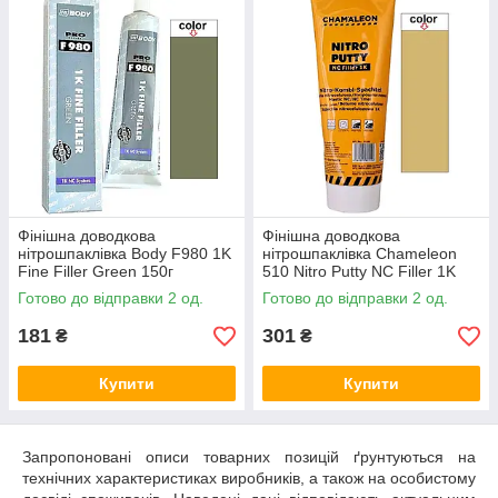
Фінішна доводкова
Фінішна доводкова
нітрошпаклівка Body F980 1K
нітрошпаклівка Chameleon
Fine Filler Green 150г
510 Nitro Putty NC Filler 1K
250г
Готово до відправки 2 од.
Готово до відправки 2 од.
181
301
₴
₴
Купити
Купити
Запропоновані описи товарних позицій ґрунтуються на
технічних характеристиках виробників, а також на особистому