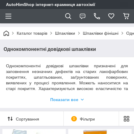
AutoHimShop інтернет-крамниця автохімії
Каталог товарів
Шпаклівки
Шпаклівки фінішні
Одн
Однокомпонентні довідкові шпаклівки
Однокомпонентні довідкові шпаклівки призначені для
заповнення незначних дефектів на старих лакофарбових
покриттях, шпатльованих, заґрунтованих поверхнях,
виявлених у процесі проявлення. Можють наноситися на
старі покриття. Характеризуються високою еластичністю та
гарною адгезією до перерахованих матеріалів. Завдяки
Показати все
кремоподібній консистенції, легко проникають у мікропори та
мікротріщини. Після застосування, поверхня може бути
відразу заґрунтована або пофарбована. Шпаклівки мають
високі порозаповнюючі властивості та легко шліфуються
Сортування
0
Фільтри
абразивними матеріалами. Не вимагають подальшого
ґрунтування.