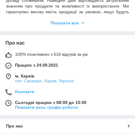
досвіді споживачів. Наведені дані відповідають актуальним
знанням про продукти та можливості їх використання. Ми
гарантуємо високу якість продукції за умовою, якщо будуть
дотримані всі рекомендації та умови застосування.
Показати все
Необхідним є пробне тестування обраного продукту у зв'язку
з його потенційно різною поведінкою на різних матеріалах.
Ми не можемо нести відповідальності у разі невдалого
застосування продуктів, якщо на кінцевий результат мали
Про нас
вплив фактори, що знаходяться поза зоною нашого
контролю.
100% позитивних з 616 відгуків за рік
Працює з 24.09.2021
м. Харків
смт. Санжари, Харків, Україна
Контакти
Сьогодні працює з 08:00 до 15:00
Показати весь графік роботи
Про нас