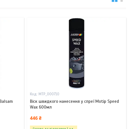
MTP_000710
 Balsam
Віск швидкого нанесення у спреї Motip Speed
Wax 600мл
446 ₴
Готово до відправки 1 од.