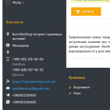
Motip
1
КУПИТИ
Контакти
AutoHimShop інтернет-крамниця
Запропоновані описи товар
автохімії
актуальним знанням про п
Менеджер
умови застосування. Необ
відповідальності у разі н
смт. Санжари, Харків, Україна
+380 (95) 119-34-00
Vodafone
+380 (68) 917-56-32
Kyivstar
Крамниця
https://autohimshop.com.ua/
Асортимент
autohimshop@gmail.com
Нове
+380951193400
+380951193400