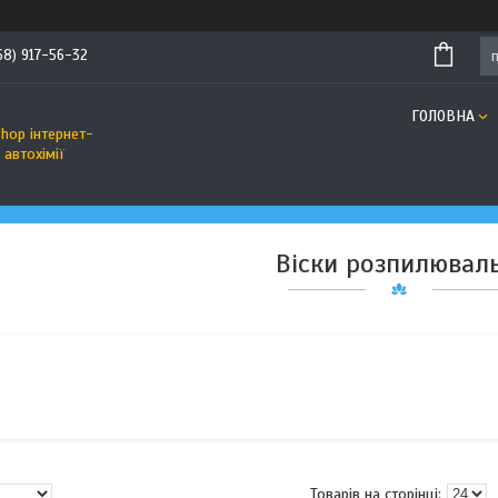
68) 917-56-32
ГОЛОВНА
hop інтернет-
автохімії
Віски розпилюваль