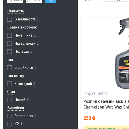
Наявність
В наявності
3
Країна виробник
Німеччина
1
Нідерланди
1
Польща
1
Тип
Спрей-віск
3
Тип воску
Холодний
3
Стан
CH_49762
Новий
3
Розпилюваємий віск з
Chameleon Wet Wax Sh
Виробник
Chameleon
1
253 ₴
K2
1
Готово до відправки 1 од.