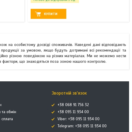
КУПИТИ
акож на особистому досвіді споживачів. Наведені дані відповідають
 продукції за умовою, якщо будуть дотримані всі рекомендації та
ційно різною поведінкою на різних матеріалах. Ми не можемо нести
лив фактори, що знаходяться поза зоною нашого контролю.
Зворотній зв'язок
н
+38 068 91 756 32
 та обмін
+38 095 11 934 00
а сплата
Viber: +38 095 11 934 00
Telegram: +38 095 11 934 00