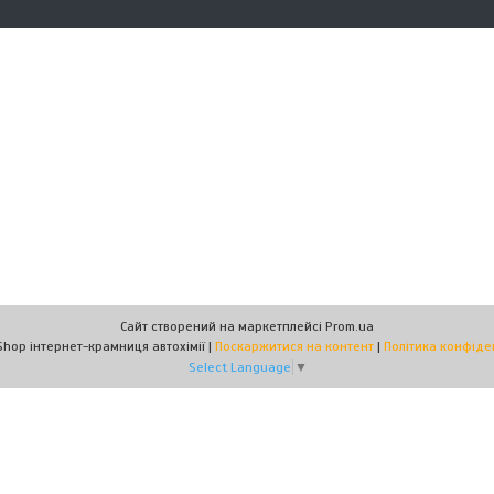
Сайт створений на маркетплейсі
Prom.ua
AutoHimShop інтернет-крамниця автохімії |
Поскаржитися на контент
|
Політика конфіде
Select Language
▼