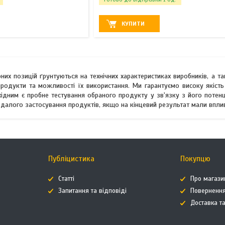
КУПИТИ
них позицій ґрунтуються на технічних характеристиках виробників, а т
родукти та можливості їх використання. Ми гарантуємо високу якість
хідним є пробне тестування обраного продукту у зв'язку з його потен
евдалого застосування продуктів, якщо на кінцевий результат мали вп
Публіцистика
Покупцю
Статті
Про магази
Запитання та відповіді
Повернення
Доставка т