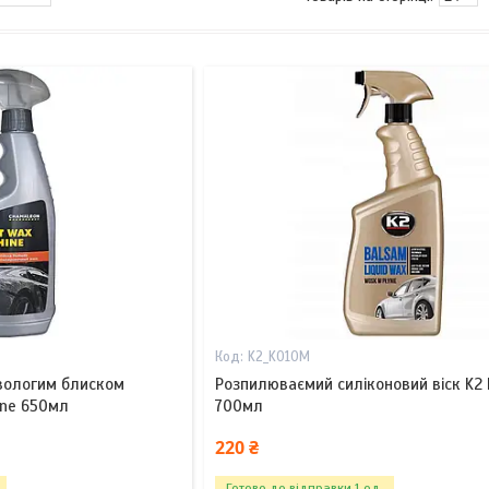
K2_K010M
 вологим блиском
Розпилюваємий силіконовий віск K2
ine 650мл
700мл
220 ₴
Готово до відправки 1 од.