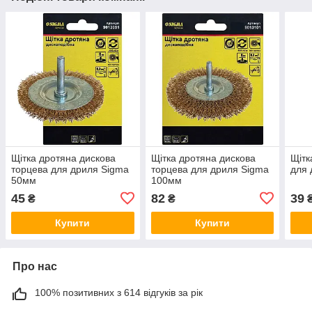
Щітка дротяна дискова
Щітка дротяна дискова
Щітк
торцева для дриля Sigma
торцева для дриля Sigma
для 
50мм
100мм
45
82
39
₴
₴
Купити
Купити
Про нас
100% позитивних з 614 відгуків за рік