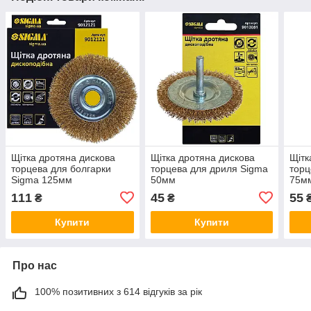
Щітка дротяна дискова
Щітка дротяна дискова
Щітк
торцева для болгарки
торцева для дриля Sigma
торц
Sigma 125мм
50мм
75м
111
45
55
₴
₴
Купити
Купити
Про нас
100% позитивних з 614 відгуків за рік