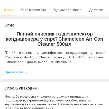
Опис
Характеристики
Відгуки про товар
Доставка
Опис
Пінний очисник та дезінфектор
кондиціонера у спреї Chameleon Air Con
Cleaner 500мл
Пінний очисник та дезінфектор кондиціонера у спреї
Chameleon Air Con Cleaner, артикул: CH_49743, виробник:
"Chameleon", країна-виробник: Німеччина.
Приховати
Спосіб упаковки
Якісна безкоштовна упаковка за рахунок продавця у
гофрокартон, стрейч-плівку, картонні коробки, пакети,
відповідно до вимог перевізника. Робимо мінімально можливі
габарити та вагу відправлення.