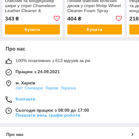
Очисник та кондиціонер
Пінний очисник колісних
Реци
шкіри у спреї Chameleon
дисків у спреї Motip Wheel
та д
Leather Cleaner &
Cleaner Foam Spray
конд
Conditioner 500мл
600мл
лимо
343
404
216
₴
₴
Refr
Купити
Купити
Про нас
100% позитивних з 613 відгуків за рік
Працює з 24.09.2021
м. Харків
смт. Санжари, Харків, Україна
Контакти
Сьогодні працює з 08:00 до 17:00
Показати весь графік роботи
Про нас