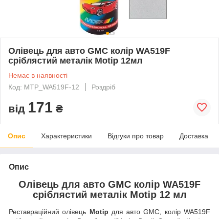
Олівець для авто GMC колір WA519F
сріблястий металік Motip 12мл
Немає в наявності
Код: MTP_WA519F-12
Роздріб
171
від
₴
Опис
Характеристики
Відгуки про товар
Доставка
Опис
Олівець для авто GMC колір WA519F
сріблястий металік Motip 12 мл
Реставраційний олівець
Motip
для авто GMC, колір WA519F