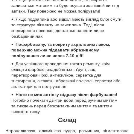
залишиться матовим та буде псувати зовнішній вигляд
автівки.
Таку поверхню не можна полірувати!
Якщо подряпина або відкол мають вигляд білої смуги,
то структура пігменту не зачеплена. Тоді, після
знежирення поверхні, достатньо нанести лише
безбарвний лак.
Пофарбовану, та покриту акриловим лаком,
поверхню можна піддавати абразивному
поліруванню лише через 7-10 діб!
Для успішного проведення такого ремонту, крім
олівця з фарбою, знадобляться: ґрунт, лак,
перетворювач іржі, антисилікон, серветка для
знежирення, а також - абразивні поліролі, серветки або
аплікатори для полірування.
Ніхто не миє автівку відразу після фарбування!
Потрібно почекати дві-три доби перед ручним миттям
та тиждень перед безконтактним миттям та миттям
високого тиску.
Склад
Нітроцелюлоза, алюмінієва пудра, розчинник, пігментована