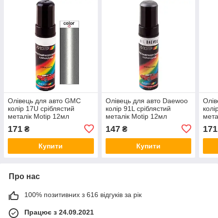
Олівець для авто GMC
Олівець для авто Daewoo
Олів
колір 17U сріблястий
колір 91L сріблястий
колі
металік Motip 12мл
металік Motip 12мл
мета
171
147
171
₴
₴
Купити
Купити
Про нас
100% позитивних з 616 відгуків за рік
Працює з 24.09.2021