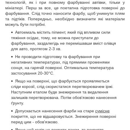
технологій, як і при повному фарбуванні автівки, тільки у
мініатюрі. Перш за все, це поетапна підготовка поверхні до
фарбування. Слід точно наносити фарбу, щоб уникнути плям
та підтіків. Попередньо, необхідно визначити які матеріали
можуть бути потрібні.
Автоемаль містить пігмент, який під впливом сили
тяжіння осідає, тому, не можна приступати до
фарбування, заздалегідь не перемішавши вміст олівця
для авто, протягом 2-3 хв.
Не проводити підготовку та фарбування при
негативних температурах, під прямими променями
сонця, на гарячій поверхні. Оптимальна температура
застосування 20-30°C.
Якщо на поверхні, що фарбується проявляються
сліди корозії, слід скористатися перетворювачем іржі.
Наступним етапом буде знежирення та видалення
залишків перетворювача. Потім обов'язково нанесення
ґрунту.
Допускається нанесення фарби на старе
сумісне
покриття, що не відшаровується. Знежирення поверхні
перед цим - обов'язково.
Якщо цей колір не покрити лаком, то покриття