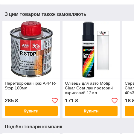
З цим товаром також замовляють
Перетворювач іржі APP R-
Олівець для авто Motip
Серв
Stop 100мл
Clear Coat лак прозорий
Cham
акриловий 12мл
40×
285
171
18
₴
₴
Купити
Купити
Подібні товари компанії