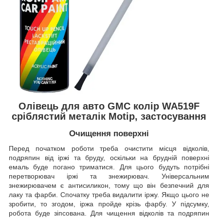
Олівець для авто GMC колір WA519F
сріблястий металік Motip, застосування
Очищення поверхні
Перед початком роботи треба очистити місця відколів,
подряпин від іржі та бруду, оскільки на брудній поверхні
емаль буде погано триматися. Для цього будуть потрібні
перетворювач іржі та знежирювач. Універсальним
знежирювачем є антисиликон, тому що він безпечний для
лаку та фарби. Спочатку треба видалити іржу. Якщо цього не
зробити, то згодом, іржа пройде крізь фарбу. У підсумку,
робота буде зіпсована. Для чищення відколів та подряпин