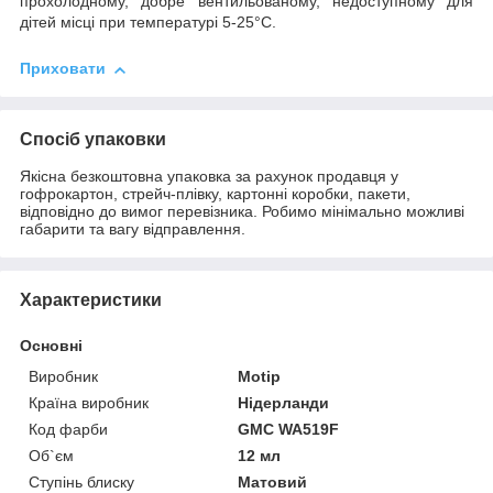
прохолодному, добре вентильованому, недоступному для
дітей місці при температурі 5-25°C.
Приховати
Спосіб упаковки
Якісна безкоштовна упаковка за рахунок продавця у
гофрокартон, стрейч-плівку, картонні коробки, пакети,
відповідно до вимог перевізника. Робимо мінімально можливі
габарити та вагу відправлення.
Характеристики
Основні
Виробник
Motip
Країна виробник
Нідерланди
Код фарби
GMC WA519F
Об`єм
12 мл
Ступінь блиску
Матовий