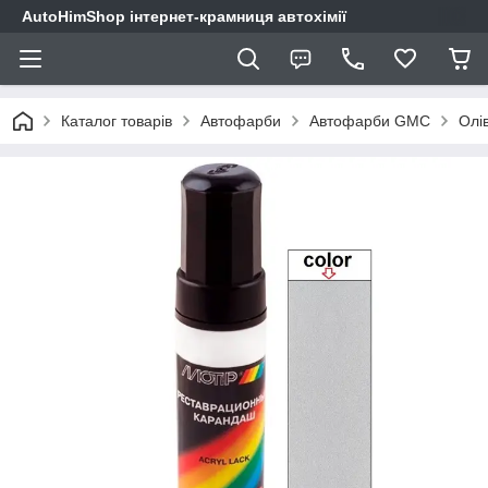
AutoHimShop інтернет-крамниця автохімії
Каталог товарів
Автофарби
Автофарби GMC
Олі