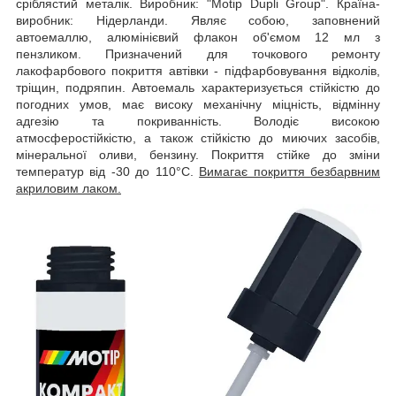
сріблястий металік. Виробник: "Motip Dupli Group". Країна-
виробник: Нідерланди. Являє собою, заповнений
автоемаллю, алюмінієвий флакон об'ємом 12 мл з
пензликом. Призначений для точкового ремонту
лакофарбового покриття автівки - підфарбовування відколів,
тріщин, подряпин. Автоемаль характеризується стійкістю до
погодних умов, має високу механічну міцність, відмінну
адгезію та покриванність. Володіє високою
атмосферостійкістю, а також стійкістю до миючих засобів,
мінеральної оливи, бензину. Покриття стійке до зміни
температур від -30 до 110°C.
Вимагає покриття безбарвним
акриловим лаком.