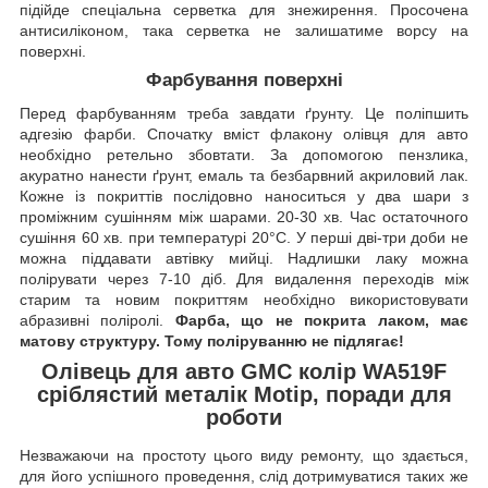
підійде спеціальна серветка для знежирення. Просочена
антисиліконом, така серветка не залишатиме ворсу на
поверхні.
Фарбування поверхні
Перед фарбуванням треба завдати ґрунту. Це поліпшить
адгезію фарби. Спочатку вміст флакону олівця для авто
необхідно ретельно збовтати. За допомогою пензлика,
акуратно нанести ґрунт, емаль та безбарвний акриловий лак.
Кожне із покриттів послідовно наноситься у два шари з
проміжним сушінням між шарами. 20-30 хв. Час остаточного
сушіння 60 хв. при температурі 20°C. У перші дві-три доби не
можна піддавати автівку мийці. Надлишки лаку можна
полірувати через 7-10 діб. Для видалення переходів між
старим та новим покриттям необхідно використовувати
абразивні поліролі.
Фарба, що не покрита лаком, має
матову структуру. Тому поліруванню не підлягає!
Олівець для авто GMC колір WA519F
сріблястий металік Motip, поради для
роботи
Незважаючи на простоту цього виду ремонту, що здається,
для його успішного проведення, слід дотримуватися таких же