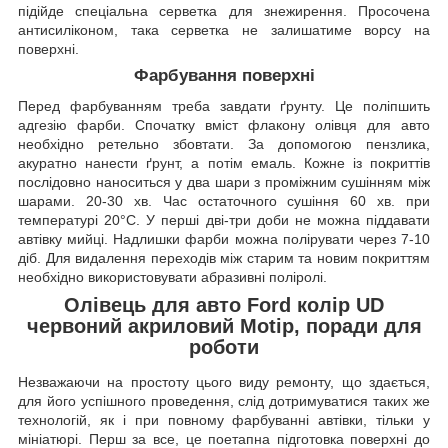
підійде спеціальна серветка для знежирення. Просочена
антисиліконом, така серветка не залишатиме ворсу на
поверхні.
Фарбування поверхні
Перед фарбуванням треба завдати ґрунту. Це поліпшить
адгезію фарби. Спочатку вміст флакону олівця для авто
необхідно ретельно збовтати. За допомогою пензлика,
акуратно нанести ґрунт, а потім емаль. Кожне із покриттів
послідовно наноситься у два шари з проміжним сушінням між
шарами. 20-30 хв. Час остаточного сушіння 60 хв. при
температурі 20°C. У перші дві-три доби не можна піддавати
автівку мийці. Надлишки фарби можна полірувати через 7-10
діб. Для видалення переходів між старим та новим покриттям
необхідно використовувати абразивні поліролі.
Олівець для авто Ford колір UD
червоний акриловий Motip, поради для
роботи
Незважаючи на простоту цього виду ремонту, що здається,
для його успішного проведення, слід дотримуватися таких же
технологій, як і при повному фарбуванні автівки, тільки у
мініатюрі. Перш за все, це поетапна підготовка поверхні до