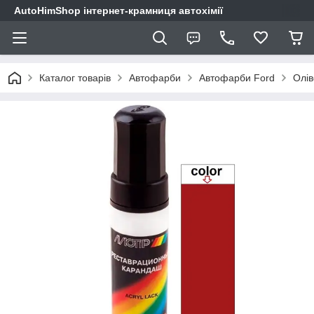
AutoHimShop інтернет-крамниця автохімії
Каталог товарів
Автофарби
Автофарби Ford
Олів