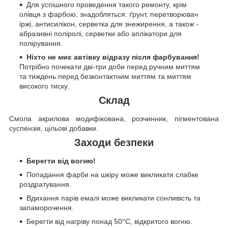
Для успішного проведення такого ремонту, крім
олівця з фарбою, знадобляться: ґрунт, перетворювач
іржі, антисилікон, серветка для знежирення, а також -
абразивні поліролі, серветки або аплікатори для
полірування.
Ніхто не миє автівку відразу після фарбування!
Потрібно почекати дві-три доби перед ручним миттям
та тиждень перед безконтактним миттям та миттям
високого тиску.
Склад
Смола акрилова модифікована, розчинник, пігментована
суспензія, цільові добавки.
Заходи безпеки
Берегти від вогню!
Попадання фарби на шкіру може викликати слабке
роздратування.
Вдихання парів емалі може викликати сонливість та
запаморочення.
Берегти від нагріву понад 50°C, відкритого вогню.