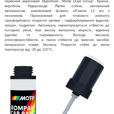
червоний акриловий. Виробник: "Motip Dupli Group". Країна-
виробник: Нідерланди. Являє собою, заповнений
автоемаллю, алюмінієвий флакон об'ємом 12 мл з
пензликом. Призначений для точкового ремонту
лакофарбового покриття автівки - підфарбовування відколів,
тріщин, подряпин. Автоемаль характеризується стійкістю до
погодних умов, має високу механічну міцність, відмінну
адгезію та покриванність. Володіє високою
атмосферостійкістю, а також стійкістю до миючих засобів,
мінеральної оливи, бензину. Покриття стійке до зміни
температур від -30 до 110°C.