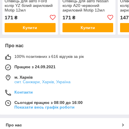
Олівець для авто Ford
Олівець для авто Nissan
Олів
колір YZ білий акриловий
колір A20 червоний
колі
Motip 12мл
акриловий Motip 12мл
акри
171
171
147
₴
₴
Купити
Купити
Про нас
100% позитивних з 616 відгуків за рік
Працює з 24.09.2021
м. Харків
смт. Санжари, Харків, Україна
Контакти
Сьогодні працює з 08:00 до 16:00
Показати весь графік роботи
Про нас