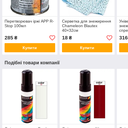
Перетворювач іржі APP R-
Серветка для знежирення
Унів
Stop 100мл
Chameleon Blautex
знеж
40×32см
спре
Remo
285
18
316
₴
₴
Купити
Купити
Подібні товари компанії