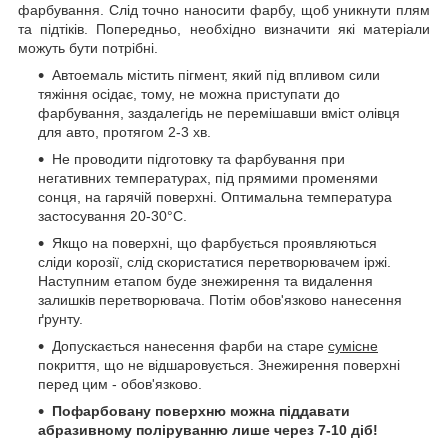
фарбування. Слід точно наносити фарбу, щоб уникнути плям
та підтіків. Попередньо, необхідно визначити які матеріали
можуть бути потрібні.
Автоемаль містить пігмент, який під впливом сили
тяжіння осідає, тому, не можна приступати до
фарбування, заздалегідь не перемішавши вміст олівця
для авто, протягом 2-3 хв.
Не проводити підготовку та фарбування при
негативних температурах, під прямими променями
сонця, на гарячій поверхні. Оптимальна температура
застосування 20-30°C.
Якщо на поверхні, що фарбується проявляються
сліди корозії, слід скористатися перетворювачем іржі.
Наступним етапом буде знежирення та видалення
залишків перетворювача. Потім обов'язково нанесення
ґрунту.
Допускається нанесення фарби на старе
сумісне
покриття, що не відшаровується. Знежирення поверхні
перед цим - обов'язково.
Пофарбовану поверхню можна піддавати
абразивному поліруванню лише через 7-10 діб!