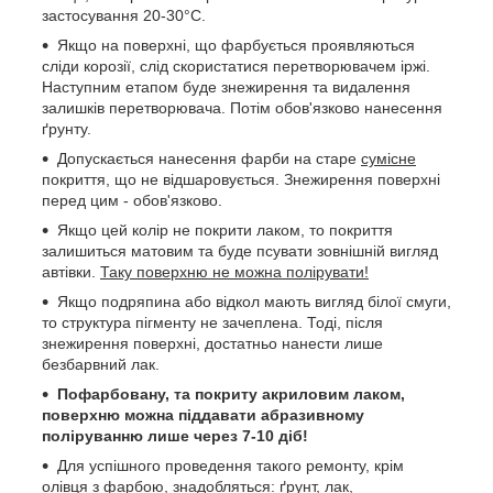
застосування 20-30°C.
Якщо на поверхні, що фарбується проявляються
сліди корозії, слід скористатися перетворювачем іржі.
Наступним етапом буде знежирення та видалення
залишків перетворювача. Потім обов'язково нанесення
ґрунту.
Допускається нанесення фарби на старе
сумісне
покриття, що не відшаровується. Знежирення поверхні
перед цим - обов'язково.
Якщо цей колір не покрити лаком, то покриття
залишиться матовим та буде псувати зовнішній вигляд
автівки.
Таку поверхню не можна полірувати!
Якщо подряпина або відкол мають вигляд білої смуги,
то структура пігменту не зачеплена. Тоді, після
знежирення поверхні, достатньо нанести лише
безбарвний лак.
Пофарбовану, та покриту акриловим лаком,
поверхню можна піддавати абразивному
поліруванню лише через 7-10 діб!
Для успішного проведення такого ремонту, крім
олівця з фарбою, знадобляться: ґрунт, лак,