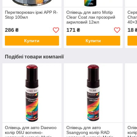
Перетворювач іржі APP R-
Олівець для авто Motip
Серв
Stop 100мл
Clear Coat лак прозорий
Cham
акриловий 12мл
40×
286
171
18
₴
₴
Купити
Купити
Подібні товари компанії
Олівець для авто Daewoo
Олівець для авто
Олів
колір 06U вогняно-
Ssangyong колір RAD
колі