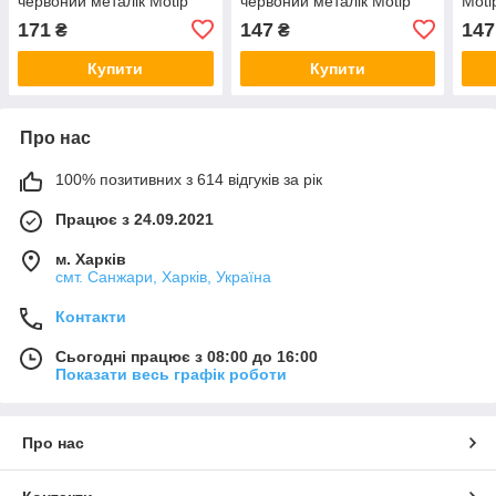
червоний металік Motip
червоний металік Motip
Moti
12мл
12мл
171
147
147
₴
₴
Купити
Купити
Про нас
100% позитивних з 614 відгуків за рік
Працює з 24.09.2021
м. Харків
смт. Санжари, Харків, Україна
Контакти
Сьогодні працює з 08:00 до 16:00
Показати весь графік роботи
Про нас