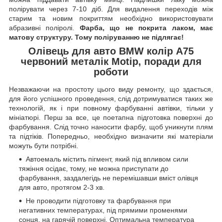
полірувати через 7-10 діб. Для видалення переходів між
старим та новим покриттям необхідно використовувати
абразивні поліролі.
Фарба, що не покрита лаком, має
матову структуру. Тому поліруванню не підлягає!
Олівець для авто BMW колір A75
червоний металік Motip, поради для
роботи
Незважаючи на простоту цього виду ремонту, що здається,
для його успішного проведення, слід дотримуватися таких же
технологій, як і при повному фарбуванні автівки, тільки у
мініатюрі. Перш за все, це поетапна підготовка поверхні до
фарбування. Слід точно наносити фарбу, щоб уникнути плям
та підтіків. Попередньо, необхідно визначити які матеріали
можуть бути потрібні.
Автоемаль містить пігмент, який під впливом сили
тяжіння осідає, тому, не можна приступати до
фарбування, заздалегідь не перемішавши вміст олівця
для авто, протягом 2-3 хв.
Не проводити підготовку та фарбування при
негативних температурах, під прямими променями
сонця, на гарячій поверхні. Оптимальна температура