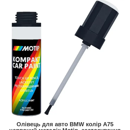
Олівець для авто BMW колір A75