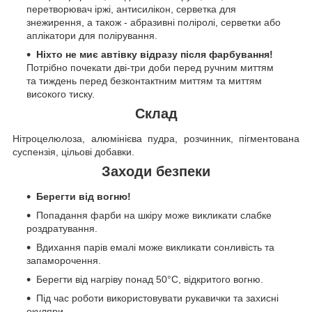
перетворювач іржі, антисилікон, серветка для
знежирення, а також - абразивні поліролі, серветки або
аплікатори для полірування.
Ніхто не миє автівку відразу після фарбування!
Потрібно почекати дві-три доби перед ручним миттям
та тиждень перед безконтактним миттям та миттям
високого тиску.
Склад
Нітроцелюлоза, алюмінієва пудра, розчинник, пігментована
суспензія, цільові добавки.
Заходи безпеки
Берегти від вогню!
Попадання фарби на шкіру може викликати слабке
роздратування.
Вдихання парів емалі може викликати сонливість та
запаморочення.
Берегти від нагріву понад 50°C, відкритого вогню.
Під час роботи використовувати рукавички та захисні
окуляри.