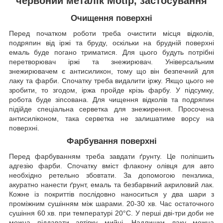
червоний металік Motip, застосування
Очищення поверхні
Перед початком роботи треба очистити місця відколів,
подряпин від іржі та бруду, оскільки на брудній поверхні
емаль буде погано триматися. Для цього будуть потрібні
перетворювач іржі та знежирювач. Універсальним
знежирювачем є антисиликон, тому що він безпечний для
лаку та фарби. Спочатку треба видалити іржу. Якщо цього не
зробити, то згодом, іржа пройде крізь фарбу. У підсумку,
робота буде зіпсована. Для чищення відколів та подряпин
підійде спеціальна серветка для знежирення. Просочена
антисиліконом, така серветка не залишатиме ворсу на
поверхні.
Фарбування поверхні
Перед фарбуванням треба завдати ґрунту. Це поліпшить
адгезію фарби. Спочатку вміст флакону олівця для авто
необхідно ретельно збовтати. За допомогою пензлика,
акуратно нанести ґрунт, емаль та безбарвний акриловий лак.
Кожне із покриттів послідовно наноситься у два шари з
проміжним сушінням між шарами. 20-30 хв. Час остаточного
сушіння 60 хв. при температурі 20°C. У перші дві-три доби не
можна піддавати автівку мийці. Надлишки лаку можна