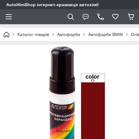
AutoHimShop інтернет-крамниця автохімії
Каталог товарів
Автофарби
Автофарби BMW
Олі