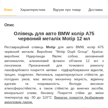
Опис
Характеристики
Відгуки про товар
Доставка
Опис
Олівець для авто BMW колір A75
червоний металік Motip 12 мл
Реставраційний олівець
Motip
для авто BMW, колір A75
червоний металік. Виробник: "Motip Dupli Group". Країна-
виробник: Нідерланди. Являє собою, заповнений
автоемаллю, алюмінієвий флакон об'ємом 12 мл з
пензликом. Призначений для точкового ремонту
лакофарбового покриття автівки - підфарбовування відколів,
тріщин, подряпин. Автоемаль характеризується стійкістю до
погодних умов, має високу механічну міцність, відмінну
адгезію та покриванність. Володіє високою
атмосферостійкістю, а також стійкістю до миючих засобів,
мінеральної оливи, бензину. Покриття стійке до зміни
температур від -30 до 110°C.
Вимагає покриття безбарвним
акриловим лаком.