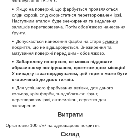
застосування 15-25°C.
Якщо на поверхні, що фарбується проявляються
сліди корозії, слід скористатися перетворювачем іржі.
Наступним етапом буде знежирення та видалення
залишків перетворювача. Потім обов'язково нанесення
ґрунту.
Допускається нанесення фарби на старе
сумісне
покриття, що не відшаровується. Знежирення та
матування поверхні перед цим - обов'язково.
Забарвлену поверхню, не можна піддавати
абразивному поліруванню, протягом двох місяців!
У випадку із затверджувачем, цей термін може бути
скорочений до двох тижнів.
Для успішного фарбування автівки, для даного
кольору, крім фарби, знадобляться: ґрунт,
перетворювач іржі, антисилікон, серветка для
знежирення.
Витрати
Орієнтовно 100 г/м² на одношарове покриття.
Склад