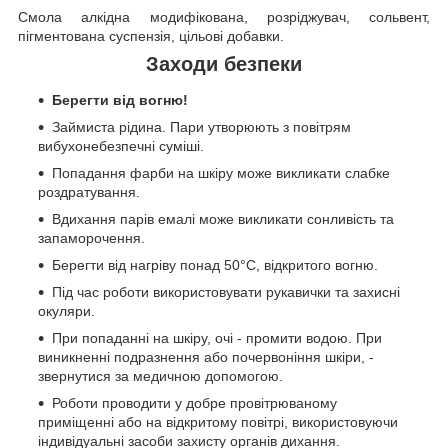
Смола алкідна модифікована, розріджувач, сольвент,
пігментована суспензія, цільові добавки.
Заходи безпеки
Берегти від вогню!
Займиста рідина. Пари утворюють з повітрям
вибухонебезпечні суміші.
Попадання фарби на шкіру може викликати слабке
роздратування.
Вдихання парів емалі може викликати сонливість та
запаморочення.
Берегти від нагріву понад 50°C, відкритого вогню.
Під час роботи використовувати рукавички та захисні
окуляри.
При попаданні на шкіру, очі - промити водою. При
виникненні подразнення або почервоніння шкіри, -
звернутися за медичною допомогою.
Роботи проводити у добре провітрюваному
приміщенні або на відкритому повітрі, використовуючи
індивідуальні засоби захисту органів дихання.