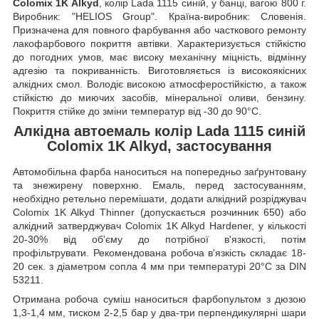
Colomix 1K Alkyd
, колір Lada 1115 синій, у банці, вагою 800 г.
Виробник: "HELIOS Group". Країна-виробник: Словенія.
Призначена для повного фарбування або часткового ремонту
лакофарбового покриття автівки. Характеризується стійкістю
до погодних умов, має високу механічну міцність, відмінну
адгезію та покриванність. Виготовляється із високоякісних
алкідних смол. Володіє високою атмосферостійкістю, а також
стійкістю до миючих засобів, мінеральної оливи, бензину.
Покриття стійке до зміни температур від -30 до 90°C.
Алкідна автоемаль колір Lada 1115 синій
Colomix 1K Alkyd, застосування
Автомобільна фарба наноситься на попередньо заґрунтовану
та знежирену поверхню. Емаль, перед застосуванням,
необхідно ретельно перемішати, додати алкідний розріджувач
Colomix 1K Alkyd Thinner (допускається розчинник 650) або
алкідний затверджувач Colomix 1K Alkyd Hardener, у кількості
20-30% від об'єму до потрібної в'язкості, потім
профільтрувати. Рекомендована робоча в'язкість складає 18-
20 сек. з діаметром сопла 4 мм при температурі 20°C за DIN
53211.
Отримана робоча суміш наноситься фарбопультом з дюзою
1,3-1,4 мм, тиском 2-2,5 бар у два-три перпендикулярні шари