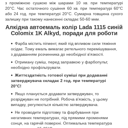
з проміжною сушкою між шарами 10 хв. при температурі
20°C. Час остаточного сушіння 60 хв. при температурі 60°C
або 24 год. при температурі 20°C. Сумарна товщина сухого
залишку при такому нанесенні складає 50-60 мкм.
Алкідна автоемаль колір Lada 1115 синій
Colomix 1K Alkyd, поради для роботи
Фарба містить пігмент, який під впливом сили тяжіння
осідає. Тому емаль вимагає ретельного перемішування,
з додаванням розчинника до необхідної в'язкості.
Отриману суміш, перед заправкою у фарбопульт,
необхідно профільтрувати.
Життєздатність готової суміші при додаванні
затверджувача складає 2 год. при температурі
20°C!
Якщо планується додавати затверджувач, то
розріджувач не потрібний. Робоча в'язкість, у цьому
випадку, регулюється кількістю затверджувача.
Не проводити підготовку та фарбування при
негативних температурах, під прямими променями
сонця, на гарячій поверхні. Оптимальна температура