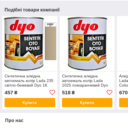
Подібні товари компанії
Сінтетична алкідна
Сінтетична алкідна
Алкі
автоемаль колір Lada 235
автоемаль колір Lada
Lada
світло-бежевий Dyo 1K
1025 помаранчевий Dyo
Colo
Alkyd 1кг
1K Alkyd 1кг
457
518
670
₴
₴
Купити
Купити
Про нас