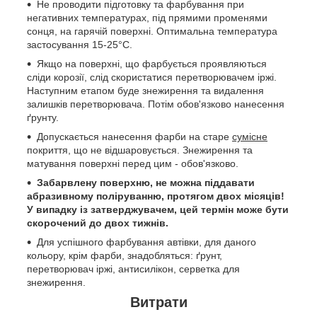
Не проводити підготовку та фарбування при
негативних температурах, під прямими променями
сонця, на гарячій поверхні. Оптимальна температура
застосування 15-25°C.
Якщо на поверхні, що фарбується проявляються
сліди корозії, слід скористатися перетворювачем іржі.
Наступним етапом буде знежирення та видалення
залишків перетворювача. Потім обов'язково нанесення
ґрунту.
Допускається нанесення фарби на старе
сумісне
покриття, що не відшаровується. Знежирення та
матування поверхні перед цим - обов'язково.
Забарвлену поверхню, не можна піддавати
абразивному поліруванню, протягом двох місяців!
У випадку із затверджувачем, цей термін може бути
скорочений до двох тижнів.
Для успішного фарбування автівки, для даного
кольору, крім фарби, знадобляться: ґрунт,
перетворювач іржі, антисилікон, серветка для
знежирення.
Витрати