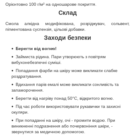
Орієнтовно 100 г/м² на одношарове покриття.
Склад
Смола алкідна модифікована, розріджувач, сольвент,
пігментована суспензія, цільові добавки.
Заходи безпеки
Берегти від вогню!
Займиста рідина. Пари утворюють з повітрям
вибухонебезпечні суміші.
Попадання фарби на шкіру може викликати слабке
роздратування.
Вдихання парів емалі може викликати сонливість та
запаморочення.
Берегти від нагріву понад 50°C, відкритого вогню.
Під час роботи використовувати рукавички та захисні
окуляри.
При попаданні на шкіру, очі - промити водою. При
виникненні подразнення або почервоніння шкіри, -
звернутися за медичною допомогою.