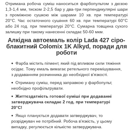
Отримана робоча суміш наноситься фарбопультом з дюзою
1,3-1,4 мм, тиском 2-2,5 бар у два-три перпендикулярні шари
з проміжною сушкою між шарами 10 хв. при температурі
20°C. Час остаточного сушіння 60 хв. при температурі 60°C
або 24 год. при температурі 20°C. Сумарна товщина сухого
залишку при такому нанесенні складає 50-60 мкм.
Алкідна автоемаль колір Lada 427 сіро-
блакитний Colomix 1K Alkyd, поради для
роботи
Фарба містить пігмент, який під впливом сили тяжіння
осідає. Тому емаль вимагає ретельного перемішування,
з додаванням розчинника до необхідної в'язкості.
Отриману суміш, перед заправкою у фарбопульт,
необхідно профільтрувати.
Життєздатність готової суміші при додаванні
затверджувача складає 2 год. при температурі
20°C!
Якщо планується додавати затверджувач, то
розріджувач не потрібний. Робоча в'язкість, у цьому
випадку, регулюється кількістю затверджувача.