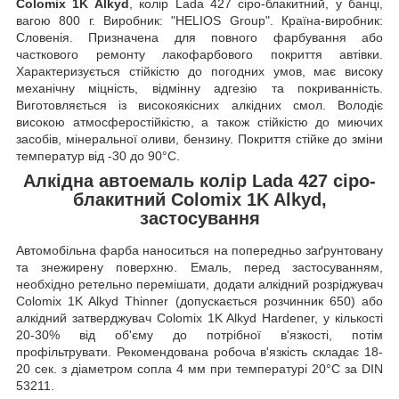
Colomix 1K Alkyd
, колір Lada 427 сіро-блакитний, у банці,
вагою 800 г. Виробник: "HELIOS Group". Країна-виробник:
Словенія. Призначена для повного фарбування або
часткового ремонту лакофарбового покриття автівки.
Характеризується стійкістю до погодних умов, має високу
механічну міцність, відмінну адгезію та покриванність.
Виготовляється із високоякісних алкідних смол. Володіє
високою атмосферостійкістю, а також стійкістю до миючих
засобів, мінеральної оливи, бензину. Покриття стійке до зміни
температур від -30 до 90°C.
Алкідна автоемаль колір Lada 427 сіро-
блакитний Colomix 1K Alkyd,
застосування
Автомобільна фарба наноситься на попередньо заґрунтовану
та знежирену поверхню. Емаль, перед застосуванням,
необхідно ретельно перемішати, додати алкідний розріджувач
Colomix 1K Alkyd Thinner (допускається розчинник 650) або
алкідний затверджувач Colomix 1K Alkyd Hardener, у кількості
20-30% від об'єму до потрібної в'язкості, потім
профільтрувати. Рекомендована робоча в'язкість складає 18-
20 сек. з діаметром сопла 4 мм при температурі 20°C за DIN
53211.