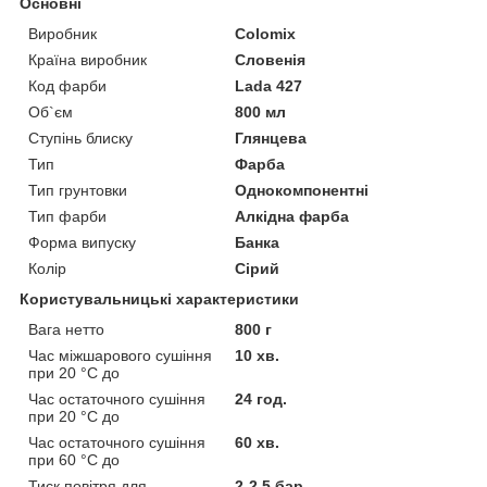
Основні
Виробник
Colomix
Країна виробник
Словенія
Код фарби
Lada 427
Об`єм
800 мл
Ступінь блиску
Глянцева
Тип
Фарба
Тип грунтовки
Однокомпонентні
Тип фарби
Алкідна фарба
Форма випуску
Банка
Колір
Сірий
Користувальницькі характеристики
Вага нетто
800 г
Час міжшарового сушіння
10 хв.
при 20 °C до
Час остаточного сушіння
24 год.
при 20 °C до
Час остаточного сушіння
60 хв.
при 60 °C до
Тиск повітря для
2-2,5 бар