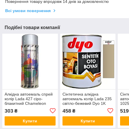
Повернення товару впродовж 14 днів за домовленістю
Всі умови повернення
Подібні товари компанії
Алкідна автоемаль спрей
Сінтетична алкідна
Сінт
колір Lada 427 сіро-
автоемаль колір Lada 235
авто
блакитний Chameleon
світло-бежевий Dyo 1K
1025
Ready Mix 400мл
Alkyd 1кг
1K A
303
458
519
₴
₴
Купити
Купити