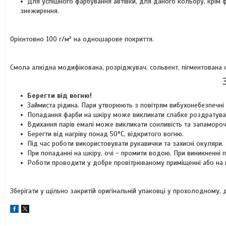
Для успішного фарбування автівки, для даного кольору, крім ф
знежирення.
Орієнтовно 100 г/м² на одношарове покриття.
Смола алкідна модифікована, розріджувач, сольвент, пігментована с
Берегти від вогню!
Займиста рідина. Пари утворюють з повітрям вибухонебезпечні 
Попадання фарби на шкіру може викликати слабке роздратува
Вдихання парів емалі може викликати сонливість та запамороч
Берегти від нагріву понад 50°C, відкритого вогню.
Під час роботи використовувати рукавички та захисні окуляри.
При попаданні на шкіру, очі - промити водою. При виникненні
Роботи проводити у добре провітрюваному приміщенні або на ві
Зберігати у щільно закритій оригінальній упаковці у прохолодному,