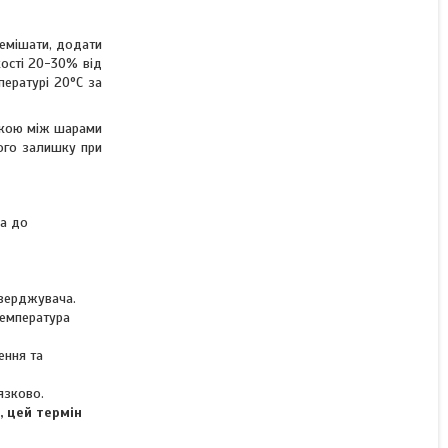
Алкідна автоемаль колір
Lada 165 Корида Colomix
1K Alkyd 800г
ремішати, додати
кості 20-30% від
пературі 20°C за
Немає в наявності
шкою між шарами
від 687 ₴
хого залишку при
ка до
тверджувача.
температура
ення та
язково.
, цей термін