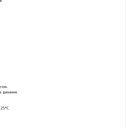
я
огою.
в дихання.
-25°C.