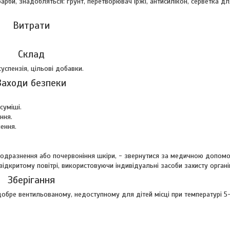
арби, знадобляться: ґрунт, перетворювач іржі, антисилікон, серветка дл
Витрати
Склад
успензія, цільові добавки.
Заходи безпеки
суміші.
ння.
ення.
 подразнення або почервоніння шкіри, - звернутися за медичною допом
дкритому повітрі, використовуючи індивідуальні засоби захисту органі
Зберігання
 добре вентильованому, недоступному для дітей місці при температурі 5