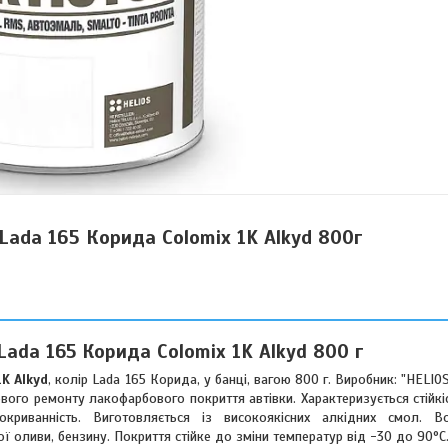
Lada 165 Корида Colomix 1K Alkyd 800г
Lada 165 Корида Colomix 1K Alkyd 800 г
1K Alkyd
, колір Lada 165 Корида, у банці, вагою 800 г. Виробник: "HELIO
вого ремонту лакофарбового покриття автівки. Характеризується стійк
окриванність. Виготовляється із високоякісних алкідних смол. В
ої оливи, бензину. Покриття стійке до зміни температур від -30 до 90°C