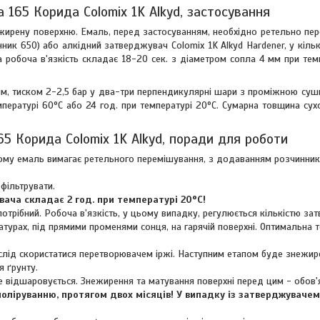
 165 Корида Colomix 1K Alkyd, застосування
жирену поверхню. Емаль, перед застосуванням, необхідно ретельно пе
нник 650) або алкідний затверджувач Colomix 1K Alkyd Hardener, у кіль
а робоча в'язкість складає 18-20 сек. з діаметром сопла 4 мм при тем
мм, тиском 2-2,5 бар у два-три перпендикулярні шари з проміжною су
емпературі 60°C або 24 год. при температурі 20°C. Сумарна товщина су
65 Корида Colomix 1K Alkyd, поради для роботи
. Тому емаль вимагає ретельного перемішування, з додаванням розчинни
фільтрувати.
ача складає 2 год. при температурі 20°C!
трібний. Робоча в'язкість, у цьому випадку, регулюється кількістю за
турах, під прямими променями сонця, на гарячій поверхні. Оптимальна 
 слід скористатися перетворювачем іржі. Наступним етапом буде знежир
 ґрунту.
е відшаровується. Знежирення та матування поверхні перед цим - обов'
ліруванню, протягом двох місяців! У випадку із затверджувачем