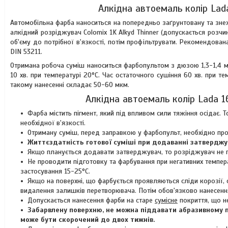
Алкідна автоемаль колір Lada
Автомобільна фарба наноситься на попередньо заґрунтовану та зне
алкідний розріджувач Colomix 1K Alkyd Thinner (допускається розчи
об'єму до потрібної в'язкості, потім профільтрувати. Рекомендован
DIN 53211.
Отримана робоча суміш наноситься фарбопультом з дюзою 1,3-1,4 
10 хв. при температурі 20°C. Час остаточного сушіння 60 хв. при т
такому нанесенні складає 50-60 мкм.
Алкідна автоемаль колір Lada 1
Фарба містить пігмент, який під впливом сили тяжіння осідає
необхідної в'язкості.
Отриману суміш, перед заправкою у фарбопульт, необхідно про
Життєздатність готової суміші при додаванні затверджув
Якщо планується додавати затверджувач, то розріджувач не по
Не проводити підготовку та фарбування при негативних темпера
застосування 15-25°C.
Якщо на поверхні, що фарбується проявляються сліди корозії,
видалення залишків перетворювача. Потім обов'язково нанесення
Допускається нанесення фарби на старе
сумісне
покриття, що н
Забарвлену поверхню, не можна піддавати абразивному по
може бути скорочений до двох тижнів.