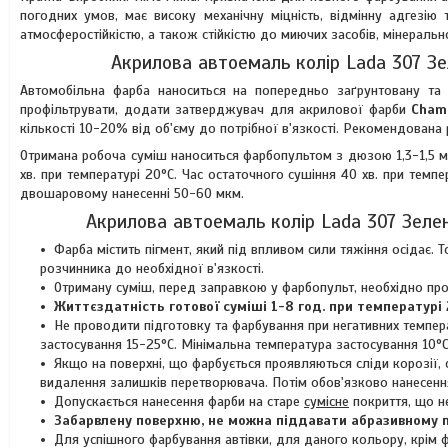
погодних умов, має високу механічну міцність, відмінну адгезію 
атмосферостійкістю, а також стійкістю до миючих засобів, мінерально
Акрилова автоемаль колір Lada 307 Зе
Автомобільна фарба наноситься на попередньо заґрунтовану та 
профільтрувати, додати затверджувач для акрилової фарби
Cham
кількості 10-20% від об'єму до потрібної в'язкості. Рекомендована 
Отримана робоча суміш наноситься фарбопультом з дюзою 1,3-1,5 
хв. при температурі 20°C. Час остаточного сушіння 40 хв. при темп
двошаровому нанесенні 50-60 мкм.
Акрилова автоемаль колір Lada 307 Зелен
Фарба містить пігмент, який під впливом сили тяжіння осідає
розчинника до необхідної в'язкості.
Отриману суміш, перед заправкою у фарбопульт, необхідно про
Життєздатність готової суміші 1-8 год. при температурі 
Не проводити підготовку та фарбування при негативних темпера
застосування 15-25°C. Мінімальна температура застосування 10°C
Якщо на поверхні, що фарбується проявляються сліди корозії,
видалення залишків перетворювача. Потім обов'язково нанесення
Допускається нанесення фарби на старе
сумісне
покриття, що н
Забарвлену поверхню, не можна піддавати абразивному п
Для успішного фарбування автівки, для даного кольору, крім ф