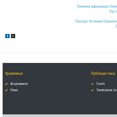
Технічна інформація Cha
Top 
Паспорт безпеки Chamele
Крамниця
Публіцистика
Асортимент
Статті
Нове
Запитання та