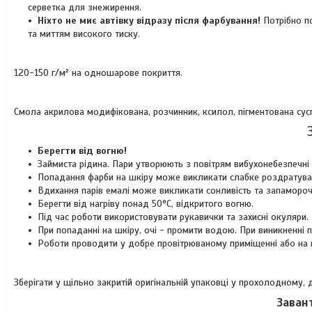
серветка для знежирення.
Ніхто не миє автівку відразу після фарбування!
Потрібно п
та миттям високого тиску.
120-150 г/м² на одношарове покриття.
Смола акрилова модифікована, розчинник, ксилол, пігментована сусп
Берегти від вогню!
Займиста рідина. Пари утворюють з повітрям вибухонебезпечні 
Попадання фарби на шкіру може викликати слабке роздратува
Вдихання парів емалі може викликати сонливість та запамороч
Берегти від нагріву понад 50°C, відкритого вогню.
Під час роботи використовувати рукавички та захисні окуляри.
При попаданні на шкіру, очі - промити водою. При виникненні
Роботи проводити у добре провітрюваному приміщенні або на ві
Зберігати у щільно закритій оригінальній упаковці у прохолодному,
Заван