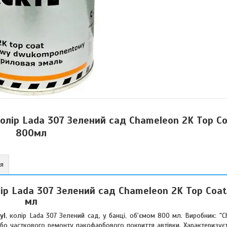
лір Lada 307 Зелений сад Chameleon 2K Top Co
800мл
ня
р Lada 307 Зелений сад Chameleon 2K Top Coat
мл
yl
, колір Lada 307 Зелений сад, у банці, об'ємом 800 мл. Виробник: "
бо часткового ремонту лакофарбового покриття автівки. Характеризуєт