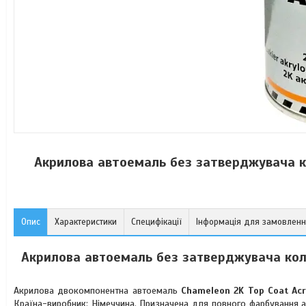
Акрилова автоемаль без затверджувача ко
Опис
Характеристики
Специфікації
Інформація для замовлен
Акрилова автоемаль без затверджувача колі
Акрилова двокомпонентна автоемаль
Chameleon 2K Top Coat Acr
Країна-виробник: Німеччина. Призначена для повного фарбування а