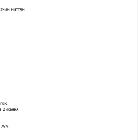
ктним миттям
огою.
в дихання.
-25°C.