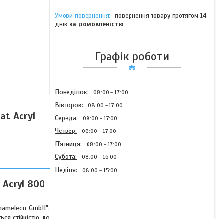
повернення товару протягом 14
днів
за домовленістю
Графік роботи
Понеділок
08:00
17:00
Вівторок
08:00
17:00
at Acryl
Середа
08:00
17:00
Четвер
08:00
17:00
Пʼятниця
08:00
17:00
Субота
08:00
16:00
Неділя
08:00
15:00
 Acryl 800
Chameleon GmbH".
Акрилова автоемаль без
ься стійкістю до