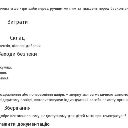
очекати дві-три доби перед ручним миттям та тиждень перед безконта
Витрати
Склад
ензія, цільові добавки.
Заходи безпеки
суміші.
ння.
ення.
 подразнення або почервоніння шкіри, - звернутися за медичною допом
дкритому повітрі, використовуючи індивідуальні засоби захисту органі
Зберігання
 добре вентильованому, недоступному для дітей місці при температурі 5
тажити документацію