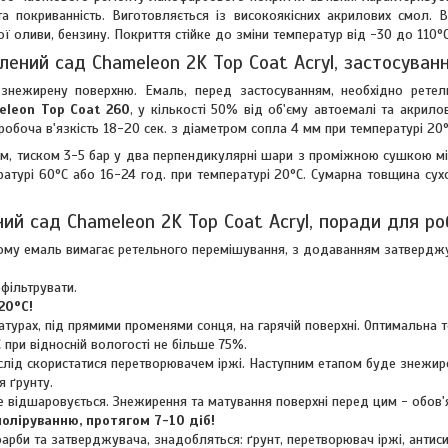
та покриванність. Виготовляється із високоякісних акрилових смол.
ї оливи, бензину. Покриття стійке до зміни температур від -30 до 110°C
лений сад Chameleon 2K Top Coat Acryl, застосуван
знежирену поверхню. Емаль, перед застосуванням, необхідно ретел
eleon Top Coat 260
, у кількості 50% від об'єму автоемалі та акрило
робоча в'язкість 18-20 сек. з діаметром сопла 4 мм при температурі 20°
мм, тиском 3-5 бар у два перпендикулярні шари з проміжною сушкою м
ературі 60°C або 16-24 год. при температурі 20°C. Сумарна товщина су
ий сад Chameleon 2K Top Coat Acryl, поради для ро
. Тому емаль вимагає ретельного перемішування, з додаванням затвердж
фільтрувати.
20°C!
турах, під прямими променями сонця, на гарячій поверхні. Оптимальна 
 при відносній вологості не більше 75%.
 слід скористатися перетворювачем іржі. Наступним етапом буде знежир
 ґрунту.
е відшаровується. Знежирення та матування поверхні перед цим - обов'
оліруванню, протягом 7-10 діб!
арби та затверджувача, знадобляться: ґрунт, перетворювач іржі, антиси