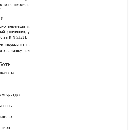
затверджувача колір
 Володіє високою
Lada 307 Зелений сад
.
Chameleon 2K Top Coat
Acryl 800мл
ня
ьно перемішати,
вий розчинник, у
Немає в наявності
C за DIN 53211.
від 747 ₴
іж шарами 10-15
хого залишку при
боти
увача та
температура
ення та
язково.
лікон,