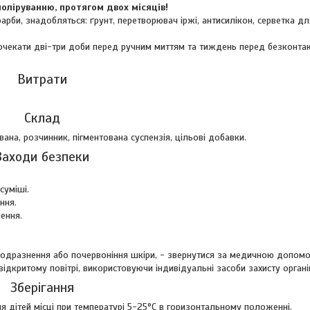
оліруванню, протягом двох місяців!
арби, знадобляться: ґрунт, перетворювач іржі, антисилікон, серветка дл
очекати дві-три доби перед ручним миттям та тиждень перед безконта
Витрати
Склад
на, розчинник, пігментована суспензія, цільові добавки.
Заходи безпеки
суміші.
ння.
ення.
 подразнення або почервоніння шкіри, - звернутися за медичною допом
дкритому повітрі, використовуючи індивідуальні засоби захисту органі
Зберігання
 дітей місці при температурі 5-25°C в горизонтальному положенні.