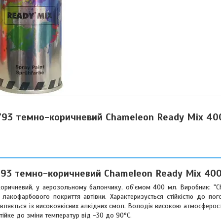
 793 темно-коричневий Chameleon Ready Mix 4
793 темно-коричневий Chameleon Ready Mix 40
коричневий, у аерозольному балончику, об'ємом 400 мл. Виробник: "
лакофарбового покриття автівки. Характеризується стійкістю до пог
товляється із високоякісних алкідних смол. Володіє високою атмосферост
тійке до зміни температур від -30 до 90°C.