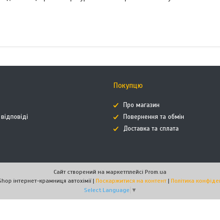
Покупцю
Про магазин
 відповіді
Повернення та обмін
Доставка та сплата
Сайт створений на маркетплейсі
Prom.ua
AutoHimShop інтернет-крамниця автохімії |
Поскаржитися на контент
|
Політика конфіде
Select Language
▼