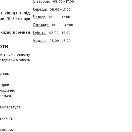
Вівторок
08:00
17:00
я
Середа
08:00
17:00
е кільце з-під
Четвер
08:00
17:00
и 20-30 хв. при
Пʼятниця
08:00
17:00
бхідно промити
Субота
08:00
16:00
Неділя
08:00
15:00
оти
к і при повному
матеріали можуть
Алкідна автоемаль спрей
колір Lada 793 темно-
ення,
коричневий Chameleon
Ready Mix 400мл
порки
ріодично
ається,
Готово до відправки 1 од.
температура
303 ₴
ення та
КУПИТИ
язково.