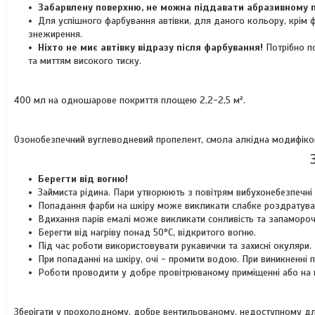
Забарвлену поверхню, не можна піддавати абразивному п
Для успішного фарбування автівки, для даного кольору, крім ф
знежирення.
Ніхто не миє автівку відразу після фарбування!
Потрібно п
та миттям високого тиску.
400 мл на одношарове покриття площею 2,2-2,5 м².
Озонобезпечний вуглеводневий пропелент, смола алкідна модифікова
Берегти від вогню!
Займиста рідина. Пари утворюють з повітрям вибухонебезпечні 
Попадання фарби на шкіру може викликати слабке роздратува
Вдихання парів емалі може викликати сонливість та запамороч
Берегти від нагріву понад 50°C, відкритого вогню.
Під час роботи використовувати рукавички та захисні окуляри.
При попаданні на шкіру, очі - промити водою. При виникненні
Роботи проводити у добре провітрюваному приміщенні або на ві
Зберігати у прохолодному, добре вентильованому, недоступному для