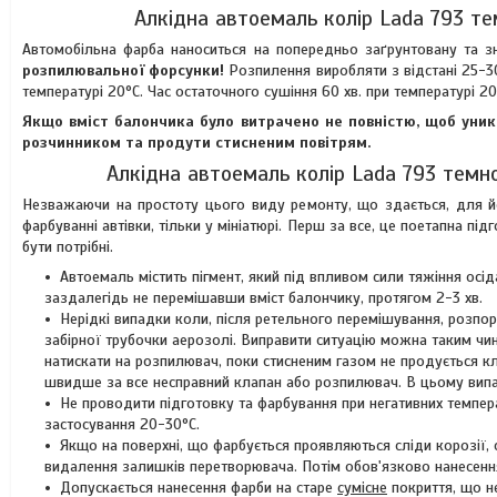
Алкідна автоемаль колір Lada 793 т
Автомобільна фарба наноситься на попередньо заґрунтовану та 
розпилювальної форсунки!
Розпилення виробляти з відстані 25-
температурі 20°C. Час остаточного сушіння 60 хв. при температурі 
Якщо вміст балончика було витрачено не повністю, щоб уник
розчинником та продути стисненим повітрям.
Алкідна автоемаль колір Lada 793 темн
Незважаючи на простоту цього виду ремонту, що здається, для йо
фарбуванні автівки, тільки у мініатюрі. Перш за все, це поетапна п
бути потрібні.
Автоемаль містить пігмент, який під впливом сили тяжіння осі
заздалегідь не перемішавши вміст балончику, протягом 2-3 хв.
Нерідкі випадки коли, після ретельного перемішування, розпор
забірної трубочки аерозолі. Виправити ситуацію можна таким ч
натискати на розпилювач, поки стисненим газом не продується кл
швидше за все несправний клапан або розпилювач. В цьому випад
Не проводити підготовку та фарбування при негативних темпера
застосування 20-30°C.
Якщо на поверхні, що фарбується проявляються сліди корозії,
видалення залишків перетворювача. Потім обов'язково нанесення
Допускається нанесення фарби на старе
сумісне
покриття, що н