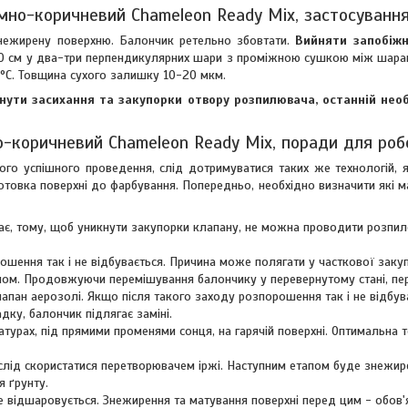
емно-коричневий Chameleon Ready Mix, застосуванн
знежирену поверхню. Балончик ретельно збовтати.
Вийняти запобіжн
30 см у два-три перпендикулярних шари з проміжною сушкою між шарам
20°C. Товщина сухого залишку 10-20 мкм.
нути засихання та закупорки отвору розпилювача, останній нео
о-коричневий Chameleon Ready Mix, поради для роб
го успішного проведення, слід дотримуватися таких же технологій, я
ідготовка поверхні до фарбування. Попередньо, необхідно визначити які 
дає, тому, щоб уникнути закупорки клапану, не можна проводити розпил
ошення так і не відбувається. Причина може полягати у часткової заку
ином. Продовжуючи перемішування балончику у перевернутому стані, пе
апан аерозолі. Якщо після такого заходу розпорошення так і не відбув
ку, балончик підлягає заміні.
турах, під прямими променями сонця, на гарячій поверхні. Оптимальна 
 слід скористатися перетворювачем іржі. Наступним етапом буде знежир
 ґрунту.
е відшаровується. Знежирення та матування поверхні перед цим - обов'