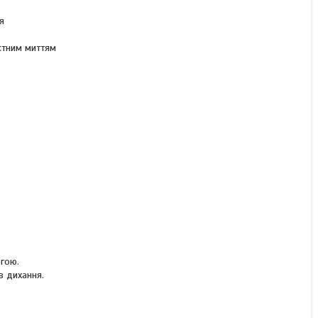
КУПИТИ З
я
ктним миттям
огою.
в дихання.