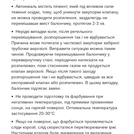
Автоемаль містить пігмент, який під впливом сили
тяжіння осідає, тому, щоб уникнути закупорки клапану,
не можна проводити розпилення, заздалегідь не
перемішавши вміст балончику, протягом 2-3 хв.
Нерідкі випадки коли, після ретельного
перемішування, розпорошення так і не відбувається.
Причина може полягати у часткової закупорки забірної
трубочки аерозолі. Виправити ситуацію можна таким
чином. Продовжуючи перемішування балончику у
перевернутому стані, періодично натискати на
розпилювач, поки стисненим газом не продується
клапан аерозолі. Якщо після такого заходу
розпорошення так і не відбувається, швидше за все
несправний клапан або розпилювач. В цьому випадку,
балончик підлягає заміні.
Не проводити підготовку та фарбування при
негативних температурах, під прямими променями
сонця, на гарячій поверхні. Оптимальна температура
застосування 20-30°C.
Якщо на поверхні, що фарбується проявляються
сліди корозії, слід скористатися перетворювачем іржі.
Наступним етапом буде знежирення та видалення