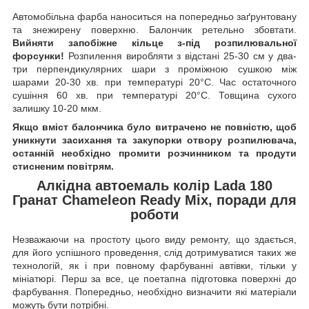
Автомобільна фарба наноситься на попередньо заґрунтовану
та знежирену поверхню. Балончик ретельно збовтати.
Вийняти запобіжне кільце з-під розпилювальної
форсунки!
Розпилення виробляти з відстані 25-30 см у два-
три перпендикулярних шари з проміжною сушкою між
шарами 20-30 хв. при температурі 20°C. Час остаточного
сушіння 60 хв. при температурі 20°C. Товщина сухого
залишку 10-20 мкм.
Якщо вміст балончика було витрачено не повністю, щоб
уникнути засихання та закупорки отвору розпилювача,
останній необхідно промити розчинником та продути
стисненим повітрям.
Алкідна автоемаль колір Lada 180
Гранат Chameleon Ready Mix, поради для
роботи
Незважаючи на простоту цього виду ремонту, що здається,
для його успішного проведення, слід дотримуватися таких же
технологій, як і при повному фарбуванні автівки, тільки у
мініатюрі. Перш за все, це поетапна підготовка поверхні до
фарбування. Попередньо, необхідно визначити які матеріали
можуть бути потрібні.