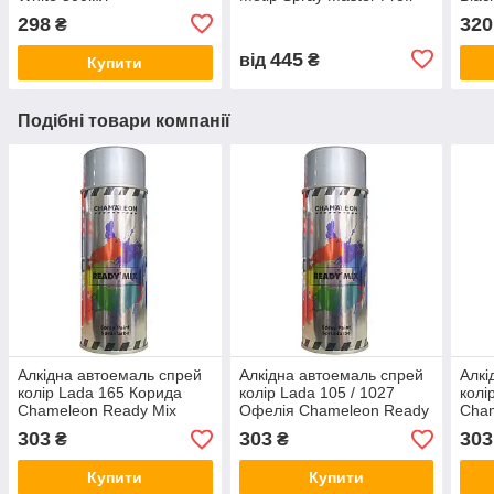
32,5мм
298
320
₴
445
від
₴
Купити
Подібні товари компанії
Алкідна автоемаль спрей
Алкідна автоемаль спрей
Алкі
колір Lada 165 Корида
колір Lada 105 / 1027
колі
Chameleon Ready Mix
Офелія Chameleon Ready
Cham
400мл
Mix 400мл
400
303
303
303
₴
₴
Купити
Купити