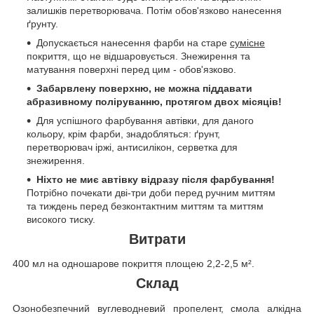
залишків перетворювача. Потім обов'язково нанесення
ґрунту.
Допускається нанесення фарби на старе
сумісне
покриття, що не відшаровується. Знежирення та
матування поверхні перед цим - обов'язково.
Забарвлену поверхню, не можна піддавати
абразивному поліруванню, протягом двох місяців!
Для успішного фарбування автівки, для даного
кольору, крім фарби, знадобляться: ґрунт,
перетворювач іржі, антисилікон, серветка для
знежирення.
Ніхто не миє автівку відразу після фарбування!
Потрібно почекати дві-три доби перед ручним миттям
та тиждень перед безконтактним миттям та миттям
високого тиску.
Витрати
400 мл на одношарове покриття площею 2,2-2,5 м².
Склад
Озонобезпечний вуглеводневий пропелент, смола алкідна