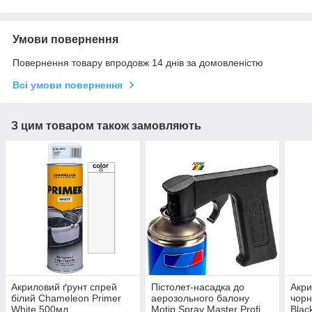
Умови повернення
Повернення товару впродовж 14 днів за домовленістю
Всі умови повернення
З цим товаром також замовляють
Акриловий ґрунт спрей
Пістолет-насадка до
Акри
білий Chameleon Primer
аерозольного балону
чорн
White 500мл
Motip Spray Master Profi
Blac