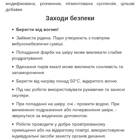
модифікована, розчинник, пігментована суспензія, цільові
добавки.
Заходи безпеки
Берегти від вогню!
Займиста рідина. Пари утворюють з повітрям
вибухонебезпечні суміші.
Попадання фарби на шкіру може викликати слабке
роздратування.
Вдихання парів емалі може викликати сонливість та
запаморочення.
Берегти від нагріву понад 50°C, відкритого вогню.
Під час роботи використовувати рукавички та захисні
окуляри.
При попаданні на шкіру, очі - промити водою. При
виникненні подразнення або почервоніння шкіри, -
звернутися за медичною допомогою.
Роботи проводити у добре провітрюваному
приміщенні або на відкритому повітрі, використовуючи
індивідуальні засоби захисту органів дихання.