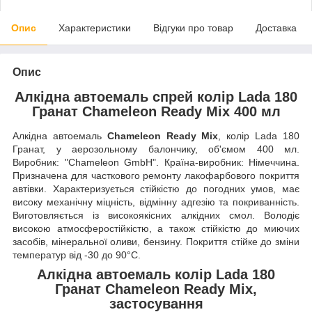
Опис
Характеристики
Відгуки про товар
Доставка
Опис
Алкідна автоемаль спрей колір Lada 180
Гранат Chameleon Ready Mix 400 мл
Алкідна автоемаль
Chameleon Ready Mix
, колір Lada 180
Гранат, у аерозольному балончику, об'ємом 400 мл.
Виробник: "Chameleon GmbH". Країна-виробник: Німеччина.
Призначена для часткового ремонту лакофарбового покриття
автівки. Характеризується стійкістю до погодних умов, має
високу механічну міцність, відмінну адгезію та покриванність.
Виготовляється із високоякісних алкідних смол. Володіє
високою атмосферостійкістю, а також стійкістю до миючих
засобів, мінеральної оливи, бензину. Покриття стійке до зміни
температур від -30 до 90°C.
Алкідна автоемаль колір Lada 180
Гранат Chameleon Ready Mix,
застосування