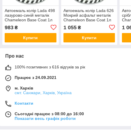
Автоемаль колір Lada 498
Автоемаль колір Lada 626
Авто
лазурово-синій металік
Мокрий асфальт металік
сріб
Chameleon Base Coat 1л
Chameleon Base Coat 1л
Cham
983
1 055
1 0
₴
₴
Купити
Купити
Про нас
100% позитивних з 616 відгуків за рік
Працює з 24.09.2021
м. Харків
смт. Санжари, Харків, Україна
Контакти
Сьогодні працює з 08:00 до 16:00
Показати весь графік роботи