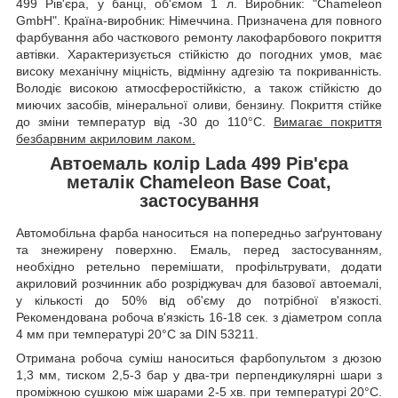
499 Рів'єра, у банці, об'ємом 1 л. Виробник: "Chameleon
GmbH". Країна-виробник: Німеччина. Призначена для повного
фарбування або часткового ремонту лакофарбового покриття
автівки. Характеризується стійкістю до погодних умов, має
високу механічну міцність, відмінну адгезію та покриванність.
Володіє високою атмосферостійкістю, а також стійкістю до
миючих засобів, мінеральної оливи, бензину. Покриття стійке
до зміни температур від -30 до 110°C.
Вимагає покриття
безбарвним акриловим лаком.
Автоемаль колір Lada 499 Рів'єра
металік Chameleon Base Coat,
застосування
Автомобільна фарба наноситься на попередньо заґрунтовану
та знежирену поверхню. Емаль, перед застосуванням,
необхідно ретельно перемішати, профільтрувати, додати
акриловий розчинник або розріджувач для базової автоемалі,
у кількості до 50% від об'єму до потрібної в'язкості.
Рекомендована робоча в'язкість 16-18 сек. з діаметром сопла
4 мм при температурі 20°C за DIN 53211.
Отримана робоча суміш наноситься фарбопультом з дюзою
1,3 мм, тиском 2,5-3 бар у два-три перпендикулярні шари з
проміжною сушкою між шарами 2-5 хв. при температурі 20°C.