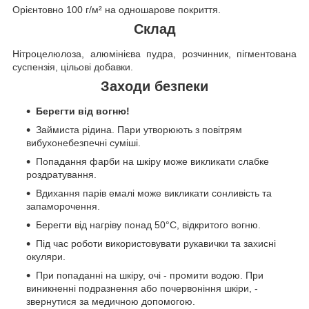
Орієнтовно 100 г/м² на одношарове покриття.
Склад
Нітроцелюлоза, алюмінієва пудра, розчинник, пігментована
суспензія, цільові добавки.
Заходи безпеки
Берегти від вогню!
Займиста рідина. Пари утворюють з повітрям
вибухонебезпечні суміші.
Попадання фарби на шкіру може викликати слабке
роздратування.
Вдихання парів емалі може викликати сонливість та
запаморочення.
Берегти від нагріву понад 50°C, відкритого вогню.
Під час роботи використовувати рукавички та захисні
окуляри.
При попаданні на шкіру, очі - промити водою. При
виникненні подразнення або почервоніння шкіри, -
звернутися за медичною допомогою.