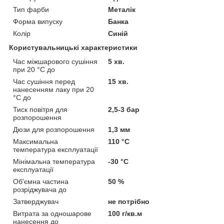
Тип фарби
Металік
Форма випуску
Банка
Колір
Синій
Користувальницькі характеристики
Час міжшарового сушіння
5 хв.
при 20 °C до
Час сушіння перед
15 хв.
нанесенням лаку при 20
°C до
Тиск повітря для
2,5-3 бар
розпорошення
Дюзи для розпорошення
1,3 мм
Максимальна
110 °С
температура експлуатації
Мінімальна температура
-30 °С
експлуатації
Об'ємна частина
50 %
розріджувача до
Затверджувач
не потрібно
Витрата за одношарове
100 г/кв.м
нанесення до