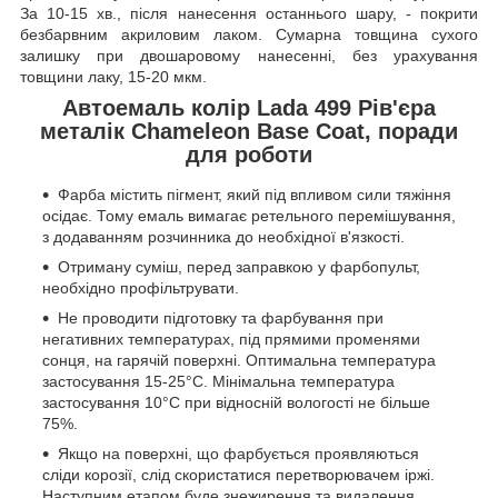
За 10-15 хв., після нанесення останнього шару, - покрити
безбарвним акриловим лаком. Сумарна товщина сухого
залишку при двошаровому нанесенні, без урахування
товщини лаку, 15-20 мкм.
Автоемаль колір Lada 499 Рів'єра
металік Chameleon Base Coat, поради
для роботи
Фарба містить пігмент, який під впливом сили тяжіння
осідає. Тому емаль вимагає ретельного перемішування,
з додаванням розчинника до необхідної в'язкості.
Отриману суміш, перед заправкою у фарбопульт,
необхідно профільтрувати.
Не проводити підготовку та фарбування при
негативних температурах, під прямими променями
сонця, на гарячій поверхні. Оптимальна температура
застосування 15-25°C. Мінімальна температура
застосування 10°C при відносній вологості не більше
75%.
Якщо на поверхні, що фарбується проявляються
сліди корозії, слід скористатися перетворювачем іржі.
Наступним етапом буде знежирення та видалення