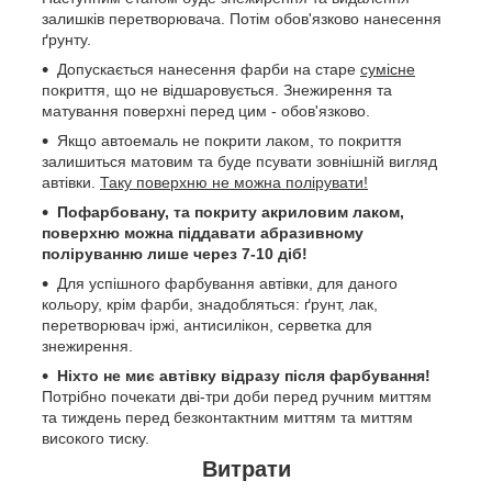
залишків перетворювача. Потім обов'язково нанесення
ґрунту.
Допускається нанесення фарби на старе
сумісне
покриття, що не відшаровується. Знежирення та
матування поверхні перед цим - обов'язково.
Якщо автоемаль не покрити лаком, то покриття
залишиться матовим та буде псувати зовнішній вигляд
автівки.
Таку поверхню не можна полірувати!
Пофарбовану, та покриту акриловим лаком,
поверхню можна піддавати абразивному
поліруванню лише через 7-10 діб!
Для успішного фарбування автівки, для даного
кольору, крім фарби, знадобляться: ґрунт, лак,
перетворювач іржі, антисилікон, серветка для
знежирення.
Ніхто не миє автівку відразу після фарбування!
Потрібно почекати дві-три доби перед ручним миттям
та тиждень перед безконтактним миттям та миттям
високого тиску.
Витрати