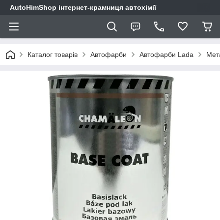
AutoHimShop інтернет-крамниця автохімії
Каталог товарів
Автофарби
Автофарби Lada
Мет