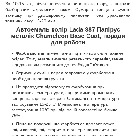
За 10-15 хв., після нанесення останнього шару, - покрити
безбарвним акриловим лаком. Сумарна товщина сухого
залишку при двошаровому нанесенні, без урахування
товщини лаку, 15-20 мкм.
Автоемаль колір Lada 387 Папірус
металік Chameleon Base Coat, поради
для роботи
Фарба містить пігмент, який під впливом сили тяжіння
осідає. Тому емаль вимагає ретельного перемішування,
з додаванням розчинника до необхідної в'язкості.
Отриману суміш, перед заправкою у фарбопульт,
необхідно профільтрувати.
Не проводити підготовку та фарбування при
негативних температурах, під прямими променями
сонця, на гарячій поверхні. Оптимальна температура
застосування 15-25°C. Мінімальна температура
застосування 10°C при відносній вологості не більше
75%.
Якщо на поверхні, що фарбується проявляються
сліди корозії, слід скористатися перетворювачем іржі.
Наступним етапом буде знежирення та видалення