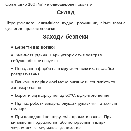
Орієнтовно 100 г/м² на одношарове покриття.
Склад
Нітроцелюлоза, алюмінієва пудра, розчинник, пігментована
суспензія, цільові добавки.
Заходи безпеки
Берегти від вогню!
Займиста рідина. Пари утворюють з повітрям
вибухонебезпечні суміші.
Попадання фарби на шкіру може викликати слабке
роздратування.
Вдихання парів емалі може викликати сонливість та
запаморочення.
Берегти від нагріву понад 50°C, відкритого вогню.
Під час роботи використовувати рукавички та захисні
окуляри.
При попаданні на шкіру, очі - промити водою. При
виникненні подразнення або почервоніння шкіри, -
звернутися за медичною допомогою.