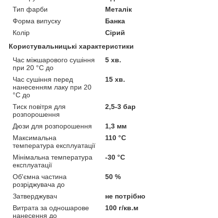
Тип фарби
Металік
Форма випуску
Банка
Колір
Сірий
Користувальницькі характеристики
Час міжшарового сушіння
5 хв.
при 20 °C до
Час сушіння перед
15 хв.
нанесенням лаку при 20
°C до
Тиск повітря для
2,5-3 бар
розпорошення
Дюзи для розпорошення
1,3 мм
Максимальна
110 °С
температура експлуатації
Мінімальна температура
-30 °С
експлуатації
Об'ємна частина
50 %
розріджувача до
Затверджувач
не потрібно
Витрата за одношарове
100 г/кв.м
нанесення до