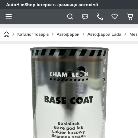
AutoHimShop інтернет-крамниця автохімії
Каталог товарів
Автофарби
Автофарби Lada
Мет