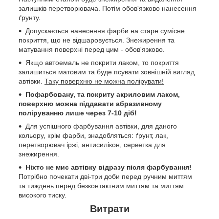
залишків перетворювача. Потім обов'язково нанесення
ґрунту.
Допускається нанесення фарби на старе
сумісне
покриття, що не відшаровується. Знежирення та
матування поверхні перед цим - обов'язково.
Якщо автоемаль не покрити лаком, то покриття
залишиться матовим та буде псувати зовнішній вигляд
автівки.
Таку поверхню не можна полірувати!
Пофарбовану, та покриту акриловим лаком,
поверхню можна піддавати абразивному
поліруванню лише через 7-10 діб!
Для успішного фарбування автівки, для даного
кольору, крім фарби, знадобляться: ґрунт, лак,
перетворювач іржі, антисилікон, серветка для
знежирення.
Ніхто не миє автівку відразу після фарбування!
Потрібно почекати дві-три доби перед ручним миттям
та тиждень перед безконтактним миттям та миттям
високого тиску.
Витрати