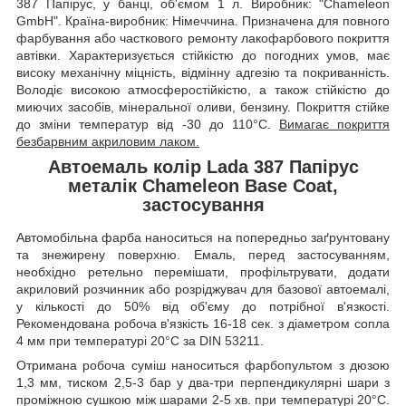
387 Папірус, у банці, об'ємом 1 л. Виробник: "Chameleon
GmbH". Країна-виробник: Німеччина. Призначена для повного
фарбування або часткового ремонту лакофарбового покриття
автівки. Характеризується стійкістю до погодних умов, має
високу механічну міцність, відмінну адгезію та покриванність.
Володіє високою атмосферостійкістю, а також стійкістю до
миючих засобів, мінеральної оливи, бензину. Покриття стійке
до зміни температур від -30 до 110°C.
Вимагає покриття
безбарвним акриловим лаком.
Автоемаль колір Lada 387 Папірус
металік Chameleon Base Coat,
застосування
Автомобільна фарба наноситься на попередньо заґрунтовану
та знежирену поверхню. Емаль, перед застосуванням,
необхідно ретельно перемішати, профільтрувати, додати
акриловий розчинник або розріджувач для базової автоемалі,
у кількості до 50% від об'єму до потрібної в'язкості.
Рекомендована робоча в'язкість 16-18 сек. з діаметром сопла
4 мм при температурі 20°C за DIN 53211.
Отримана робоча суміш наноситься фарбопультом з дюзою
1,3 мм, тиском 2,5-3 бар у два-три перпендикулярні шари з
проміжною сушкою між шарами 2-5 хв. при температурі 20°C.