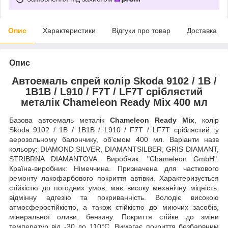
Опис
Характеристики
Відгуки про товар
Доставка
Опис
Автоемаль спрей колір Skoda 9102 / 1B /
1B1B / L910 / F7T / LF7T сріблястий
металік Chameleon Ready Mix 400 мл
Базова автоемаль металік
Chameleon Ready Mix
, колір
Skoda 9102 / 1B / 1B1B / L910 / F7T / LF7T сріблястий, у
аерозольному балончику, об'ємом 400 мл. Варіанти назв
кольору: DIAMOND SILVER, DIAMANTSILBER, GRIS DIAMANT,
STRIBRNA DIAMANTOVA. Виробник: "Chameleon GmbH".
Країна-виробник: Німеччина. Призначена для часткового
ремонту лакофарбового покриття автівки. Характеризується
стійкістю до погодних умов, має високу механічну міцність,
відмінну адгезію та покриванність. Володіє високою
атмосферостійкістю, а також стійкістю до миючих засобів,
мінеральної оливи, бензину. Покриття стійке до зміни
температур від -30 до 110°C.
Вимагає покриття безбарвним