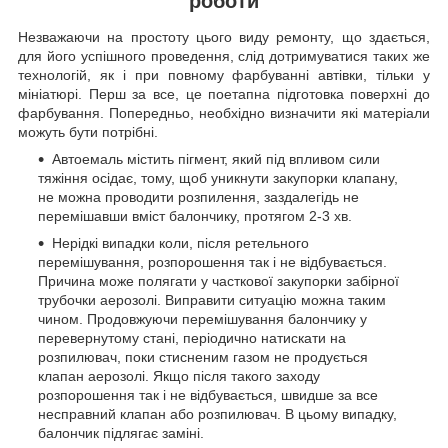
роботи
Незважаючи на простоту цього виду ремонту, що здається,
для його успішного проведення, слід дотримуватися таких же
технологій, як і при повному фарбуванні автівки, тільки у
мініатюрі. Перш за все, це поетапна підготовка поверхні до
фарбування. Попередньо, необхідно визначити які матеріали
можуть бути потрібні.
Автоемаль містить пігмент, який під впливом сили
тяжіння осідає, тому, щоб уникнути закупорки клапану,
не можна проводити розпилення, заздалегідь не
перемішавши вміст балончику, протягом 2-3 хв.
Нерідкі випадки коли, після ретельного
перемішування, розпорошення так і не відбувається.
Причина може полягати у часткової закупорки забірної
трубочки аерозолі. Виправити ситуацію можна таким
чином. Продовжуючи перемішування балончику у
перевернутому стані, періодично натискати на
розпилювач, поки стисненим газом не продується
клапан аерозолі. Якщо після такого заходу
розпорошення так і не відбувається, швидше за все
несправний клапан або розпилювач. В цьому випадку,
балончик підлягає заміні.