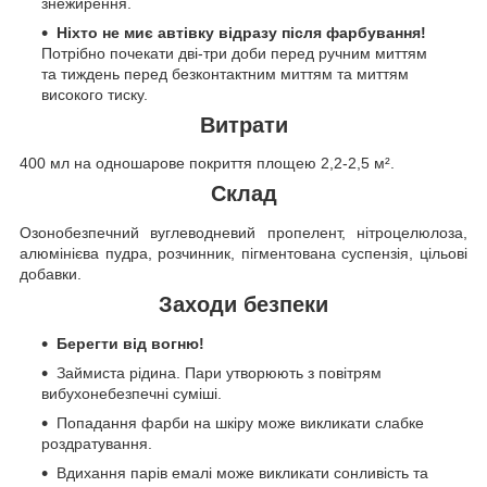
знежирення.
Ніхто не миє автівку відразу після фарбування!
Потрібно почекати дві-три доби перед ручним миттям
та тиждень перед безконтактним миттям та миттям
високого тиску.
Витрати
400 мл на одношарове покриття площею 2,2-2,5 м².
Склад
Озонобезпечний вуглеводневий пропелент, нітроцелюлоза,
алюмінієва пудра, розчинник, пігментована суспензія, цільові
добавки.
Заходи безпеки
Берегти від вогню!
Займиста рідина. Пари утворюють з повітрям
вибухонебезпечні суміші.
Попадання фарби на шкіру може викликати слабке
роздратування.
Вдихання парів емалі може викликати сонливість та