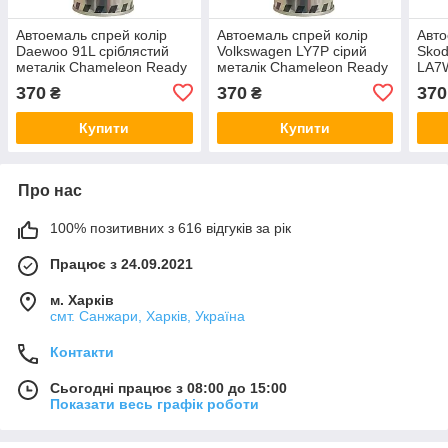
Автоемаль спрей колір
Автоемаль спрей колір
Авто
Daewoo 91L сріблястий
Volkswagen LY7P сірий
Skod
металік Chameleon Ready
металік Chameleon Ready
LA7W
Mix 400мл
Mix 400мл
Cham
370
370
370
₴
₴
400
Купити
Купити
Про нас
100% позитивних з 616 відгуків за рік
Працює з 24.09.2021
м. Харків
смт. Санжари, Харків, Україна
Контакти
Сьогодні працює з 08:00 до 15:00
Показати весь графік роботи