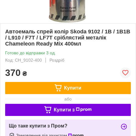
Автоемаль спрей колір Skoda 9102 / 1B / 1B1B
/ L910 / F7T / LF7T сріблястий металік
Chameleon Ready Mix 400мл
Готово до відправки 3 од.
Код: CH_9102-400
Роздріб
370
₴
Купити
або
Купити з
Що таке купити з Пром?
Замовлення під захистом