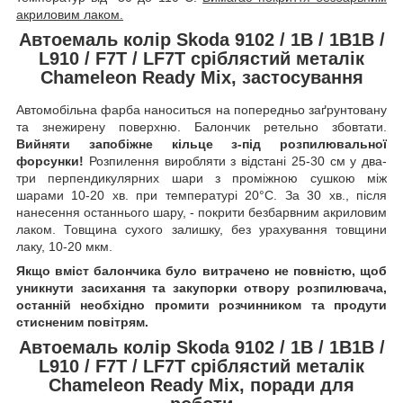
акриловим лаком.
Автоемаль колір Skoda 9102 / 1B / 1B1B /
L910 / F7T / LF7T сріблястий металік
Chameleon Ready Mix, застосування
Автомобільна фарба наноситься на попередньо заґрунтовану
та знежирену поверхню. Балончик ретельно збовтати.
Вийняти запобіжне кільце з-під розпилювальної
форсунки!
Розпилення виробляти з відстані 25-30 см у два-
три перпендикулярних шари з проміжною сушкою між
шарами 10-20 хв. при температурі 20°C. За 30 хв., після
нанесення останнього шару, - покрити безбарвним акриловим
лаком. Товщина сухого залишку, без урахування товщини
лаку, 10-20 мкм.
Якщо вміст балончика було витрачено не повністю, щоб
уникнути засихання та закупорки отвору розпилювача,
останній необхідно промити розчинником та продути
стисненим повітрям.
Автоемаль колір Skoda 9102 / 1B / 1B1B /
L910 / F7T / LF7T сріблястий металік
Chameleon Ready Mix, поради для