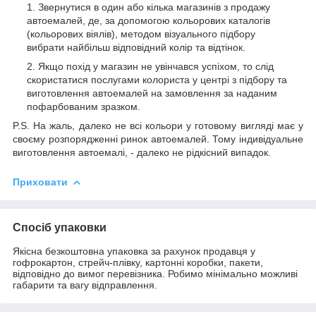
Звернутися в один або кілька магазинів з продажу
автоемалей, де, за допомогою кольорових каталогів
(кольорових віялів), методом візуального підбору
вибрати найбільш відповідний колір та відтінок.
Якщо похід у магазин не увінчався успіхом, то слід
скористатися послугами колориста у центрі з підбору та
виготовлення автоемалей на замовлення за наданим
пофарбованим зразком.
P.S. На жаль, далеко не всі кольори у готовому вигляді має у
своєму розпорядженні ринок автоемалей. Тому індивідуальне
виготовлення автоемалі, - далеко не рідкісний випадок.
Приховати
Спосіб упаковки
Якісна безкоштовна упаковка за рахунок продавця у
гофрокартон, стрейч-плівку, картонні коробки, пакети,
відповідно до вимог перевізника. Робимо мінімально можливі
габарити та вагу відправлення.