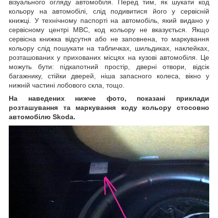
візуального огляду автомобіля. Перед тим, як шукати код
кольору на автомобілі, слід подивитися його у сервісній
книжці. У технічному паспорті на автомобіль, який видано у
сервісному центрі МВС, код кольору не вказується. Якщо
сервісна книжка відсутня або не заповнена, то маркування
кольору слід пошукати на табличках, шильдиках, наклейках,
розташованих у прихованих місцях на кузові автомобіля. Це
можуть бути: підкапотний простір, дверні отвори, відсік
багажнику, стійки дверей, ніша запасного колеса, вікно у
нижній частині лобового скла, тощо.
На наведених нижче фото, показані приклади
розташування та маркування коду кольору стосовно
автомобілю Skoda.