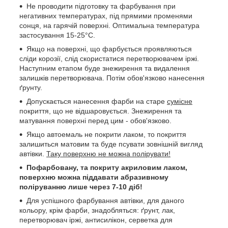
Не проводити підготовку та фарбування при
негативних температурах, під прямими променями
сонця, на гарячій поверхні. Оптимальна температура
застосування 15-25°C.
Якщо на поверхні, що фарбується проявляються
сліди корозії, слід скористатися перетворювачем іржі.
Наступним етапом буде знежирення та видалення
залишків перетворювача. Потім обов'язково нанесення
ґрунту.
Допускається нанесення фарби на старе
сумісне
покриття, що не відшаровується. Знежирення та
матування поверхні перед цим - обов'язково.
Якщо автоемаль не покрити лаком, то покриття
залишиться матовим та буде псувати зовнішній вигляд
автівки.
Таку поверхню не можна полірувати!
Пофарбовану, та покриту акриловим лаком,
поверхню можна піддавати абразивному
поліруванню лише через 7-10 діб!
Для успішного фарбування автівки, для даного
кольору, крім фарби, знадобляться: ґрунт, лак,
перетворювач іржі, антисилікон, серветка для