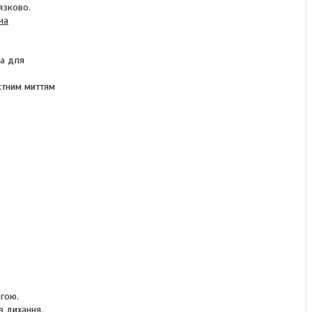
язково.
КУПИТИ З
на
ка для
ктним миттям
огою.
в дихання.