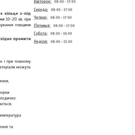
Вівторок
08:00
17:00
Середа
08:00
17:00
е кільце з-під
Четвер
08:00
17:00
и 10-20 хв. при
ахування товщини
Пʼятниця
08:00
17:00
Субота
08:00
16:00
бхідно промити
Неділя
08:00
15:00
к і при повному
матеріали можуть
Автоемаль спрей колір
BMW 287 синій металік
Chameleon Ready Mix
ення,
400мл
порки
ріодично
ається,
Готово до відправки 2 од.
370 ₴
температура
ення та
КУПИТИ