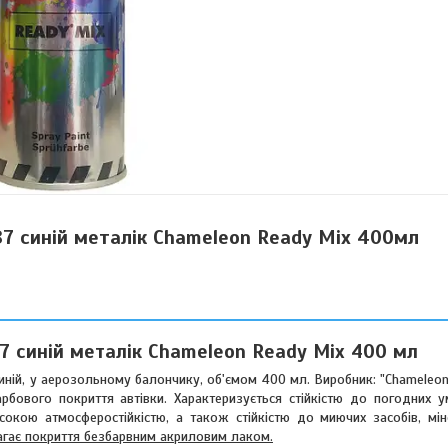
7 синій металік Chameleon Ready Mix 400мл
 синій металік Chameleon Ready Mix 400 мл
иній, у аерозольному балончику, об'ємом 400 мл. Виробник: "Chameleo
бового покриття автівки. Характеризується стійкістю до погодних у
високою атмосферостійкістю, а також стійкістю до миючих засобів, мі
гає покриття безбарвним акриловим лаком.