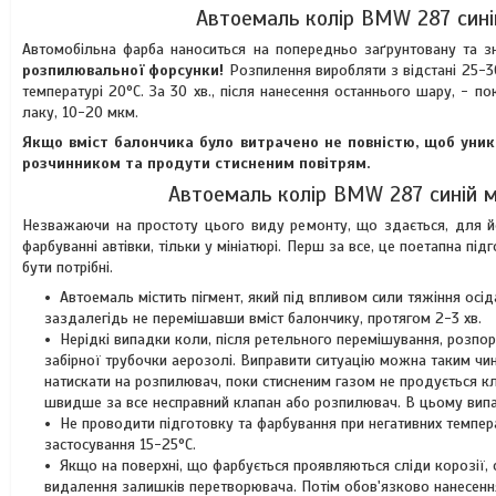
Автоемаль колір BMW 287 сині
Автомобільна фарба наноситься на попередньо заґрунтовану та 
розпилювальної форсунки!
Розпилення виробляти з відстані 25-
температурі 20°C. За 30 хв., після нанесення останнього шару, -
лаку, 10-20 мкм.
Якщо вміст балончика було витрачено не повністю, щоб уник
розчинником та продути стисненим повітрям.
Автоемаль колір BMW 287 синій м
Незважаючи на простоту цього виду ремонту, що здається, для йо
фарбуванні автівки, тільки у мініатюрі. Перш за все, це поетапна п
бути потрібні.
Автоемаль містить пігмент, який під впливом сили тяжіння осі
заздалегідь не перемішавши вміст балончику, протягом 2-3 хв.
Нерідкі випадки коли, після ретельного перемішування, розпор
забірної трубочки аерозолі. Виправити ситуацію можна таким ч
натискати на розпилювач, поки стисненим газом не продується кл
швидше за все несправний клапан або розпилювач. В цьому випад
Не проводити підготовку та фарбування при негативних темпера
застосування 15-25°C.
Якщо на поверхні, що фарбується проявляються сліди корозії,
видалення залишків перетворювача. Потім обов'язково нанесення