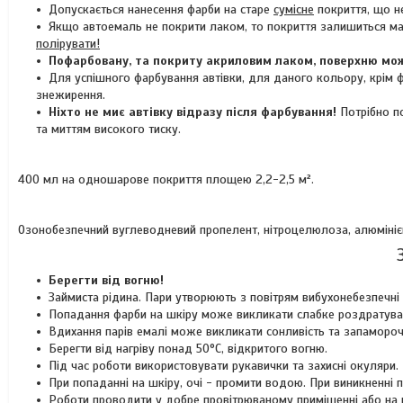
Допускається нанесення фарби на старе
сумісне
покриття, що н
Якщо автоемаль не покрити лаком, то покриття залишиться мат
полірувати!
Пофарбовану, та покриту акриловим лаком, поверхню мож
Для успішного фарбування автівки, для даного кольору, крім фа
знежирення.
Ніхто не миє автівку відразу після фарбування!
Потрібно п
та миттям високого тиску.
400 мл на одношарове покриття площею 2,2-2,5 м².
Озонобезпечний вуглеводневий пропелент, нітроцелюлоза, алюмінієва
Берегти від вогню!
Займиста рідина. Пари утворюють з повітрям вибухонебезпечні 
Попадання фарби на шкіру може викликати слабке роздратува
Вдихання парів емалі може викликати сонливість та запамороч
Берегти від нагріву понад 50°C, відкритого вогню.
Під час роботи використовувати рукавички та захисні окуляри.
При попаданні на шкіру, очі - промити водою. При виникненні
Роботи проводити у добре провітрюваному приміщенні або на ві