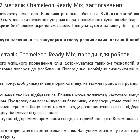
й металік Chameleon Ready Mix, застосування
знежирену поверхню. Балончик ретельно збовтати.
Вийняти запобіжн
30 см у два-три перпендикулярних шари з проміжною сушкою між шарам
 покрити безбарвним акриловим лаком. Товщина сухого залишку, без ур
нути засихання та закупорки отвору розпилювача, останній нео
еталік Chameleon Ready Mix, поради для роботи
го успішного проведення, слід дотримуватися таких же технологій, я
ідготовка поверхні до фарбування. Попередньо, необхідно визначити які 
дає, тому, щоб уникнути закупорки клапану, не можна проводити розпил
ошення так і не відбувається. Причина може полягати у часткової заку
ином. Продовжуючи перемішування балончику у перевернутому стані, пе
апан аерозолі. Якщо після такого заходу розпорошення так і не відбув
ку, балончик підлягає заміні.
турах, під прямими променями сонця, на гарячій поверхні. Оптимальна 
 слід скористатися перетворювачем іржі. Наступним етапом буде знежир
 ґрунту.