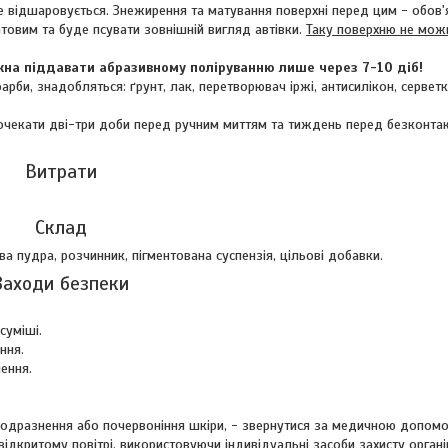
е відшаровується. Знежирення та матування поверхні перед цим - обов'
овим та буде псувати зовнішній вигляд автівки.
Таку поверхню не мож
на піддавати абразивному поліруванню лише через 7-10 діб!
рби, знадобляться: ґрунт, лак, перетворювач іржі, антисилікон, сервет
очекати дві-три доби перед ручним миттям та тиждень перед безконта
Витрати
Склад
 пудра, розчинник, пігментована суспензія, цільові добавки.
Заходи безпеки
суміші.
ння.
ення.
 подразнення або почервоніння шкіри, - звернутися за медичною допом
дкритому повітрі, використовуючи індивідуальні засоби захисту органі