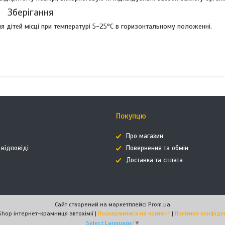
Зберігання
 дітей місці при температурі 5-25°C в горизонтальному положенні.
Покупцю
Про магазин
 відповіді
Повернення та обмін
Доставка та сплата
Сайт створений на маркетплейсі
Prom.ua
AutoHimShop інтернет-крамниця автохімії |
Поскаржитися на контент
|
Політика конфіде
Select Language
▼