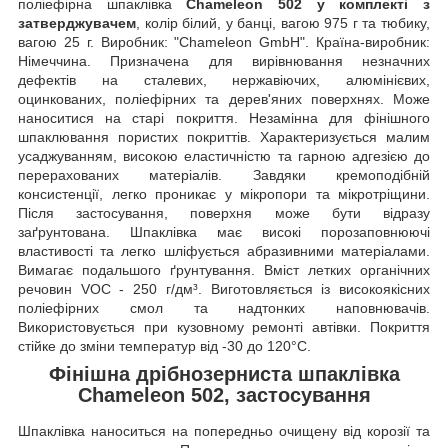
поліефірна шпаклівка
Chameleon 502 у комплекті з
затверджувачем
, колір білий, у банці, вагою 975 г та тюбику,
вагою 25 г. Виробник: "Chameleon GmbH". Країна-виробник:
Німеччина. Призначена для вирівнювання незначних
дефектів на сталевих, нержавіючих, алюмінієвих,
оцинкованих, поліефірних та дерев'яних поверхнях. Може
наноситися на старі покриття. Незамінна для фінішного
шпаклювання пористих покриттів. Характеризується малим
усаджуванням, високою еластичністю та гарною адгезією до
перерахованих матеріалів. Завдяки кремоподібній
консистенції, легко проникає у мікропори та мікротріщини.
Після застосування, поверхня може бути відразу
заґрунтована. Шпаклівка має високі порозаповнюючі
властивості та легко шліфується абразивними матеріалами.
Вимагає подальшого ґрунтування. Вміст летких органічних
речовин VOC - 250 г/дм³. Виготовляється із високоякісних
поліефірних смол та надтонких наповнювачів.
Використовується при кузовному ремонті автівки. Покриття
стійке до зміни температур від -30 до 120°C.
Фінішна дрібнозерниста шпаклівка
Chameleon 502, застосування
Шпаклівка наноситься на попередньо очищену від корозії та