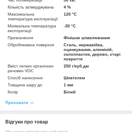
Кількість затверджувача
4 %
Максимальна
120 °С
температура експлуатації
Мінімальна температура
-30 °С
експлуатації
Призначення
Фінішне шпаклювання
Оброблювана поверхня
Сталь, нержавійка,
оцинкування, алюміній,
склопластик, дерево, старі
покриття
Вміст летких органічних
250 г/куб.дм
речовин VOC
Спосіб нанесення
Шпателем
Товщина шару до
1 мм
Колір
Білий
Приховати
Відгуки про товар
Ще немає відгуків про цей товар