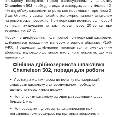
знежирену поверхню. Перед застосуванням, у шпаклівку
Chameleon 502
необхідно додати затверджувач, у кількості 2-
4% від об'єму шпаклівки та ретельно перемішати, протягом 2-
3 хв. Отриману суміш, негайно рівномірно нанести шпателем
на ремонтуєму поверхню. Полімеризація починається через 4
хв. після змішування та закінчується через 20-30 хв. при
температурі 20°C.
Первинне шліфування, після повної полімеризації шпаклівки,
здійснюється наждачним папером з зерном абразиву P150-
P400. Подальше шліфування проводиться зі зменшенням
абразиву, відповідно до вимог наступного покриття, що має
наноситися.
Фінішна дрібнозерниста шпаклівка
Chameleon 502, поради для роботи
У зв'язку з малим часом до початку полімеризації,
змішувати шпаклівку з затверджувачем необхідно
швидко та невеликими дозами.
Не наносити шпаклівку за один раз завтовшки шару
більше 1 мм.
Не проводити підготовку та шпаклювання при
негативних температурах, під прямими променями