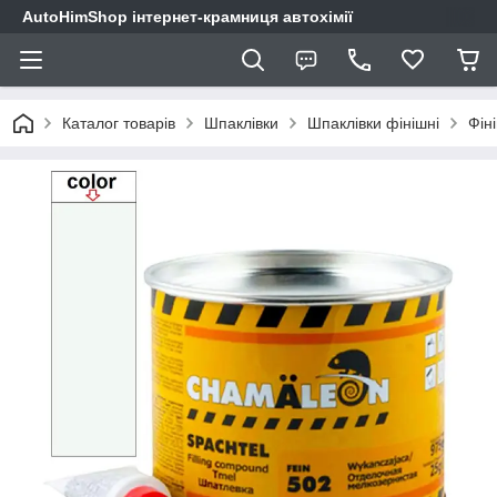
AutoHimShop інтернет-крамниця автохімії
Каталог товарів
Шпаклівки
Шпаклівки фінішні
Фін