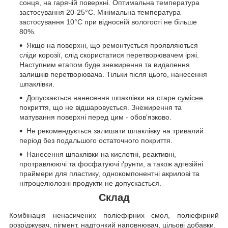
сонця, на гарячій поверхні. Оптимальна температура
застосування 20-25°C. Мінімальна температура
застосування 10°C при відносній вологості не більше
80%.
Якщо на поверхні, що ремонтується проявляються
сліди корозії, слід скористатися перетворювачем іржі.
Наступним етапом буде знежирення та видалення
залишків перетворювача. Тільки після цього, нанесення
шпаклівки.
Допускається нанесення шпаклівки на старе
сумісне
покриття, що не відшаровується. Знежирення та
матування поверхні перед цим - обов'язково.
Не рекомендується залишати шпаклівку на тривалий
період без подальшого остаточного покриття.
Нанесення шпаклівки на кислотні, реактивні,
протравлюючі та фосфатуючі ґрунти, а також адгезійні
праймери для пластику, однокомпонентні акрилові та
нітроцелюлозні продукти не допускається.
Склад
Комбінація ненасичених поліефірних смол, поліефірний
розріджувач, пігмент, надтонкий наповнювач, цільові добавки.