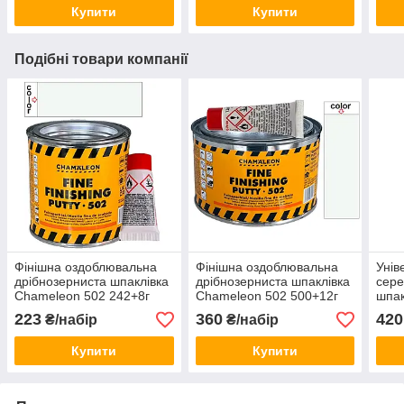
Купити
Купити
Подібні товари компанії
Фінішна оздоблювальна
Фінішна оздоблювальна
Унів
дрібнозерниста шпаклівка
дрібнозерниста шпаклівка
сере
Chameleon 502 242+8г
Chameleon 502 500+12г
шпак
975+
223
360
420
₴/набір
₴/набір
Купити
Купити