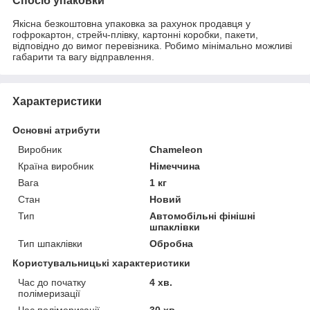
Спосіб упаковки
Якісна безкоштовна упаковка за рахунок продавця у
гофрокартон, стрейч-плівку, картонні коробки, пакети,
відповідно до вимог перевізника. Робимо мінімально можливі
габарити та вагу відправлення.
Характеристики
Основні атрибути
Виробник
Chameleon
Країна виробник
Німеччина
Вага
1 кг
Стан
Новий
Тип
Автомобільні фінішні
шпаклівки
Тип шпаклівки
Обробна
Користувальницькі характеристики
Час до початку
4 хв.
полімеризації
Час полімеризації
30 хв.