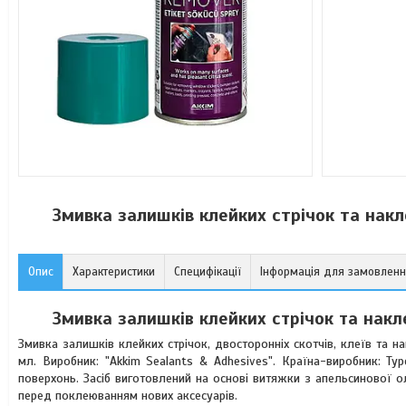
Змивка залишків клейких стрічок та накл
Опис
Характеристики
Специфікації
Інформація для замовлен
Змивка залишків клейких стрічок та накле
Змивка залишків клейких стрічок, двосторонніх скотчів, клеїв та 
мл. Виробник: "Akkim Sealants & Adhesives". Країна-виробник: Т
поверхонь. Засіб виготовлений на основі витяжки з апельсинової 
перед поклеюванням нових аксесуарів.