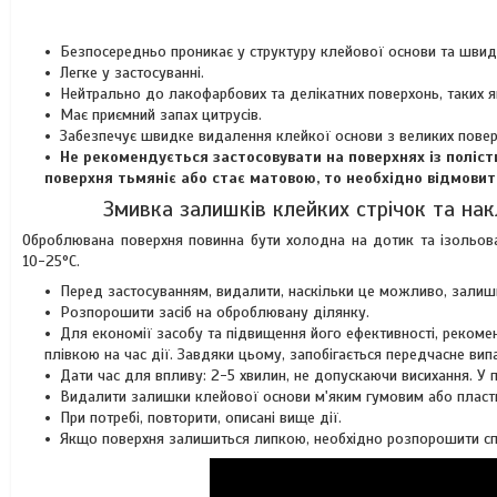
Безпосередньо проникає у структуру клейової основи та швидк
Легке у застосуванні.
Нейтрально до лакофарбових та делікатних поверхонь, таких як: 
Має приємний запах цитрусів.
Забезпечує швидке видалення клейкої основи з великих повер
Не рекомендується застосовувати на поверхнях із поліст
поверхня тьмяніє або стає матовою, то необхідно відмовит
Змивка залишків клейких стрічок та накл
Оброблювана поверхня повинна бути холодна на дотик та ізольова
10-25°C.
Перед застосуванням, видалити, наскільки це можливо, залиш
Розпорошити засіб на оброблювану ділянку.
Для економії засобу та підвищення його ефективності, реком
плівкою на час дії. Завдяки цьому, запобігається передчасне вип
Дати час для впливу: 2-5 хвилин, не допускаючи висихання. У
Видалити залишки клейової основи м'яким гумовим або плас
При потребі, повторити, описані вище дії.
Якщо поверхня залишиться липкою, необхідно розпорошити спр