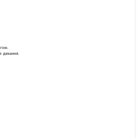
огою.
в дихання.