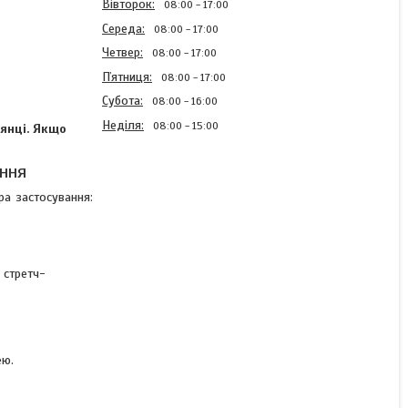
Вівторок
08:00
17:00
Середа
08:00
17:00
Четвер
08:00
17:00
Пʼятниця
08:00
17:00
Субота
08:00
16:00
Неділя
08:00
15:00
лянці. Якщо
ання
а застосування:
Змивка залишків клейких
стрічок та наклейок у
спреї Akfix A104 Label &
Sticker Remover 200мл
 стретч-
Готово до відправки 8 од.
215 ₴
ею.
КУПИТИ