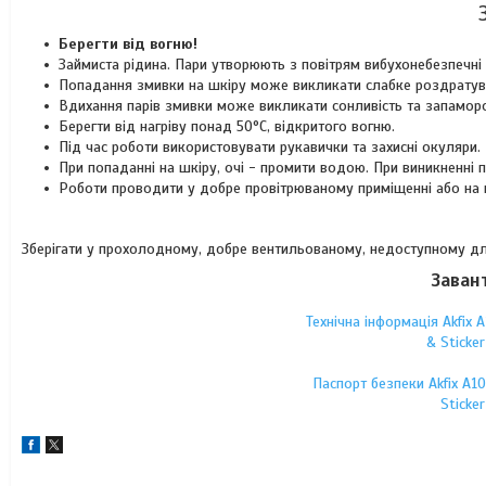
Берегти від вогню!
Займиста рідина. Пари утворюють з повітрям вибухонебезпечні 
Попадання змивки на шкіру може викликати слабке роздратув
Вдихання парів змивки може викликати сонливість та запамор
Берегти від нагріву понад 50°C, відкритого вогню.
Під час роботи використовувати рукавички та захисні окуляри.
При попаданні на шкіру, очі - промити водою. При виникненні
Роботи проводити у добре провітрюваному приміщенні або на ві
Зберігати у прохолодному, добре вентильованому, недоступному для 
Заван
Технічна інформація Akfix A
& Sticke
Паспорт безпеки Akfix A10
Sticke