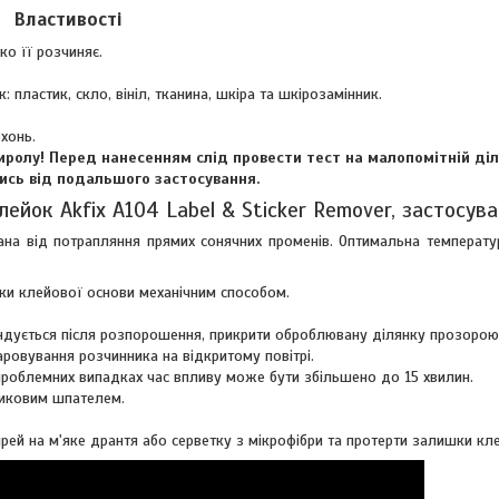
Властивості
о її розчиняє.
пластик, скло, вініл, тканина, шкіра та шкірозамінник.
хонь.
иролу! Перед нанесенням слід провести тест на малопомітній ді
ись від подальшого застосування.
ейок Akfix A104 Label & Sticker Remover, застосув
на від потрапляння прямих сонячних променів. Оптимальна температур
ки клейової основи механічним способом.
ендується після розпорошення, прикрити оброблювану ділянку прозорою
аровування розчинника на відкритому повітрі.
 проблемних випадках час впливу може бути збільшено до 15 хвилин.
тиковим шпателем.
ей на м'яке дрантя або серветку з мікрофібри та протерти залишки кл