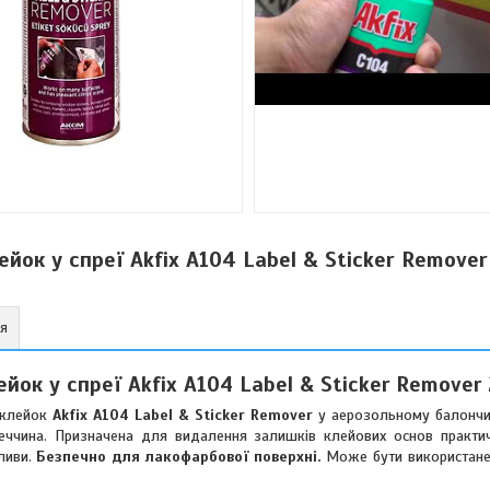
ейок у спреї Akfix A104 Label & Sticker Remove
ня
йок у спреї Akfix A104 Label & Sticker Remover
наклейок
Akfix A104 Label & Sticker Remover
у аерозольному балончи
уреччина. Призначена для видалення залишків клейових основ практи
оливи.
Безпечно для лакофарбової поверхні.
Може бути використане