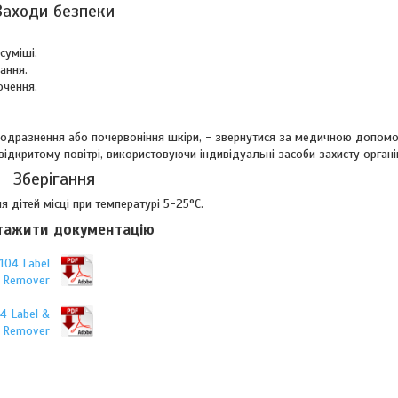
Заходи безпеки
суміші.
ання.
очення.
 подразнення або почервоніння шкіри, - звернутися за медичною допом
дкритому повітрі, використовуючи індивідуальні засоби захисту органі
Зберігання
дітей місці при температурі 5-25°C.
тажити документацію
104 Label
r Remover
4 Label &
r Remover