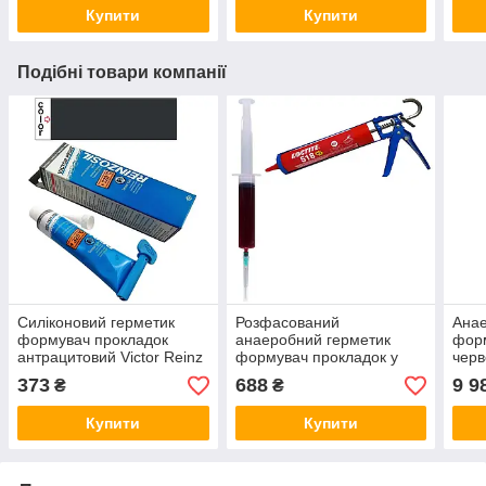
20мл
Купити
Купити
Подібні товари компанії
Силіконовий герметик
Розфасований
Анае
формувач прокладок
анаеробний герметик
фор
антрацитовий Victor Reinz
формувач прокладок у
черв
Reinzosil 70мл
медичному шприці
300
373
688
9 9
₴
₴
червоний Loctite 518 20мл
Купити
Купити