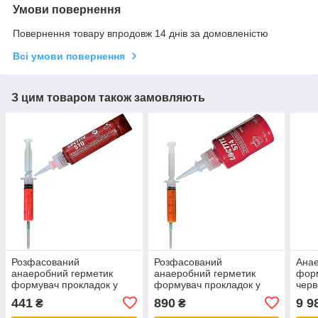
Умови повернення
Повернення товару впродовж 14 днів за домовленістю
Всі умови повернення
З цим товаром також замовляють
Розфасований
Розфасований
Анае
анаеробний герметик
анаеробний герметик
фор
формувач прокладок у
формувач прокладок у
черв
медичному шприці
медичному шприці
300
441
890
9 9
₴
₴
рожевий Loctite 510 20мл
помаранчевий Loctite 574