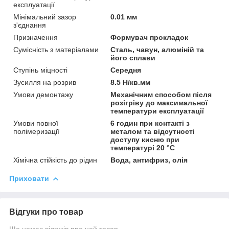
експлуатації
Мінімальний зазор
0.01 мм
з'єднання
Призначення
Формувач прокладок
Сумісність з матеріалами
Сталь, чавун, алюміній та
його сплави
Ступінь міцності
Середня
Зусилля на розрив
8.5 Н/кв.мм
Умови демонтажу
Механічним способом після
розігріву до максимальної
температури експлуатації
Умови повної
6 годин при контакті з
полімеризації
металом та відсутності
доступу кисню при
температурі 20 °C
Хімічна стійкість до рідин
Вода, антифриз, олія
Приховати
Відгуки про товар
Ще немає відгуків про цей товар