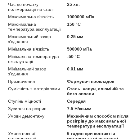
Час до початку
25 хв.
полімеризації на сталі
Максимальна в'язкість
1000000 мПа
Максимальна
150 °С
температура експлуатації
Максимальний зазор
0.25 мм
з'єднання
Мінімальна в'язкість
500000 мПа
Мінімальна температура
-50 °С
експлуатації
Мінімальний зазор
0.01 мм
з'єднання
Призначення
Формувач прокладок
Сумісність з матеріалами
Сталь, чавун, алюміній та
його сплави
Ступінь міцності
Середня
Зусилля на розрив
7.5 Н/кв.мм
Умови демонтажу
Механічним способом після
розігріву до максимальної
температури експлуатації
Умови повної
6 годин при контакті з
полімеризації
металом та відсутності