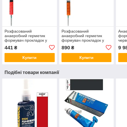
Розфасований
Розфасований
Анае
анаеробний герметик
анаеробний герметик
фор
формувач прокладок у
формувач прокладок у
черв
медичному шприці
медичному шприці
300
441
890
9 9
₴
₴
рожевий Loctite 510 20мл
помаранчевий Loctite 574
20мл
Купити
Купити
Подібні товари компанії