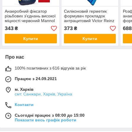
Анаеробний фіксатор
Силіконовий герметик
Роз
різьбових з'єднань високої
формувач прокладок
анае
міцності червоний Mannol
антрацитовий Victor Reinz
форм
9926 50мл
Reinzosil 70мл
мед
343
373
688
₴
₴
черв
Купити
Купити
Про нас
100% позитивних з 616 відгуків за рік
Працює з 24.09.2021
м. Харків
смт. Санжари, Харків, Україна
Контакти
Сьогодні працює з 08:00 до 15:00
Показати весь графік роботи