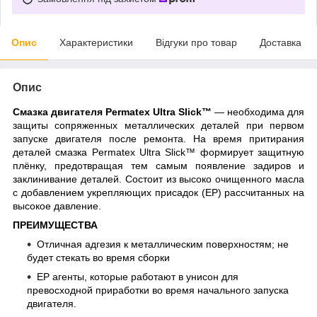
Опис
Характеристики
Відгуки про товар
Доставка
Опис
Смазка двигателя
Permatex
Ultra
Slick
™
— необходима для
защиты сопряженных металлических деталей при первом
запуске двигателя после ремонта. На время притирания
деталей смазка
Permatex
Ultra
Slick
™ формирует защитную
плёнку, предотвращая тем самым появление задиров и
заклинивание деталей. Состоит из высоко очищенного масла
с добавлением укрепляющих присадок (ЕР) рассчитанных на
высокое давление.
ПРЕИМУЩЕСТВА
Отличная адгезия к металлическим поверхностям; не
будет стекать во время сборки
EP агенты, которые работают в унисон для
превосходной приработки во время начального запуска
двигателя.