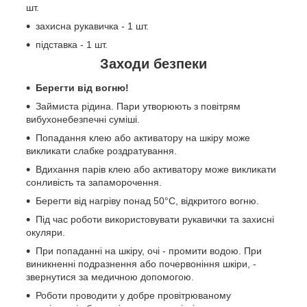
шт.
захисна рукавичка - 1 шт.
підставка - 1 шт.
Заходи безпеки
Берегти від вогню!
Займиста рідина. Пари утворюють з повітрям
вибухонебезпечні суміші.
Попадання клею або активатору на шкіру може
викликати слабке роздратування.
Вдихання парів клею або активатору може викликати
сонливість та запаморочення.
Берегти від нагріву понад 50°C, відкритого вогню.
Під час роботи використовувати рукавички та захисні
окуляри.
При попаданні на шкіру, очі - промити водою. При
виникненні подразнення або почервоніння шкіри, -
звернутися за медичною допомогою.
Роботи проводити у добре провітрюваному