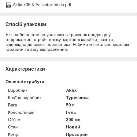
Akfix 705 & Activator msds.pdf
Спосіб упаковки
Якісна безкоштовна упаковка за рахунок продавця у
гофрокартон, стрейч-плівку, картонні коробки, пакети,
відповідно до вимог перевізника. Робимо мінімально можливі
габарити та вагу відправлення.
Характеристики
Основні атрибути
Виробник
Akfix
Країна виробник
Туреччина
Вага
50 г
Консистенція
Гель
Об`єм
200 мл
Стан
Новий
Колір
Прозорий