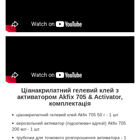
Ціанакрилатний гелевий клей з
активатором Akfix 705 & Activator,
комплектація
ціанакрилатний гелевий клей Akfix 705 50 г - 1 шт.
аерозольний активатор (підсилювач адгезії) Akfix 705
200 мл - 1 шт.
трубочка для точкового розпорошення активатора - 1