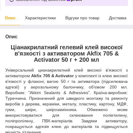
Опис
Характеристики
Відгуки про товар
Доставка
Опис
Ціанакрилатний гелевий клей високої
в'язкості з активатором Akfix 705 &
Activator 50 г + 200 мл
Універсальний цианакрилатний клей високої в'язкості з
активатором
Akfix 705 & Activator
у комплекті із клею високої
в'язкості у флаконі, вагою 50 г та активатора (підсилювача
адгезії) у аерозольному балончику, об'ємом 200 мл.
Виробник: "Akkim Sealants & Adhesives". Країна-виробник:
Туреччина. Призначений для швидкого монтажу та ремонту
виробів з дерева, кераміки, металу, пластику, картону, МДФ,
гуми, шкіри, шкірозамінника. Обмежено може
використовуватися для склеювання поліетилену,
поліпропілену, ПВХ-матеріалів. Завдяки активатору,
покращується адгезія клею до матеріалів та підвищується
міцність з'єднання.