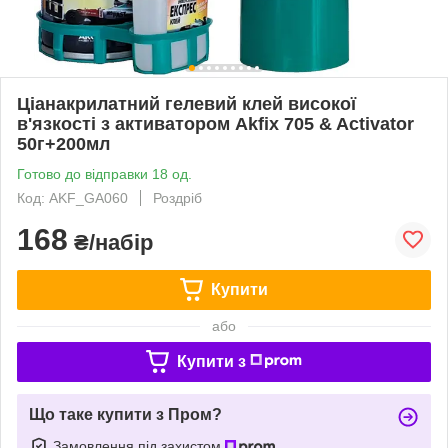
Ціанакрилатний гелевий клей високої
в'язкості з активатором Akfix 705 & Activator
50г+200мл
Готово до відправки 18 од.
Код: AKF_GA060
Роздріб
168
₴/набір
Купити
або
Купити з
Що таке купити з Пром?
Замовлення під захистом