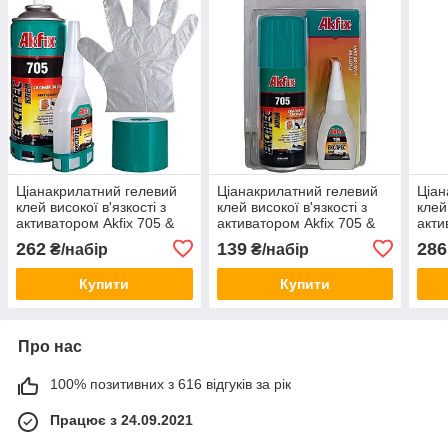
Ціанакрилатний гелевий
Ціанакрилатний гелевий
Ціан
клей високої в'язкості з
клей високої в'язкості з
клей
активатором Akfix 705 &
активатором Akfix 705 &
акти
Activator 100г+400мл
Activator 25г+100мл
Acti
262
139
286
₴/набір
₴/набір
Купити
Купити
Про нас
100% позитивних з 616 відгуків за рік
Працює з 24.09.2021