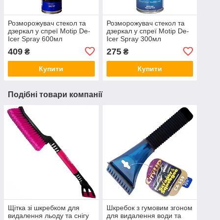
Розморожувач стекол та
Розморожувач стекол та
дзеркал у спреї Motip De-
дзеркал у спреї Motip De-
Icer Spray 600мл
Icer Spray 300мл
409
275
₴
₴
Купити
Купити
Подібні товари компанії
Щітка зі шкребком для
Шкребок з гумовим згоном
видалення льоду та снігу
для видалення води та