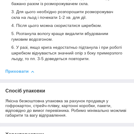
бажано разом із розморожувачем скла.
Для цього необхідно розпорошити розморожувач
скла на льод і почекати 1-2 хв. для дії.
Після цього можна скористатися шкребком.
Розтанула вологу краще видалити вбудованим
гумовим водозгоном.
У разі, якщо крига недостатньо підтанула і при роботі
шкребком відчувається значний опір з боку примерзлого
льоду, то пп. 3-5 доведеться повторити.
Приховати
Спосіб упаковки
Якісна безкоштовна упаковка за рахунок продавця у
гофрокартон, стрейч-плівку, картонні коробки, пакети,
відповідно до вимог перевізника. Робимо мінімально можливі
габарити та вагу відправлення.