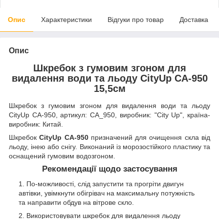
Опис
Характеристики
Відгуки про товар
Доставка
Опис
Шкребок з гумовим згоном для
видалення води та льоду CityUp CA-950
15,5см
Шкребок з гумовим згоном для видалення води та льоду
CityUp CA-950, артикул: CA_950, виробник: "City Up", країна-
виробник: Китай.
Шкребок
CityUp CA-950
призначений для очищення скла від
льоду, інею або снігу. Виконаний із морозостійкого пластику та
оснащений гумовим водозгоном.
Рекомендації щодо застосування
По-можливості, слід запустити та прогріти двигун
автівки, увімкнути обігрівач на максимальну потужність
та направити обдув на вітрове скло.
Використовувати шкребок для видалення льоду