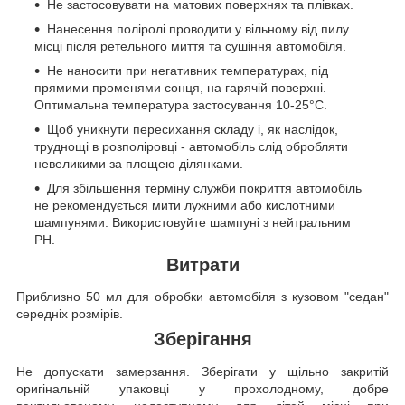
Не застосовувати на матових поверхнях та плівках.
Нанесення поліролі проводити у вільному від пилу
місці після ретельного миття та сушіння автомобіля.
Не наносити при негативних температурах, під
прямими променями сонця, на гарячій поверхні.
Оптимальна температура застосування 10-25°C.
Щоб уникнути пересихання складу і, як наслідок,
труднощі в розполіровці - автомобіль слід обробляти
невеликими за площею ділянками.
Для збільшення терміну служби покриття автомобіль
не рекомендується мити лужними або кислотними
шампунями. Використовуйте шампуні з нейтральним
PH.
Витрати
Приблизно 50 мл для обробки автомобіля з кузовом "седан"
середніх розмірів.
Зберігання
Не допускати замерзання. Зберігати у щільно закритій
оригінальній упаковці у прохолодному, добре