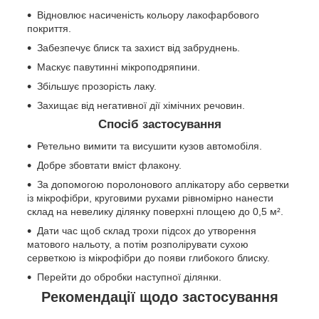
Відновлює насиченість кольору лакофарбового
покриття.
Забезпечує блиск та захист від забруднень.
Маскує павутинні мікроподряпини.
Збільшує прозорість лаку.
Захищає від негативної дії хімічних речовин.
Спосіб застосування
Ретельно вимити та висушити кузов автомобіля.
Добре збовтати вміст флакону.
За допомогою поролонового аплікатору або серветки
із мікрофібри, круговими рухами рівномірно нанести
склад на невелику ділянку поверхні площею до 0,5 м².
Дати час щоб склад трохи підсох до утворення
матового нальоту, а потім розполірувати сухою
серветкою із мікрофібри до появи глибокого блиску.
Перейти до обробки наступної ділянки.
Рекомендації щодо застосування