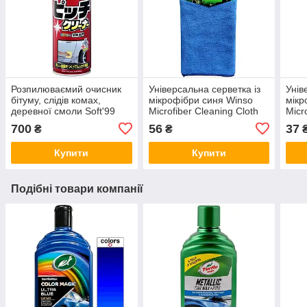
Розпилюваємий очисник
Універсальна серветка із
Унів
бітуму, слідів комах,
мікрофібри синя Winso
мікр
деревної смоли Soft'99
Microfiber Cleaning Cloth
Micr
Pitch Cleaner 420мл
40×30см
30×
700
56
37
₴
₴
Купити
Купити
Подібні товари компанії