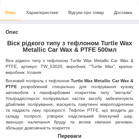
Опис
Характеристики
Відгуки про товар
Доставка
Опис
Віск рідкого типу з тефлоном Turtle Wax
Metallic Car Wax & PTFE 500мл
Віск рідкого типу з тефлоном Turtle Wax Metallic Car Wax &
PTFE, артикул: TW_53020, виробник: "Turtle Wax", країна-
виробник: Іспанія.
Восковий поліроль з тефлоном
Turtle Wax Metallic Car Wax &
PTFE
розроблений спеціально для полірування кузову
автомобіля з лакофарбовим покриттям типу "металік".
Ультрадисперсні полірувальні частки засобу забезпечують
дбайливе полірування, маскують павутинні мікроподряпини
та надають лаку прозорості. Тефлон PTFE, що входить до
складу поліролі, утворює надслизький блискучий шар,
зменшує налипання бруду та вплив хімічних речовин,
збільшує довговічність покриття.
Переваги