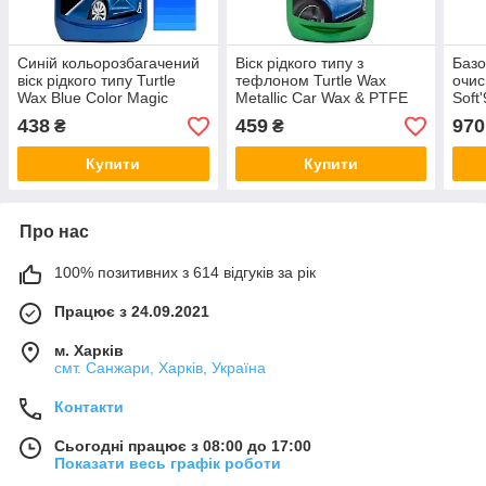
Синій кольорозбагачений
Віск рідкого типу з
Базо
віск рідкого типу Turtle
тефлоном Turtle Wax
очис
Wax Blue Color Magic
Metallic Car Wax & PTFE
Soft'
500мл
300мл
Wax 
438
459
970
₴
₴
Купити
Купити
Про нас
100% позитивних з 614 відгуків за рік
Працює з 24.09.2021
м. Харків
смт. Санжари, Харків, Україна
Контакти
Сьогодні працює з 08:00 до 17:00
Показати весь графік роботи