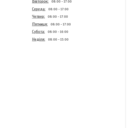
Вівторок
08:00
17:00
Середа
08:00
17:00
Четвер
08:00
17:00
Пʼятниця
08:00
17:00
Субота
08:00
16:00
Неділя
08:00
15:00
Розфасований анаеробний
герметик формувач
прокладок у медичному
шприці червоний Loctite
518 20мл
Готово до відправки 1 од.
688 ₴
КУПИТИ