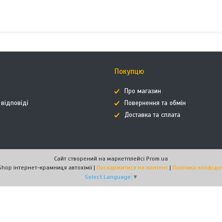
Покупцю
Про магазин
 відповіді
Повернення та обмін
Доставка та сплата
Сайт створений на маркетплейсі
Prom.ua
AutoHimShop інтернет-крамниця автохімії |
Поскаржитися на контент
|
Політика конфіде
Select Language
▼