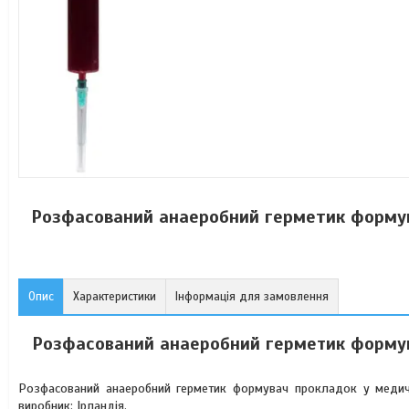
Розфасований анаеробний герметик формув
Опис
Характеристики
Інформація для замовлення
Розфасований анаеробний герметик формув
Розфасований анаеробний герметик формувач прокладок у медичном
виробник: Ірландія.