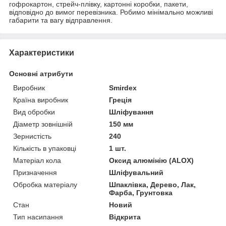
гофрокартон, стрейч-плівку, картонні коробки, пакети,
відповідно до вимог перевізника. Робимо мінімально можливі
габарити та вагу відправлення.
Характеристики
Основні атрибути
Виробник
Smirdex
Країна виробник
Греція
Вид обробки
Шліфування
Діаметр зовнішній
150 мм
Зернистість
240
Кількість в упаковці
1 шт.
Матеріал кола
Оксид алюмінію (ALOX)
Призначення
Шліфувальний
Обробка матеріалу
Шпаклівка, Дерево, Лак,
Фарба, Грунтовка
Стан
Новий
Тип насипання
Відкрита