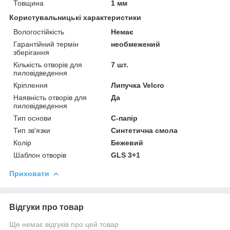
Товщина
1 мм
Користувальницькі характеристики
Вологостійкість
Немає
Гарантійний термін
необмежений
зберігання
Кількість отворів для
7 шт.
пиловідведення
Кріплення
Липучка Velcro
Наявність отворів для
Да
пиловідведення
Тип основи
С-папір
Тип зв'язки
Синтетична смола
Колір
Бежевий
Шаблон отворів
GLS 3+1
Приховати
Відгуки про товар
Ще немає відгуків про цей товар