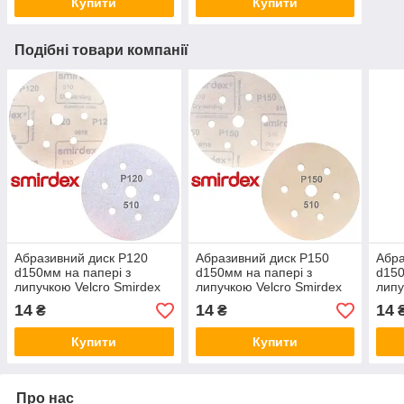
Купити
Купити
Подібні товари компанії
Абразивний диск P120
Абразивний диск P150
Абра
d150мм на папері з
d150мм на папері з
d150
липучкою Velcro Smirdex
липучкою Velcro Smirdex
липу
510 1шт.
510 1шт.
510 
14
14
14
₴
₴
Купити
Купити
Про нас